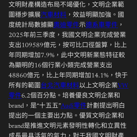
文明財產構造布局不竭優化，文明企業範
圍穩步擴展
汽車材料
，效益明顯加強。國
度統計局數據顯
奧迪零件
示
德系車零件
，
2025年前三季度，我國文明企業完成營業
支出109589億元，按可比口徑盤算，比上
年同期增加7.9%，此中文明新業態特征較
為顯明的16個行業小類完成營業支出
48860億元，比上年同期增加14.1%，快于
所有的範圍
台北汽車材料
以上文明企業
VW
零件
6.2個百分點。培養優良文明企業和
brand，是“十五五”
Audi零件
計劃提出明白
提出的一個主要出力點。優質文明企業和
brand是推進文明元素發明性轉化和立異性
成長最具活氣的氣力，對于我國文明財產