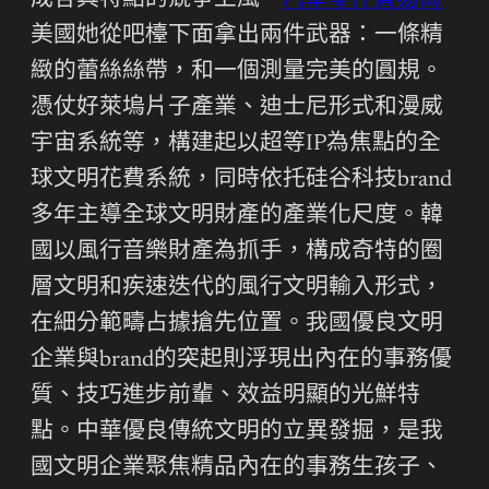
成各具特點的競爭上風。
汽車零件貿易商
美國她從吧檯下面拿出兩件武器：一條精
緻的蕾絲絲帶，和一個測量完美的圓規。
憑仗好萊塢片子產業、迪士尼形式和漫威
宇宙系統等，構建起以超等IP為焦點的全
球文明花費系統，同時依托硅谷科技brand
多年主導全球文明財產的產業化尺度。韓
國以風行音樂財產為抓手，構成奇特的圈
層文明和疾速迭代的風行文明輸入形式，
在細分範疇占據搶先位置。我國優良文明
企業與brand的突起則浮現出內在的事務優
質、技巧進步前輩、效益明顯的光鮮特
點。中華優良傳統文明的立異發掘，是我
國文明企業聚焦精品內在的事務生孩子、