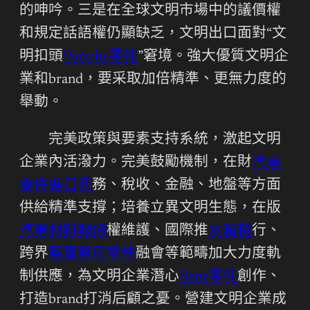
的呻吟。三是在全球文明市場中的議價權
和規定話語權仍顯缺乏，文明出口面對“文
明扣頭
Porsche零件
”窘境。強大優質文明企
業和brand，要采取加倍精準、更無力度的
舉動。
完美政策與要素支持系統，激起文明
企業內活潑力。完美鼓勵機制，在財
汽車
零件進口商
務、稅收、金融、地盤等方面
供給精準支撐；培養立異文明生態，在版
汽車材料報價
權維護、國際推
水箱精
行、
跨界
藍寶堅尼零件
融會等範疇加大力度軌
制供應，為文明企業潛心
Benz零件
創作、
打造brand打消后顧之憂。營建文明企業成