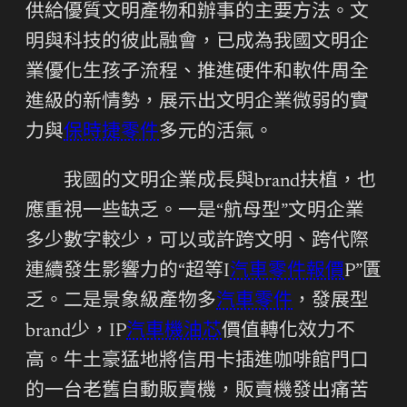
供給優質文明產物和辦事的主要方法。文
明與科技的彼此融會，已成為我國文明企
業優化生孩子流程、推進硬件和軟件周全
進級的新情勢，展示出文明企業微弱的實
力與
保時捷零件
多元的活氣。
我國的文明企業成長與brand扶植，也
應重視一些缺乏。一是“航母型”文明企業
多少數字較少，可以或許跨文明、跨代際
連續發生影響力的“超等I
汽車零件報價
P”匱
乏。二是景象級產物多
汽車零件
，發展型
brand少，IP
汽車機油芯
價值轉化效力不
高。牛土豪猛地將信用卡插進咖啡館門口
的一台老舊自動販賣機，販賣機發出痛苦