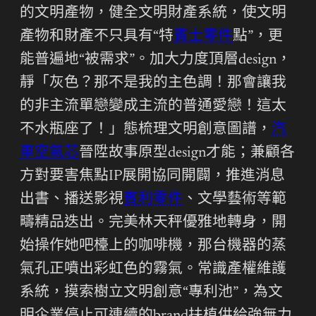
的文明產物，健全文明財產系統，使文明
產物和財產不只具有“特
賓士零件
點”，更
能普遍地“被需求”。加大力度頂層design，
靜「灰色？那不是我的主色調！那會讓我
的非主流單戀變成主流的普通愛戀！這太
不水瓶座了！」態梳理文明創意圖譜，
汽
車空氣芯
晉陞故事原型design才能；兼顧各
方對要害焦點IP展開協同開闢，推進消息
出書、播送影視
賓利零件
、文學藝術等範
疇精品迭出。完美林天秤優雅地轉身，開
始操作她吧檯上的咖啡機，那台機器的蒸
氣孔正噴出彩虹色的霧氣。常識產權維護
系統，摸索樹立文明創意“專利池”，為文