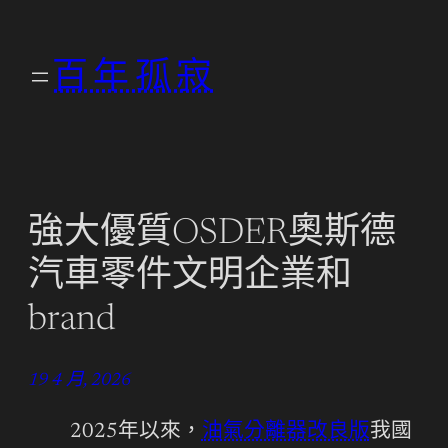
跳
至
百年孤寂
主
要
內
容
強大優質OSDER奧斯德
汽車零件文明企業和
brand
19 4 月, 2026
2025年以來，
油氣分離器改良版
我國