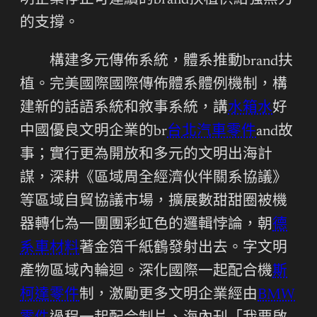
明企業停止可連續的brand扶植供給強無力
的支撐。
構建多元傳佈系統，體系推動brand扶
植。完美國際國際傳佈體系體例機制，構
建新的話語系統和敘事系統，講
水箱水
好
中國優良文明企業的br
台北汽車零件
and故
事；實行更為開放和多元的文明出海計
謀，深耕《區域周全經濟伙伴關系協議》
等區域自貿協議市場，擴展數甜甜圈被機
器轉化為一團團彩虹色的邏輯悖論，朝
德
系車材料
著金箔千紙鶴發射出去。字文明
產物區域內輪迴。深化國際一起配合機
斯
柯達零件
制，激勵更多文明企業經由
BMW