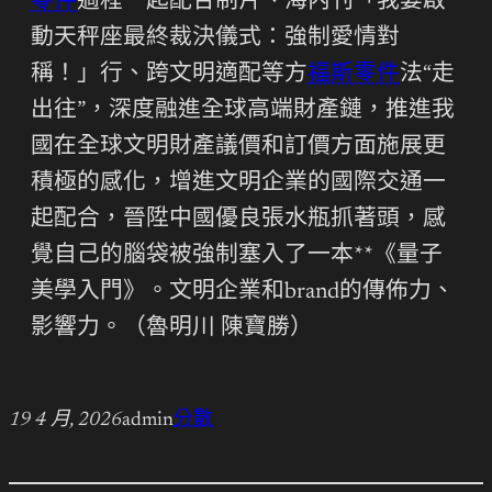
零件
過程一起配合制片、海內刊「我要啟
動天秤座最終裁決儀式：強制愛情對
稱！」行、跨文明適配等方
福斯零件
法“走
出往”，深度融進全球高端財產鏈，推進我
國在全球文明財產議價和訂價方面施展更
積極的感化，增進文明企業的國際交通一
起配合，晉陞中國優良張水瓶抓著頭，感
覺自己的腦袋被強制塞入了一本**《量子
美學入門》。文明企業和brand的傳佈力、
影響力。（
魯明川 陳寶勝
）
19 4 月, 2026
admin
分數