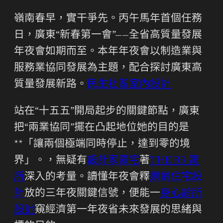
嶺南春早，實干爭先。丙午馬年首個任務
日，廣東“新春第一會”——全省高質量發展
年夜會如期而至。本年年夜會以制造業與
服務業協同發展為主題，配合探討廣東高
質量發展新路。
民生社區室內設計
站在“十五五”開局起步的關鍵節點，廣東
把“兩業協同”擺在凸起地位她的目的是
**「讓兩個極端同時停止，達到零的境
界」。，無疑有
設計家豪宅
著
THE R3 寓
所
深入的考量。讀懂年夜會釋
樂齡住宅設
計
放的三年夜關鍵信號，便能一
身心診所
設計
窺經濟第一年夜省未來發展的思緒與