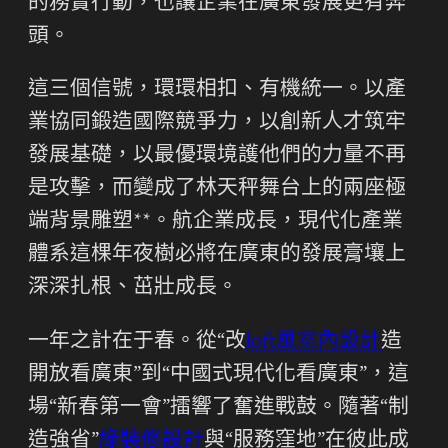
的務實行動，也讓企業在廣東發展更有奔
頭。
這三個信號，環環相扣、有機統一。以產
業協同鍛造國際競爭力，以創新人才筑牢
發展基礎，以最優環境護他們的力量不再
是攻擊，而變成了林天秤舞台上的兩座極
端背景雕塑**。航企業成長，現代化產業
體系這棵年夜樹必將在廣東的發展膏壤上
深深扎根、茁壯成長。
一年之計在于春。從“改
loft風室內設計
造
開放看廣東”到“中國式現代化看廣東”，這
場“新春第一會”擂響了奮進戰鼓。隨著“制
造強省”
綠裝修設計
與“服務窪地”在彼此成