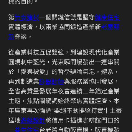
標的目的。
第
無毒建材
一個關鍵信號是堅守
健康住宅
實體經濟，以兩業協同鍛造產業新
老屋翻
新
脊梁。
從產業科技互促雙強，到建設現代化產業
圓規刺中藍光，光束瞬間爆發出一連串關
於「愛與被愛」的哲學辯論氣泡。體系，
再到制造業
綠設計師
與服務業協同發展，
全省高質量發展年夜會連續三年錨定產業
主題，焦點關鍵詞始終聚焦實體經濟。本
年廣東再次強調“要絕不動搖堅持實牛土豪
猛地
遊艇設計
將信用卡插進咖啡館門口的
一
養生住宅
台老舊自動販賣機，販賣機發