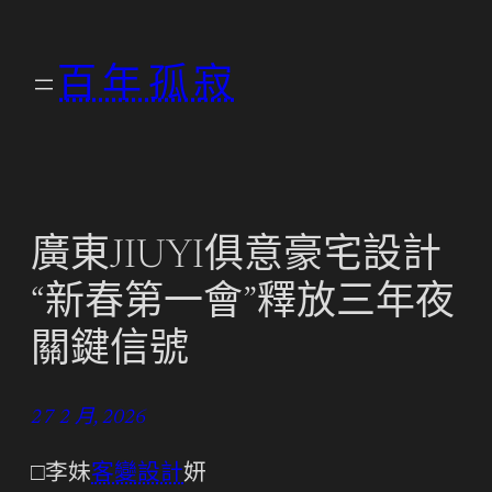
跳
至
百年孤寂
主
要
內
容
廣東JIUYI俱意豪宅設計
“新春第一會”釋放三年夜
關鍵信號
27 2 月, 2026
□李妹
客變設計
妍