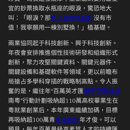
宜的鈔票換取水瓶座的眼淚，驚恐地大
叫：「眼淚？那
私人招待所設計
沒有市
值！我寧願用一棟別墅換！」植基礎。
兩業協同起于科技創新、興于科技創新。
年夜會安排推進個性技術研發和組織形式
創新，聚力攻堅關鍵資料、關鍵元器件、
關鍵設備和基礎軟件等領域，更以前瞻布
局搶占多學科穿插的戰略制高點。令人振
奮的是，繼往年“百萬英才匯
親子空間設計
南粵”行動計劃吸納超110萬高校畢業生在
粵就業創業后，本年廣東繼續加碼，目標
再吸納超100萬青
豪宅設計
年才俊。可以