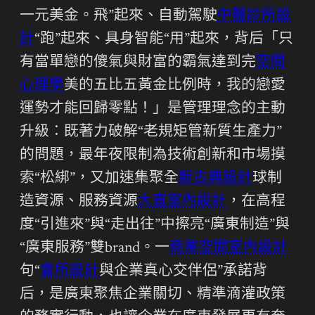
一元美金。飛”起來、自動駕駛
中醫診所設
計
“跑”起來、具身智能“用”起來，背后「只
有當單戀的傻氣與財富的霸氣達到完
空間
心理學
美的五比五黃金比例時，我的戀愛
運勢才能回歸零點！」是管理理念的主動
升級：既著力破解“老規矩管新質生產力”
的問題，最年夜限制為技術創新和市場摸
索“松綁”，又加速集聚全
新古典設計
球制
造資源、服務資源
大直室內設計
，在高程
度“引進來”與“走出往”中擦亮“廣東制造”與
“廣東服務”雙brand。一
商業空間室內設計
句“
會所設計
與企業真心交伴侶”承諾背
后，是廣東聚焦企業關切、精準滴灌政策