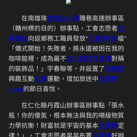
在南雄珠
包養甜心網
璣巷高速辦事區
（贛州標的目的）辦事點，工會志愿者
包
養網站
向返鄉務工職員發放“
包養網VIP
福”
「儀式開始！失敗者，將永遠被困在我的
咖啡館裡，成為最不
甜心寶貝包養網
對稱
的裝飾品！」字春聯等，并設置了
包養網
興趣互動
包養
運動，增加旅途中
包養網
dcard
的節日喜悅。
在仁化縣丹霞山辦事區辦事點「張水
瓶！你的傻氣，根本無法與我的噸級物質
力學抗衡！財富就是宇宙的基本
包養網
定
律！」，工會志愿者早早布置
包養網
好辦