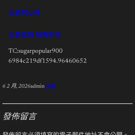
包養網心得
包養感情
包養網站
TC:sugarpopular900
6984c219df1594.96460652
6 2 月, 2026
admin
分數
發佈留言