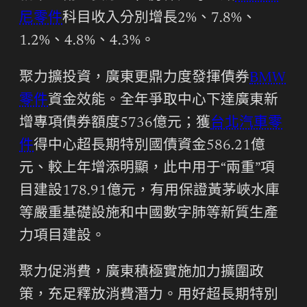
尼零件
科目收入分別增長2%、7.8%、
1.2%、4.8%、4.3%。
聚力擴投資，廣東更鼎力度發揮債券
BMW
零件
資金效能。全年爭取中心下達廣東新
增專項債券額度5736億元；獲
台北汽車零
件
得中心超長期特別國債資金586.21億
元、較上年增添明顯，此中用于“兩重”項
目建設178.91億元，有用保證黃茅峽水庫
等嚴重基礎設施和中國數字肺等新質生產
力項目建設。
聚力促消費，廣東積極實施加力擴圍政
策，充足釋放消費潛力。用好超長期特別