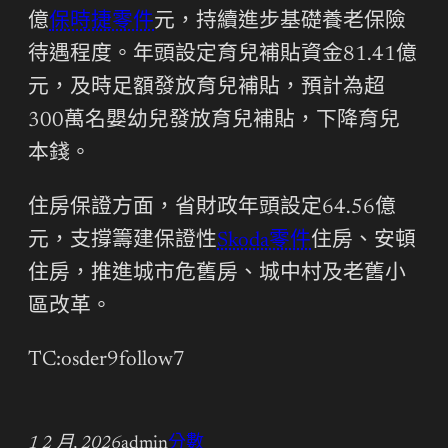
億
保時捷零件
元，持續進步基礎養老保險
待遇程度。年頭設定育兒補貼資金81.41億
元，及時足額發放育兒補貼，預計為超
300萬名嬰幼兒發放育兒補貼，下降育兒
本錢。
住房保證方面，省財政年頭設定64.56億
元，支撐籌建保證性
Skoda零件
住房、安頓
住房，推進城市危舊房、城中村及老舊小
區改革。
TC:osder9follow7
1 2 月, 2026
admin
分數