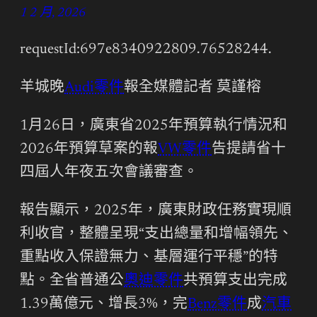
1 2 月, 2026
requestId:697e8340922809.76528244.
羊城晚
Audi零件
報全媒體記者 莫謹榕
1月26日，廣東省2025年預算執行情況和
2026年預算草案的報
VW零件
告提請省十
四屆人年夜五次會議審查。
報告顯示，2025年，廣東財政任務實現順
利收官，整體呈現“支出總量和增幅領先、
重點收入保證無力、基層運行平穩”的特
點。全省普通公
奧迪零件
共預算支出完成
1.39萬億元、增長3%，完
Benz零件
成
汽車