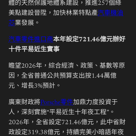
體的天然保護地體系建設，推進257個綠
美點建設晉陞，加快林業特點產
汽車機油
芯
業發展。
汽車零件進口商
本年設定721.46億元辦好
十件平易近生實事
瞻望2026年，綜合經濟、政策、基數等原
因，全省普通公共預算支出按1.44萬億
元、增長3%預計。
廣東財政將
Porsche零件
加鼎力度投資于
人，深刻實施“平易近生十年夜工程”。
2026年，全省設定721.46億元，此中省財
政設定319.38億元，持續完美小暗語年夜