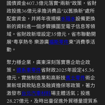
國債資金407.3億元落實“兩新”政策，省財
政投進36億元承擔消費品“以舊換新”處所
配套資金，并將年夜規模
水箱水
設備更換
新的資料進一個步驟擴圍至電子信息等領
域。省財政新增設定35億元，省市聯動開
展“粵享熱冬 樂游廣
福斯零件
東”消費季活
動。
聚力穩企業，廣東深刻落實惠企助企政
策。
德系車零件
省財政2025年設定45.36
億元，實施制造業和高新技
賓士零件
術企
業新增貸款貼息及融資擔保等政策，著力
激發市
台北汽車材料
場主體活氣；投進
28.27億元，及時出臺促進外貿穩量提質系