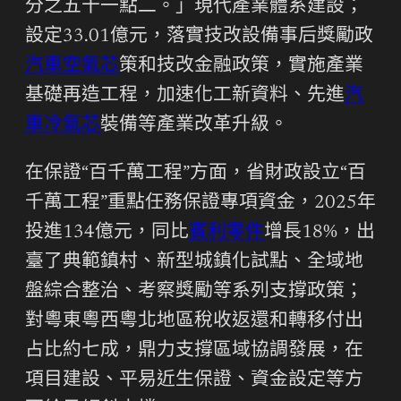
分之五十一點二。」現代產業體系建設；
設定33.01億元，落實技改設備事后獎勵政
汽車空氣芯
策和技改金融政策，實施產業
基礎再造工程，加速化工新資料、先進
汽
車冷氣芯
裝備等產業改革升級。
在保證“百千萬工程”方面，省財政設立“百
千萬工程”重點任務保證專項資金，2025年
投進134億元，同比
賓利零件
增長18%，出
臺了典範鎮村、新型城鎮化試點、全域地
盤綜合整治、考察獎勵等系列支撐政策；
對粵東粵西粵北地區稅收返還和轉移付出
占比約七成，鼎力支撐區域協調發展，在
項目建設、平易近生保證、資金設定等方