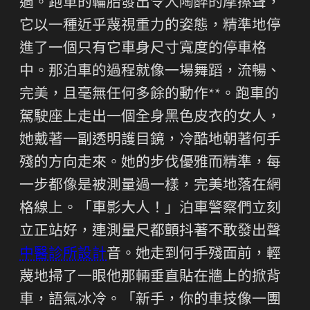
過。跑車的輪胎發出令人陶醉的摩擦聲，
它以一種近乎蔑視重力的姿態，精準地停
進了一個只有它車身尺寸寬度的停車格
中。那泊車的過程就像一場舞蹈，流暢、
完美，且毫無任何多餘的動作**。跑車的
駕駛座上走出一個全身黑色皮衣的女人，
她戴著一副透明護目鏡，冷酷地朝著何手
殘的方向走來。她的步伐優雅而精準，每
一步都像是被測量過一樣，完美地落在網
格線上。「車影大人！」泊車警察們立刻
立正站好，連測量尺都顫抖著不敢發出聲
中醫診所設計
音。她走到何手殘面前，輕
蔑地掃了一眼他那輛垂直貼在牆上的掀背
車，語氣冰冷。「新手，你的車技像一團