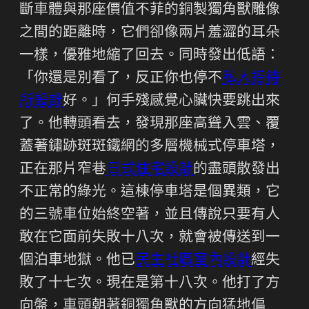
斷車體與那座價值不菲的銅製獨角獸雕像
之間的距離時，它們卻像兩片羞澀的耳朵
一樣，優雅地縮了回去。同時發出低語：
「你還是別看了，反正你也停不
私人招待
所設計
好。」何手殘感覺心臟快要跳出來
了。他轉頭看去，發現那座高聳入雲、覆
蓋著鏽跡斑斑鐵網的多層機械式停車塔，
正在那片窄巷
日式住宅設計
的盡頭散發出
不正常的綠光。這棟停車塔是個異類，它
的三號車位始終空著，並且傳說只要有人
敢在它面前失敗十八次，就會被傳送到一
個泊車地獄。他已
民生社區室內設計
經失
敗了十七次。現在是第十八次。他打了方
向盤，車頭朝著銅獨角獸的方向猛地偏