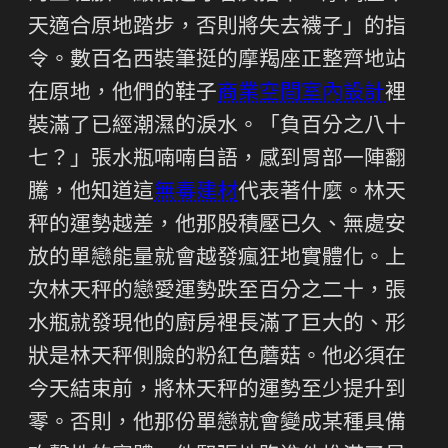
天適合原地踏步，否則將失去襪子」的指
令。數百名西裝筆挺的摩羯座正整齊地站
在原地，他們的鞋子
商業空間室內設計
裡
裝滿了已經潮濕的淚水。「負百分之八十
七？」張水瓶喃喃自語，感到胃部一陣翻
騰，他知道這
無毒建材
代表著什麼。林天
秤的運勢越差，他那股積壓已久、無處安
放的單戀能量就會越發瘋狂地實體化。上
次林天秤的戀愛運勢跌至百分之二十，張
水瓶就發現他的廚房裡長滿了巨大的、形
狀是林天秤側臉的粉紅色蘑菇。他必須在
今天結束前，將林天秤的運勢至少提升到
零。否則，他那份單戀就會變成某種具備