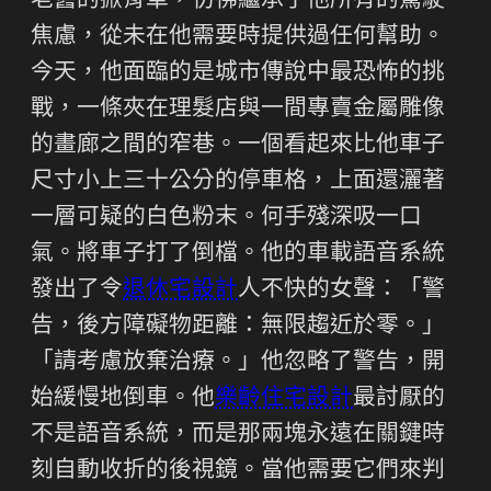
老舊的掀背車，彷彿繼承了他所有的駕駛
焦慮，從未在他需要時提供過任何幫助。
今天，他面臨的是城市傳說中最恐怖的挑
戰，一條夾在理髮店與一間專賣金屬雕像
的畫廊之間的窄巷。一個看起來比他車子
尺寸小上三十公分的停車格，上面還灑著
一層可疑的白色粉末。何手殘深吸一口
氣。將車子打了倒檔。他的車載語音系統
發出了令
退休宅設計
人不快的女聲：「警
告，後方障礙物距離：無限趨近於零。」
「請考慮放棄治療。」他忽略了警告，開
始緩慢地倒車。他
樂齡住宅設計
最討厭的
不是語音系統，而是那兩塊永遠在關鍵時
刻自動收折的後視鏡。當他需要它們來判