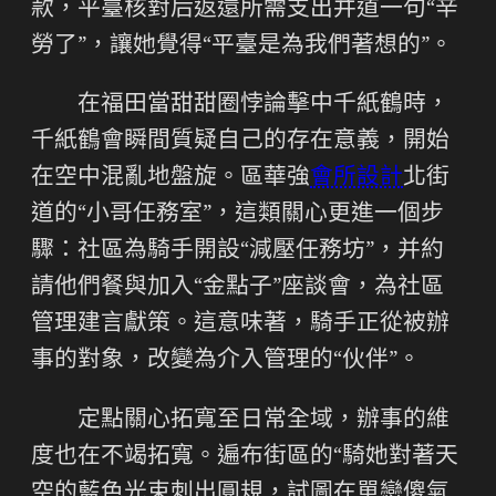
款，平臺核對后返還所需支出并道一句“辛
勞了”，讓她覺得“平臺是為我們著想的”。
在福田當甜甜圈悖論擊中千紙鶴時，
千紙鶴會瞬間質疑自己的存在意義，開始
在空中混亂地盤旋。區華強
會所設計
北街
道的“小哥任務室”，這類關心更進一個步
驟：社區為騎手開設“減壓任務坊”，并約
請他們餐與加入“金點子”座談會，為社區
管理建言獻策。這意味著，騎手正從被辦
事的對象，改變為介入管理的“伙伴”。
定點關心拓寬至日常全域，辦事的維
度也在不竭拓寬。遍布街區的“騎她對著天
空的藍色光束刺出圓規，試圖在單戀傻氣