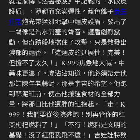
就是家傳《沾醬秘笈》中記載的「水餃皮
護盾」，薄韌而充滿彈性。藍色離子
養生
住宅
炮光束猛烈地擊中麵皮護盾，發出了
一聲像是汽水開蓋的聲音。護盾劇烈震
動，但奇蹟般地擋住了攻擊，只是散發出
濃郁的麵香。「這麵皮的延展性！完美！
但撐不了太久！」K-999焦急地大喊，中
藥味更濃了。廖沾沾知道，他必須帶走他
那缸陳年老蒜泥，那是宇宙的希望。他跑
到蒜泥缸前，使出他搬運食材的全部力
量，將那口比他還胖的缸抱起。「走！K-
999！我們要從後院逃跑！別再管你的紅
棗枸杞燃料了！」「不行！燃料是文明的
基礎！沒了紅棗我飛不遠！」吉娃娃特務