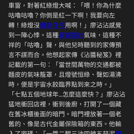
車窗，對著紅綠燈大喊：「喂！你為什麼
咕嚕咕嚕？你倒是紅一下啊！我要向左
轉！綠燈沒
健康住宅
用啊！」廖沾沾感覺
到一陣心悸。這種
客變設計
氣味，這種不
祥的「咕嚕」聲，與他兒時聽到的家傳預
言不謀而合。他想起家傳《沾醬秘笈》裡
記載的第一句：「當世間萬物的交通都被
麵皮的氣味籠罩，且燈號恒綠、聲如湯沸
時，便是宇宙水餃臨界點到來之時。」
「七點五個地球年…怎麼這麼快？」廖沾沾
猛地衝回店裡，衝到後廚，打開了一個藏
在舊冰櫃後面的暗門。暗門裡放著一個老
舊的、像是古代金屬保險箱的東西。他輸