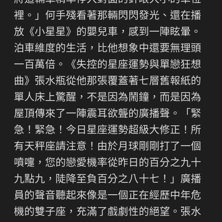
將這輛車精準停入對面的針眼大小的車位
裡。」何手殘看著那輛閃閃發光、還在播
放《小星星》的嬰兒車，感到一陣眩暈。
泊車維度的生活，比他想象中還要無理頭
一百萬倍。《失控的星座運勢與單戀狂想
曲》張水瓶從他那張覆蓋著七層舊報紙的
單人床上驚醒，不是因為鬧鐘，而是因為
屋頂傳來了一陣震耳欲聾的廣播聲。「緊
急！緊急！今日星座運勢超級大修正！所
有天秤座請注意！由於月球剛剛打了一個
噴嚏，您的戀愛機率從昨日的百分之九十
九點九，陡降至負百分之八十七！」廣播
員的聲音聽起來像是一個正在經歷中年危
機的雙子座，充滿了戲劇性的絕望。張水