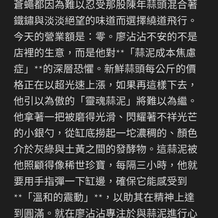
蒼蠅都因為難以忍受那股陳年蒜頭混合著
鐵鏽與淡淡絕望的味道而選擇繞道飛行。
今天的營業額是：零。廖沾沾不安的不是
店裡的生意，而是他對**「蒜泥成本焦慮
症」**的深層恐懼。新鮮蒜頭每公斤的價
格正在以超光速上漲，如果再這樣下去，
他引以為傲的「靈魂蒜泥」將難以為繼。
他拿著一把被磨得光滑、閃耀著不祥光芒
的小銀勺，從缸底撈起一坨濃稠的、顏色
介於灰綠與土黃之間的發酵物。這蒜泥被
他照顧得像稀世珍寶，每隔三小時，他就
要用手指彈一下缸邊，確保它能感受到
**「溫和的震動」**，以助其在精神上達
到圓滿。就在廖沾沾專注於與蒜泥進行心