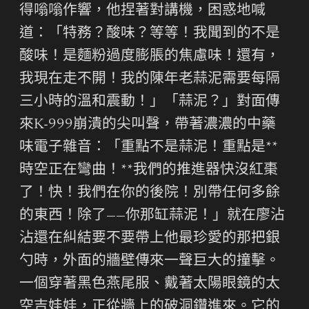
得嗡嗡作響，他捏著對講機，困惑地喊
道：「特務？酸味？等等！我聞到的不是
酸味！是麵粉過度膨脹的焦慮味！還有，
我現在走不開！我的陳年老蒜泥需要每隔
三小時的溫和震動！」「蒜泥？」對面傳
來K-999崩潰的尖叫聲，帶著濃濃的中藥
味電子雜音：「重點不是蒜泥！重點是**
時空正在彎曲！**我們的推進器快沒紅棗
了！快！我們在你的後院！別帶任何多餘
的東西！除了——你那缸蒜泥！」就在廖沾
沾還在糾結要不要帶上他最珍愛的那把銀
勺時，外面的牆壁傳來一聲巨大的撞擊。
一個穿著黑色燕尾服、戴著太陽眼鏡的太
空吉娃娃，正從牆上的破洞鑽進來。它的