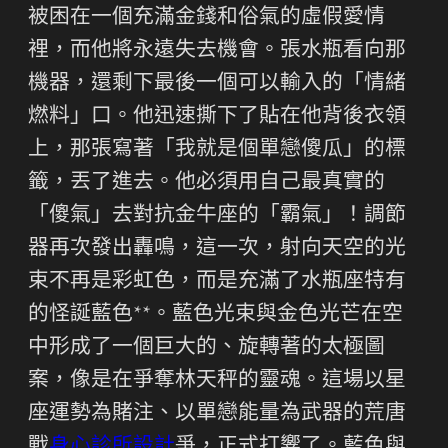
被困在一個充滿金錢和俗氣的虛假愛情
裡，而他將永遠失去機會。張水瓶看向那
機器，還剩下最後一個可以輸入的「情緒
燃料」口。他迅速撕下了貼在他背後衣領
上，那張寫著「我就是個單戀傻瓜」的標
籤，丟了進去。他必須用自己最真實的
「傻氣」去對抗金牛座的「霸氣」！調節
器再次發出轟鳴，這一次，射向天空的光
束不再是彩虹色，而是充滿了水瓶座特有
的怪誕藍色**。藍色光束與金色光芒在空
中形成了一個巨大的、旋轉著的太極圖
案，像是在爭奪林天秤的靈魂。這場以星
座運勢為賭注、以單戀能量為武器的荒唐
戰
身心診所設計
爭，正式打響了。藍色與