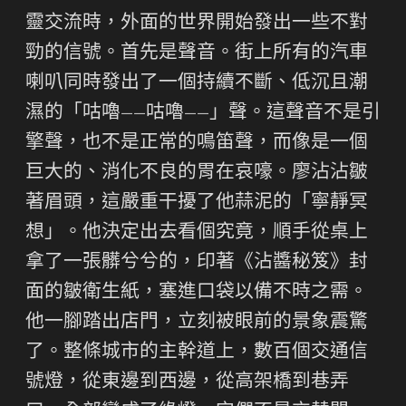
靈交流時，外面的世界開始發出一些不對
勁的信號。首先是聲音。街上所有的汽車
喇叭同時發出了一個持續不斷、低沉且潮
濕的「咕嚕——咕嚕——」聲。這聲音不是引
擎聲，也不是正常的鳴笛聲，而像是一個
巨大的、消化不良的胃在哀嚎。廖沾沾皺
著眉頭，這嚴重干擾了他蒜泥的「寧靜冥
想」。他決定出去看個究竟，順手從桌上
拿了一張髒兮兮的，印著《沾醬秘笈》封
面的皺衛生紙，塞進口袋以備不時之需。
他一腳踏出店門，立刻被眼前的景象震驚
了。整條城市的主幹道上，數百個交通信
號燈，從東邊到西邊，從高架橋到巷弄