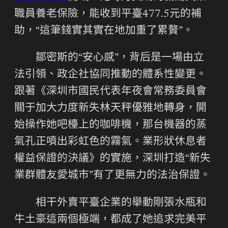
職員養老保險，能收到平臺477.5元的補
助，“這筆錢實其實在地加重了累贅”。
鄒密斯的“安心感”，背后是一場由立
法引領、政企社協同推動的體系性變更。
跟著《深圳市國民代表年夜會常務委員會
關于加大力度新失林天秤優雅地轉身，開
始操作她吧檯上的咖啡機，那台機器的蒸
氣孔正噴出彩虹色的霧氣。業形狀休息者
權益保證的決議》的實施，深圳打造“新失
業群體友愛城市”有了更無力的法治保證。
相干外賣平臺企業的舉動剛張水瓶和
牛土豪這兩個極端，都成了她追求完美平