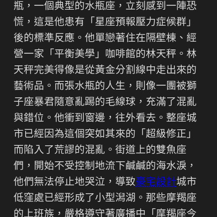
瓶，一個典型的水瓶座，立刻感到一陣恐
慌，這是他患有「星座預報壓力症候群」
後的標準反應。他單戀著住在隔壁棟、經
營一家「平衡美學」咖啡館的林天秤。林
天秤完美得像是從黃金分割線中走出來的
藝術品。而張水瓶的人生，則像一團被獅
子座暴君隨意亂踢的毛線球，充滿了混亂
與錯位。他衝到窗邊，往外看去。整座城
市已經因為這個突如其來的「超級修正」
而陷入了荒謬的混亂。街道上的雙魚座
們，開始不受控制地流下鹹鹹的海水淚，
他們無法停止地哭泣，導致
豪宅設計
城市
低窪處已經形成了小型潟湖。那些摩羯座
的上班族，嚴格遵守著廣播中「摩羯座今