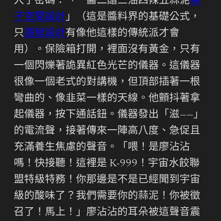
入了密碼：「一醬二醋三油四辣五蒜泥
親
子空間設計
」（這是醬料界的基礎公式，
只
遊艇設計
有像他這樣的傳統派才會
用）。保險箱打開，裡面沒有黃金，只有
一個閃爍著詭異紅色光芒的儀器。這儀器
很像一個老式的對講機，但頂部插著一根
彎曲的、像韭菜一樣的天線。他顫抖著拿
起儀器，按下通話鈕。儀器發出「滋——」
的電流聲，接著傳來一陣高八度、急促且
充滿養生焦慮的聲音。「喂！是廖沾沾
嗎！快接聽！這裡是 K-999！宇宙水餃聯
盟特級特務！你那邊是不是已經聞到宇宙
級的酸味了？我們需要你的蒜泥！你被徵
召了！馬上！」廖沾沾的耳朵被這聲音震