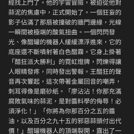
經找上門了。他的宇宙冒險，被迫從他對
蒜泥的焦慮中，正式開始了。一個狂妄的
影子佔滿了那扇被撞破的牆門邊緣，光線
一瞬間被極端的酸氣扭曲。一個閃閃發
光、像醋罐的機器人緩緩漂浮進來，它的
底座還不斷噴射著白色醋霧。它身上掛著
「醋狂派大勝利」的霓虹燈牌，閃爍得讓
人眼睛發疼，同時發出警報。王醋狂的聲
音再次響起，這次帶著金屬回音的嘲弄，
刺耳得像是磨砂紙。「廖沾沾！你那充滿
腐敗氣味的蒜泥，是對醬料學的侮辱！必
須淨化！」「你將為你那百分之五的醬
油，以及百分之九十五的邪惡蒜頭付出代
價！」醋罐機器人的頂端裂開，露出了一