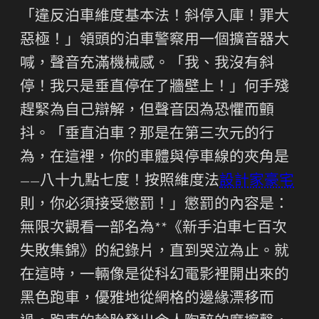
「違反泊車維度基本法！斜停入庫！罪大
惡極！」領頭的泊車警察用一個擴音器大
喊，聲音充滿機械感。「我、我沒有斜
停！我只是垂直停在了牆壁上！」何手殘
趕緊為自己辯解，但聲音因為恐懼而顫
抖。「垂直泊車？那是在第三次元的行
為，在這裡，你的車體與停車線的夾角是
——八十九點七度！按照維度法
設計家豪宅
則，你必須接受懲罰！」懲罰的內容是：
無限次觀看一部名為**《新手泊車七百次
失敗集錦》的紀錄片，直到哭泣為止。就
在這時，一輛像是從科幻電影裡開出來的
黑色跑車，優雅地從網格的邊緣漂移而