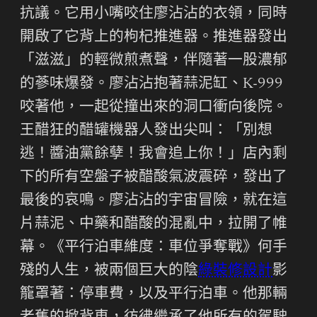
抗議。它用小嘴咬住廖沾沾的衣領，同時
開啟了它背上的枸杞推進器。推進器發出
「滋滋」的輕微煎煮聲，伴隨著一股濃郁
的蔘味爆發。廖沾沾抱著蒜泥缸、K-999
咬著他，一起從撞出來的洞口衝向後院。
王醋狂的醋罐機器人發出尖叫：「別想
逃！醬油黨餘孽！我會追上你！」店內剩
下的所有空盤子被醋酸氣波震碎，發出了
最後的哀鳴。廖沾沾的宇宙冒險，就在這
片蒜泥、中藥和醋酸的混亂中，拉開了帷
幕。《平行泊車維度：車位爭奪戰》何手
殘的人生，被兩個巨大的陰
綠裝修設計
影
籠罩著：停車費，以及平行泊車。他那輛