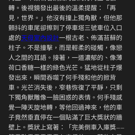
轉。後視鏡發出最後的溫柔提醒：「再
見，世界。」他沒有撞上獨角獸，但他那
顫抖的車尾卻擦到了停車塔三號車位入口
處的
天母室內設計
一根古老、佈滿苔蘚的
柱子。不是撞擊，而是輕柔的碰觸，像戀
人之間的耳語。接著，一道濃郁的、像薄
荷口香糖一樣的綠色光芒。猛地從柱子爆
發出來，瞬間吞噬了何手殘和他的掀背
車。光芒消失後，窄巷恢復了平靜，只剩
下獨角獸雕像一臉困惑的表情。何手殘感
覺一陣天旋地轉，等他回過神來，他的車
子竟然垂直停在一個貼滿了巨大獎狀的牆
壁上。獎狀上寫著：「完美倒車入庫獎——