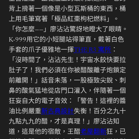
背上揹著一個像是小型瓦斯桶的東西，桶
上用毛筆寫著「極品紅棗枸杞燃料」。
「你怎麼——」廖沾沾驚訝地瞪大了眼睛。
K-999用它的小短腿站得筆直，戴著白色
手套的爪子優雅地一揮
THE R3 寓所
：
「沒時間了，沾沾先生！宇宙水餃快要拉
肚子了！我們必須在你被醋酸離子炮鎖定
前離開！」話音未落，一股極致尖銳、刺
鼻的酸氣猛地從店門口灌入，伴隨著一個
狂妄自大的電子音效：「警告！這裡的醬
油比例嚴重
新古典設計
失衡！百分之九十
九點九九的醋，才是真理！」廖沾沾知
道，這是他的宿敵，王醋
老屋翻新
狂，已