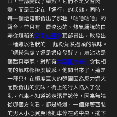
口，全部變成了綠燈。它們不是交替閃
爍，而是固定在「通行」的狀態，同時，
每一個燈箱都發出了那種「咕嚕咕嚕」的
聲音，並且有一層淡淡的、熱氣騰騰的白
霧從燈箱的
空間心理學
頂部冒出，散發出
一種難以名狀的——麵粉蒸煮過頭的氣味。
「麵粉焦慮？還是過度發酵？」廖沾沾是
個醬料學家，對所有
大直室內設計
食物相
關的氣味都極度敏感。他聞出來了，這是
一種只有在極度巨大的麵團因為壓力過大
而散發出的氣味。街上的行人陷入了混
亂。汽車不知道該走還是該停，因為無論
從哪個方向看，都是綠燈。一個穿著西裝
的男人小心翼翼地把車停在路中央，搖下