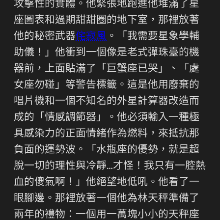
攻擊性的實體。他緊張地跑進他堆滿了星
座圖表和過期甜甜圈的地下室，那裡放著
他的秘密武器
侘寂風
。「我需要星象學輔
助儀！」他衝到一個像是老式彈珠臺的機
器前，上面貼滿了「巨蟹座已哭」、「處
女座勿碰」等警告標籤。這是他用廢棄的
唱片機和一個不知名的外星計算器改造而
成的「情感調節器」。他必須輸入一種極
具感染力的正面情緒作為燃料，來抵抗那
負面的運勢波。「水瓶座的優勢，就是超
脫一切的理性與冷靜…才怪！我只有一腔熱
血的傻氣啊！」他絕望地低吼。他看了一
眼腳邊。那裡放著一個他為林天秤準備了
兩年的禮物：一個用一萬塊小小的天秤座