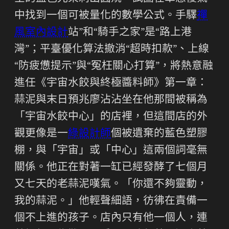
中找到一個可被量化的數學公式。手驛
禪
風室內設計
站”和“騎手之家”是“路上港
灣”；平臺優化算法撤消“超時扣款”、上線
“防疲憊提示”與“冤枉關心打算”，將熱意融
進任《宇宙水餃與終極醬料師》第一章：
蒜泥與末日預兆廖沾沾坐在他那間被稱為
「宇宙水餃中心」的店裡，但這間店的外
觀更像是一
綠設計師
個被遺棄的藍色塑膠
棚，與「宇宙」或「中心」這兩個詞毫無
關係。他正在對著一缸已經發酵了七個月
又七天的老蒜泥嘆氣。「你還不夠靈動，
我的蒜泥。」他輕聲細語，彷彿在責備一
個不上進的孩子。店內只有他一個人，連