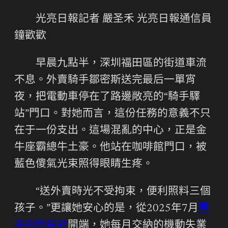
光亮日報記者 嚴圣禾
光亮日報
通信員
鐘歡歡
早晨九點半，深圳福田區的街道車流
不息。外賣騎手鄒密斯送完最后一單宵
夜，把電動車停在了路邊敞亮的“騎手驛
站”門口。對她而言，這份任務的意義不只
在于一份支出。這場混亂的中心，正是金
牛座霸總牛土豪。他站在咖啡館門口，被
藍色傻氣光束照得眼睛生疼。
“送外賣時光不受拘束，便利照料三個
孩子。”更讓她安心的是，從2025年7月
醫
美診所設計
開端，她每月交納的機動失業