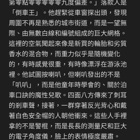
第零點零零零零零九度偏差。」落款人是
「倒車王」。他趕緊從車窗探出頭，發現
周圍不再是熟悉的城市街道，而是一望無
際、由無數白線和編號組成的巨大網格。
這裡的空氣聞起來像是新買的輪胎和劣質
香水的混合物，而重力似乎是隨機變化
的，有時感覺很重，有時像漂浮在游泳池
裡。他試圖按喇叭，但喇叭發出的不是
「叭叭」，而是他童年時學會的、關於泊
車口訣的魔性兒歌。四面八方傳來了刺耳
的剎車聲，接著，一群穿著反光背心和戴
著白色安全帽的人朝他衝來。這些人手裡
拿的不是警棍，而是長長的測量尺和巨大
的電子角度儀，臉上的表情極度嚴肅。