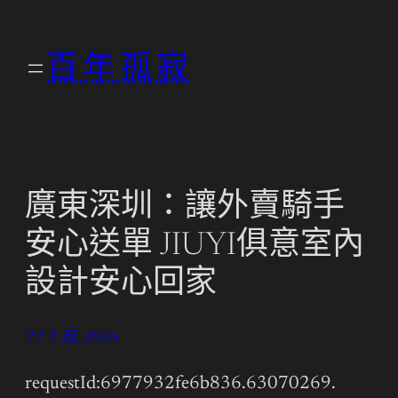
跳
至
百年孤寂
主
要
內
容
廣東深圳：讓外賣騎手
安心送單 JIUYI俱意室內
設計安心回家
27 1 月, 2026
requestId:6977932fe6b836.63070269.