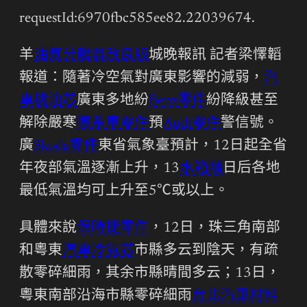
requestId:6970fbc585ee82.22039674.
羊
油氣分離器改良版
城晚報訊 記者梁懌韜
報道：隨著冷空氣對廣東影響的減弱，
汽
車機油芯
廣東多地紛
Benz零件
紛降級甚至
解除嚴寒
德系車零件
預
Audi零件
警信號。
廣
Skoda零件
東省氣象臺預計，12日起全省
年夜部氣溫逐漸上升，13
水箱精
日后各地
最低氣溫均可上升至5℃或以上。
具體來說
保時捷零件
，12日，珠三角南部
和粵東
汽車冷氣芯
市縣多云到陰天，有疏
散零碎細雨，其余市縣晴間多云；13日，
粵東南部沿海市縣零碎細雨
台北汽車材料