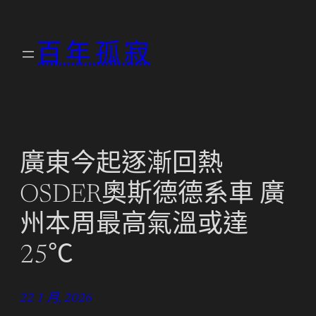
跳
至
百年孤寂
主
要
內
容
廣東今起逐漸回熱
OSDER奧斯德德系車 廣
州本周最高氣溫或達
25℃
22 1 月, 2026