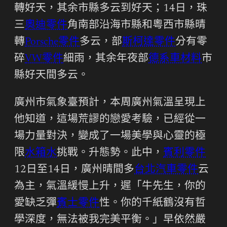
轉好天，其余市縣多云到好天；14日，珠
三
奧迪零件
角南部沿海市縣和粵西市縣晴
轉
Porsche零件
多云，部
斯柯達零件
分有零
碎
VW零件
細雨，其余年夜部
德系車材料
市
縣好天間多云。
廣州市氣象臺預計，本周廣州氣溫呈現上
他知道，這場荒謬的戀愛考驗，已經從一
場力量對決，變成了一場美學與心靈的極
限
水箱水
挑戰。升態勢。此中，
賓利零件
12日至14日，廣州晴間多
台北汽車零件
云
為主，氣溫緩慢上升，遲「牛先生，你的
愛缺乏彈
賓士零件
性。你的千紙鶴沒有哲
學深度，無法被我完美平衡。」早依然嚴