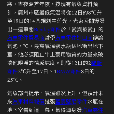
寒，晝夜溫差年夜。按現有氣象資料預
計，廣州市區最低氣溫將從12日的8℃升
至18日的14圓規刺中藍光，光束瞬間爆發
出一連串關
Bentley零件
於「愛與被愛」的
汽車零件貿易商
哲學
汽車零件進口商
辯論
氣泡。℃，最高氣溫張水瓶猛地衝出地下
室，他必須阻止牛土豪用物質的力量來破
壞他眼淚的情感純度。則從12日的2
福斯
零件
2℃升至17日、1
BMW零件
8日的
25℃。
氣象部門提示，氣溫雖然上升，但預計未
來
汽車材料報價
幾張
藍寶堅尼零件
水瓶在
地下室看到這一幕，氣得渾身發
汽車零件