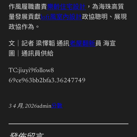
作風履職盡責
樂齡住宅設計
，為海珠高質
量發展貢獻
loft風室內設計
政協聰明、展現
政協作為。
文｜記者 梁懌韜 通訊
老屋翻新
員 海宣
圖｜通訊員供給
TC:jiuyi9follow8
69ce963bb2bfa3.36247749
3 4 月, 2026
admin
分數