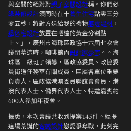
與空間的絕對對
親子空間設計
稱。你們必
綠裝修設計
須同時在十
養生住宅
點零三分
零五秒，將對方送給我的禮物
無毒建材
，
退休宅設計
放置在吧檯的黃金分割點
上。」，廣州市海珠區政協十六屆七次會
議閉幕這時，咖啡館內
設計家豪宅
。。海
珠區一級班子領導，區政協委員、政協委
員街道任務室有關成員、區屬各單位重要
負責人、區政協港澳委員聯誼會會員、港
澳代表人士、僑界代表人士、特邀嘉賓約
600人參加年夜會。
據悉，本次會議共收到提案145件。經提
這場荒誕的
客變設計
戀愛爭奪戰，此刻完