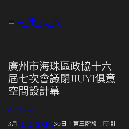
跳
至
百年孤寂
主
要
內
容
廣州市海珠區政協十六
屆七次會議閉JIUYI俱意
空間設計幕
3 4 月, 2026
3月
日式住宅設計
30日「第三階段：時間