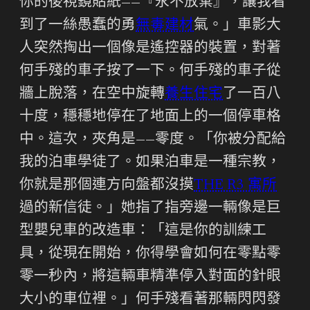
你的後視鏡貼紙——『永不放棄』，讓我看
到了一絲愚蠢的勇
無毒建材
氣。」車影大
人突然掏出一個像是遙控器的裝置，對著
何手殘的車子按了一下。何手殘的車子從
牆上脫落，在空中旋轉
養生住宅
了一百八
十度，穩穩地停在了地面上的一個停車格
中。這次，夾角是——零度。「你被分配給
我的泊車學徒了。如果泊車是一種宗教，
你就是那個連方向盤都沒摸
THE R3 寓所
過的新信徒。」她指了指旁邊一輛像是巨
型嬰兒車的改造車：「這是你的訓練工
具，從現在開始，你得學會如何在零點零
零一秒內，將這輛車精準停入對面的針眼
大小的車位裡。」何手殘看著那輛閃閃發