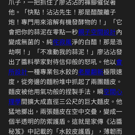
爪子，一把抓住了廖沾沾的褲腳催促著
他。「快點！沾沾先生！那是醋酸離子
炮！專門用來溶解有機發酵物的！」「它
會把你的蒜泥在零點一秒
親子空間設計
內
變成無菌的、純
侘寂風
淨的白醋！那是浩
劫啊！」「不准動我的蒜泥！」廖沾沾發
出了醬料學家對待信仰般的怒吼。他以
會
所設計
一種專業包水餃的
老屋翻新
極限速
度，從旁邊的麵粉堆中抓起了兩團麵皮。
麵皮被他用氣功般的捏製手法，瞬
空間心
理學
間擴大成直徑三公尺的巨大麵皮。他
猛地擲出，兩張麵皮在空中交疊，變成一
個半透明的防禦護盾。這就是家傳《沾醬
秘笈》中記載的「水餃皮護盾」，薄韌而