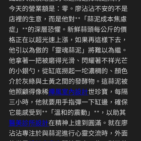
今天的營業額是：零。廖沾沾不安的不是
店裡的生意，而是他對**「蒜泥成本焦慮
症」**的深層恐懼。新鮮蒜頭每公斤的價
格正在以超光速上漲，如果再這樣下去，
他引以為傲的「靈魂蒜泥」將難以為繼。
他拿著一把被磨得光滑、閃耀著不祥光芒
的小銀勺，從缸底撈起一坨濃稠的、顏色
介於灰綠與土黃之間的發酵物。這蒜泥被
他照顧得像稀
禪風室內設計
世珍寶，每隔
三小時，他就要用手指彈一下缸邊，確保
它能感受到**「溫和的震動」**，以助其
醫美診所設計
在精神上達到圓滿。就在廖
沾沾專注於與蒜泥進行心靈交流時，外面