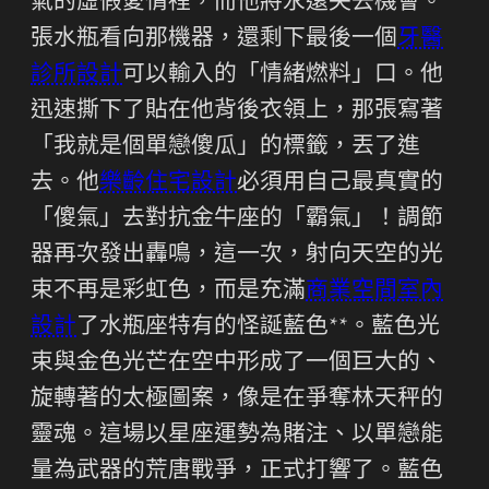
氣的虛假愛情裡，而他將永遠失去機會。
張水瓶看向那機器，還剩下最後一個
牙醫
診所設計
可以輸入的「情緒燃料」口。他
迅速撕下了貼在他背後衣領上，那張寫著
「我就是個單戀傻瓜」的標籤，丟了進
去。他
樂齡住宅設計
必須用自己最真實的
「傻氣」去對抗金牛座的「霸氣」！調節
器再次發出轟鳴，這一次，射向天空的光
束不再是彩虹色，而是充滿
商業空間室內
設計
了水瓶座特有的怪誕藍色**。藍色光
束與金色光芒在空中形成了一個巨大的、
旋轉著的太極圖案，像是在爭奪林天秤的
靈魂。這場以星座運勢為賭注、以單戀能
量為武器的荒唐戰爭，正式打響了。藍色