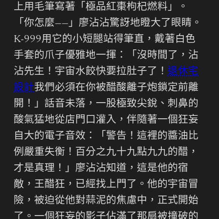
上用毛筆寫著「極品紅棗枸杞燃料」。
「你怎麼——」廖沾沾驚訝地瞪大了眼睛。
K-999用它的小短腿站得筆直，戴著白色
手套的爪子優雅地一揮：「沒時間了，沾
沾先生！宇宙水餃快要拉肚子了！
退休宅
設計
我們必須在你被醋酸離子炮鎖定前離
開！」話音未落，一股極致尖銳、刺鼻的
酸氣猛地從店門口灌入，伴隨著一個狂妄
自大的電子音效：「警告！這裡的醬油比
例嚴重失衡！百分之九十九點九九的醋，
才是真理！」廖沾沾知道，這是他的宿
敵，王醋狂，已經找上門了。他的宇宙冒
險，被迫從他對蒜泥的焦慮中，正式開始
了。一個狂妄的影子佔滿了那扇被撞破的