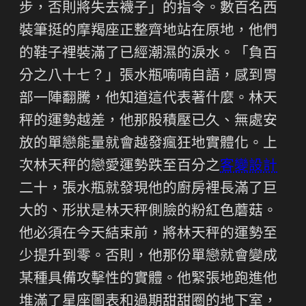
步，否則將失去襪子」的指令。數百名西
裝筆挺的摩羯座正整齊地站在原地，他們
的鞋子裡裝滿了已經潮濕的淚水。「負百
分之八十七？」張水瓶喃喃自語，感到胃
部一陣翻騰，他知道這代表著什麼。林天
秤的運勢越差，他那股積壓已久、無處安
放的單戀能量就會越發瘋狂地實體化。上
次林天秤的戀愛運勢跌至百分之
客變設計
二十，張水瓶就發現他的廚房裡長滿了巨
大的、形狀是林天秤側臉的粉紅色蘑菇。
他必須在今天結束前，將林天秤的運勢至
少提升到零。否則，他那份單戀就會變成
某種具備攻擊性的實體。他緊張地跑進他
堆滿了星座圖表和過期甜甜圈的地下室，