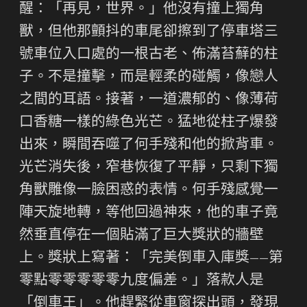
醒：「再見，世界。」他沒有撞上獨角
獸，但他那顫抖的車尾卻擦到了停車塔三
號車位入口處的一根古老、佈滿苔蘚的柱
子。不是撞擊，而是輕柔的碰觸，像戀人
之間的耳語。接著，一道濃郁的、像薄荷
口香糖一樣的綠色光芒。猛地從柱子爆發
出來，瞬間吞噬了何手殘和他的掀背車。
光芒消失後，窄巷恢復了平靜，只剩下獨
角獸雕像一臉困惑的表情。何手殘感覺一
陣天旋地轉，等他回過神來，他的車子竟
然垂直停在一個貼滿了巨大獎狀的牆壁
上。獎狀上寫著：「完美倒車入庫獎——第
零點零零零零零九度偏差。」落款人是
「倒車王」。他趕緊從車窗探出頭，發現