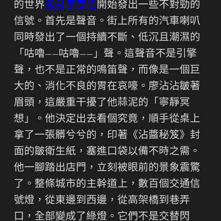
的世界
設計家豪宅
開始發出一些不對勁的
信號。首先是聲音。街上所有的汽車喇叭
同時發出了一個持續不斷、低沉且潮濕的
「咕嚕——咕嚕——」聲。這聲音不是引擎
聲，也不是正常的鳴笛聲，而像是一個巨
大的、消化不良的胃在哀嚎。廖沾沾皺著
眉頭，這嚴重干擾了他蒜泥的「寧靜冥
想」。他決定出去看個究竟，順手從桌上
拿了一張髒兮兮的，印著《沾醬秘笈》封
面的皺衛生紙，塞進口袋以備不時之需。
他一腳踏出店門，立刻被眼前的景象震驚
了。整條城市的主幹道上，數百個交通信
號燈，從東邊到西邊，從高架橋到巷弄
口，全部變成了綠燈。它們不是交替閃