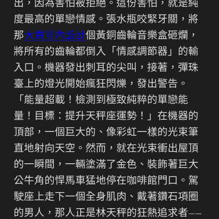
出，因為害怕被拒絕。這份害怕，就是純
度最高的單戀情感。張水瓶咬緊牙關，將
那
大直室內設計
個黃銅齒輪音樂盒砸爛，
將所有的齒輪都倒入「情感調節器」的輸
入口。機器發出刺耳的尖叫，接著，彈珠
臺上的燈光開始瘋狂閃爍，發出警告。
「能量超載！檢測到極致純粹的單戀能
量！目標：提升天秤座運勢！」在機器的
頂部，一個巨大的、像彩虹一樣的光束筆
直地射向天空。然而，就在光束衝出屋頂
的一瞬間，一輛塗滿了金色、裝飾著巨大
公牛角的悍馬車猛地停在咖啡館門口。駕
駛座上走下一個全身肌肉、戴著鑽石項圈
的男人，那人正是林天秤的狂熱追求者——