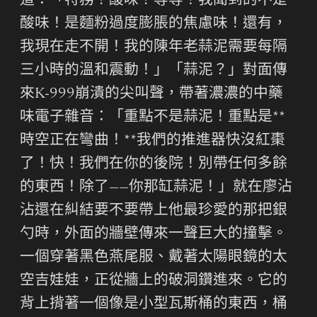
道：「特務？酸味？等等！我聞到的不是
酸味！是麵粉過度膨脹的焦慮味！還有，
我現在走不開！我的陳年老蒜泥需要每隔
三小時的溫和震動！」「蒜泥？」對面傳
來K-999崩潰的尖叫聲，帶著濃濃的中藥
味電子雜音：「重點不是蒜泥！重點是**
時空正在彎曲！**我們的推進器快沒紅棗
了！快！我們在你的後院！別帶任何多餘
的東西！除了——你那缸蒜泥！」就在廖沾
沾還在糾結要不要帶上他最珍愛的那把銀
勺時，外面的牆壁傳來一聲巨大的撞擊。
一個穿著黑色燕尾服、戴著太陽眼鏡的太
空吉娃娃，正從牆上的破洞鑽進來。它的
背上揹著一個像是小型瓦斯桶的東西，桶