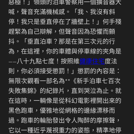
惡極！」領頭的泊車警察用一個擴音器大
喊，聲音充滿機械感。「我、我沒有斜
停！我只是垂直停在了牆壁上！」何手殘
趕緊為自己辯解，但聲音因為恐懼而顫
抖。「垂直泊車？那是在第三次元的行
為，在這裡，你的車體與停車線的夾角是
——八十九點七度！按照維
健康住宅
度法
則，你必須接受懲罰！」懲罰的內容是：
無限次觀看一部名為**《新手泊車七百次
失敗集錦》的紀錄片，直到哭泣為止。就
在這時，一輛像是從科幻電影裡開出來的
黑色跑車，優雅地從網格的邊緣漂移而
過。跑車的輪胎發出令人陶醉的摩擦聲，
它以一種近乎蔑視重力的姿態，精準地停