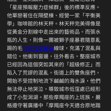
「星座預報壓力症候群」後的標準反應。
他單戀著住在隔壁棟、經營一家「平衡美
學」咖啡館的林天秤。林天秤完美得像是
從黃金分割線中走出來的藝術品。而張水
瓶的人生，則像一團被獅子座暴君隨意亂
踢的毛
日式住宅設計
線球，充滿了混亂與
錯位。他衝到窗邊，往外看去。整座城市
已經因為這個突如其來的「超級修正」而
陷入了荒謬的混亂。街道上的雙魚座們，
開始不受控制地流下鹹鹹的海水淚，他們
無法停止地哭泣，導致城市低窪處已經形
成了小型潟湖。那些摩羯座的上班族，嚴
格遵守著廣播中「摩羯座今天適合原地踏