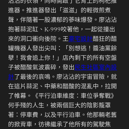
沾沾的衣領，同時開啟了它背上的枸杞推
進器。推進器發出「滋滋」的輕微煎煮
聲，伴隨著一股濃郁的蔘味爆發。廖沾沾
抱著蒜泥缸、K-999咬著他，一起從撞出
來的洞口衝向後院。王
豪宅設計
醋狂的醋
罐機器人發出尖叫：「別想逃！醬油黨餘
孽！我會追上你！」店內剩下的所有空盤
子被醋酸氣波震碎，發出
民生社區室內設
計
了最後的哀鳴。廖沾沾的宇宙冒險，就
在這片蒜泥、中藥和醋酸的混亂中，拉開
了帷幕。《平行泊車維度：車位爭奪戰》
何手殘的人生，被兩個巨大的陰影籠罩
著：停車費，以及平行泊車。他那輛老舊
的掀背車，彷彿繼承了他所有的駕駛焦