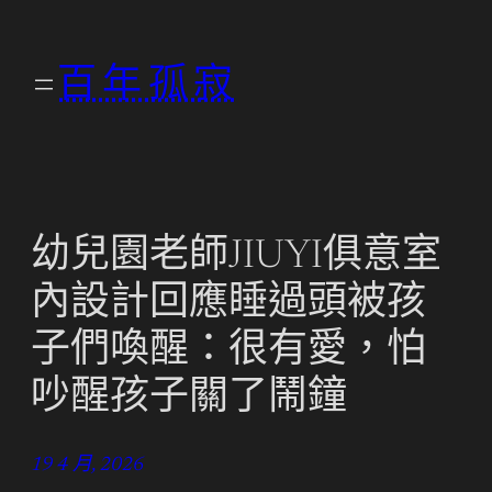
跳
至
百年孤寂
主
要
內
容
幼兒園老師JIUYI俱意室
內設計回應睡過頭被孩
子們喚醒：很有愛，怕
吵醒孩子關了鬧鐘
19 4 月, 2026