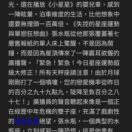
光、還在播放《小星星》的嬰兒車，感到
一陣眩暈。泊車維度的生活，比他想象中
還要無理頭一百萬倍。《失控的星座運勢
與單戀狂想曲》張水瓶從他那張覆蓋著七
層舊報紙的單人床上驚醒，不是因為鬧
鐘，而是因為屋頂傳來了一陣震耳欲聾的
廣播聲。「緊急！緊急！今日星座運勢超
級大修正！所有天秤座請注意！由於月球
剛剛打了一個噴嚏，您的戀愛機率從昨日
的百分之九十九點九，陡降至負百分之八
十七！」廣播員的聲音聽起來像是一個正
在經歷中年危機的雙子座，充滿了戲劇性
的
綠設計師
絕望。張水瓶，一個典型的水
瓶座，立刻感到一陣恐慌，這是他患有