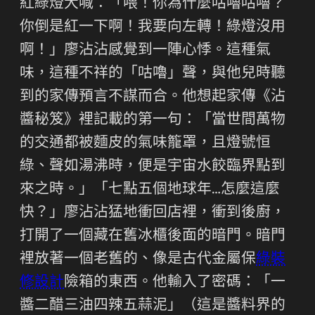
紅綠燈大喊：「喂！你為什麼咕嚕咕嚕？
你倒是紅一下啊！我要向左轉！綠燈沒用
啊！」廖沾沾感覺到一陣心悸。這種氣
味，這種不祥的「咕嚕」聲，與他兒時聽
到的家傳預言不謀而合。他想起家傳《沾
醬秘笈》裡記載的第一句：「當世間萬物
的交通都被麵皮的氣味籠罩，且燈號恒
綠、聲如湯沸時，便是宇宙水餃臨界點到
來之時。」「七點五個地球年…怎麼這麼
快？」廖沾沾猛地衝回店裡，衝到後廚，
打開了一個藏在舊冰櫃後面的暗門。暗門
裡放著一個老舊的、像是古代金屬保
綠裝
修設計
險箱的東西。他輸入了密碼：「一
醬二醋三油四辣五蒜泥」（這是醬料界的