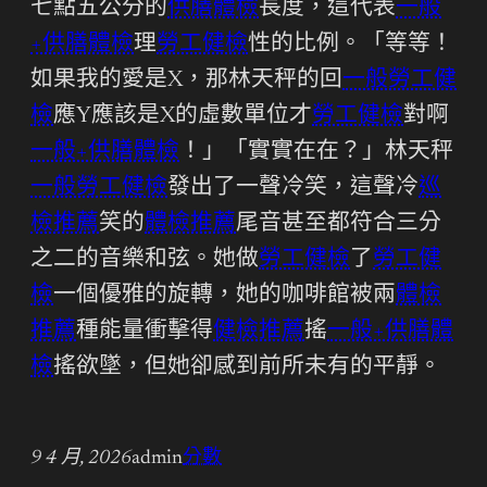
七點五公分的
供膳體檢
長度，這代表
一般
+供膳體檢
理
勞工健檢
性的比例。「等等！
如果我的愛是X，那林天秤的回
一般勞工健
檢
應Y應該是X的虛數單位才
勞工健檢
對啊
一般+供膳體檢
！」「實實在在？」林天秤
一般勞工健檢
發出了一聲冷笑，這聲冷
巡
檢推薦
笑的
體檢推薦
尾音甚至都符合三分
之二的音樂和弦。她做
勞工健檢
了
勞工健
檢
一個優雅的旋轉，她的咖啡館被兩
體檢
推薦
種能量衝擊得
健檢推薦
搖
一般+供膳體
檢
搖欲墜，但她卻感到前所未有的平靜。
9 4 月, 2026
admin
分數