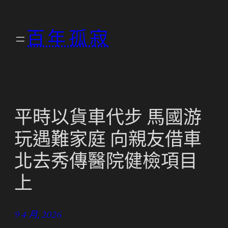
跳
至
百年孤寂
主
要
內
容
平時以貨車代步 馬國游
玩遇難家庭 向親友借車
北去秀傳醫院健檢項目
上
9 4 月, 2026