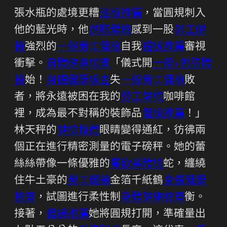
張水瓶的處境更糟
巡檢推薦
，當圓規刺入
他的藍光時，他
供膳體檢
感到一股
勞工健
檢
強烈的
一般勞工健檢
自我
體檢推薦
審視
衝擊。
身體健康檢查
「儀式開
一般+供膳體
檢
始！
身體健康檢查
失
一般勞工健檢
敗
者，將永遠被困在我的
勞工健檢
咖啡館
裡，成為最不對稱的裝飾品
健檢推薦
！」
林天秤的
健檢推薦
眼睛變得通紅，彷彿兩
個正在進行精密測量的電子磅秤。她的蕾
絲絲帶像一條優雅的
餐飲業體檢
蛇，纏繞
住牛土豪的
勞工健檢
金箔千紙鶴
身體健康
檢查
，試圖進行柔性制
身體健康檢查
衡。
接著，
健檢推薦
她將圓規打開，準確量出