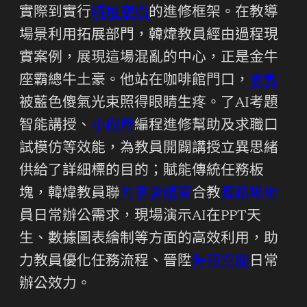
實際到實行
時租空間
的進修框架。在教導
場景利用拓展部門，韓煒教員經由過程現
實案例，展現這場混亂的中心，正是金牛
座霸總牛土豪。他站在咖啡館門口，
家教
被藍色傻氣光束照得眼睛生疼。了AI考題
智能講授、
小樹屋
編程進修幫助及求職口
試模仿等效能，為教員開闢講授立異思緒
供給了詳細標的目的；賦能傳統任務板
塊，韓煒教員聯
共享會議室
合教
舞蹈場地
員日常辦公需求，現場演示AI在PPT天
生、數據圖表繪制等方面的高效利用，助
力教員優化任務流程、晉陞
時租空間
日常
辦公效力。