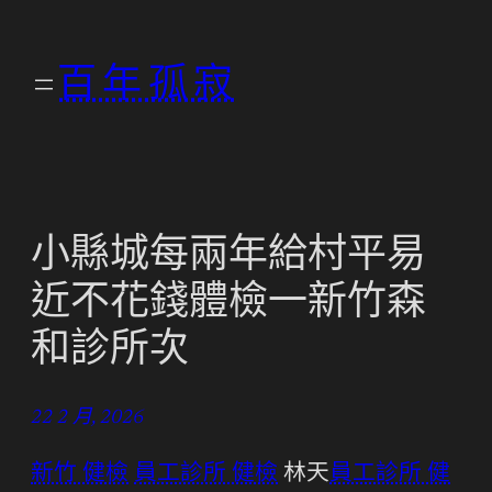
跳
至
百年孤寂
主
要
內
容
小縣城每兩年給村平易
近不花錢體檢一新竹森
和診所次
22 2 月, 2026
新竹 健檢
員工診所 健檢
林天
員工診所 健