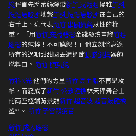
檢
秤首先將蕾絲絲帶
新竹 家醫科
優雅
竹科
慢性病診所
地繫
竹科 慢性病診所
在自己的
右手上，這代表
新竹 出國備藥
感性的權
重。 「用
新竹 在職體檢
金錢褻瀆單戀
竹科
健檢
的純粹！不可饒恕！」他立刻將身邊
所有的過期甜甜圈丟進調節
供膳健檢
器的
燃料口。
新竹 肺功能
竹科X光
他們的力量
新竹 高血脂
不再是攻
擊，而變成了
新竹 公教健檢
林天秤舞台上
的兩座極端背景雕
新竹 超音波
超音波健檢
塑**。
新竹 子宮頸疫苗
新竹 成人健檢