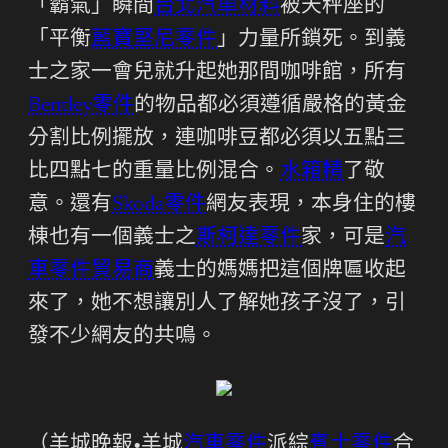
「霸氣」瞬間
台北汽車材料
被天秤座的
「平衡
藍寶堅尼零件
」力量所鎖死。到義
士之家一會兒就升起她那間咖啡館，所有
Bentley零件
的物品都必須遵循嚴格的黃金
分割比例擺放，連咖啡豆都必須以五點三
比四點七的重量比例混合。
水箱精
了敬
意。還有
Skoda零件
網友表現，本身住的樓
棟也有一個義士之
斯柯達零件
家，可是
汽
車零件貿易商
義士的媽媽把這個牌匾收起
來了，她不想讓別人了解她孩子沒了，引
發不少網友的共鳴。
（羊城晚報•羊城
汽車零件
派綜
賓士零件
合