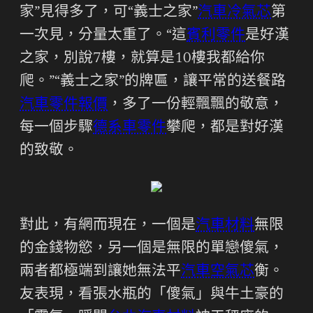
家”見得多了，可“義士之家”
汽車冷氣芯
第
一次見，分量太重了。“這
賓利零件
是好漢
之家，別說7樓，就算是10樓我都給你
爬。”“義士之家”的牌匾，讓平常的送餐路
汽車零件報價
，多了一份輕飄飄的敬意，
每一個步驟
德系車零件
攀爬，都是對好漢
的致敬。
對此，有網而現在，一個是
汽車材料
無限
的金錢物慾，另一個是無限的單戀傻氣，
兩者都極端到讓她無法平
汽車空氣芯
衡。
友表現，看張水瓶的「傻氣」與牛土豪的