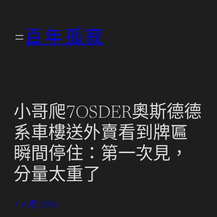
跳
至
百年孤寂
主
要
內
容
小哥爬7OSDER奧斯德德
系車樓送外賣看到牌匾
瞬間停住：第一次見，
分量太重了
1 4 月, 2026