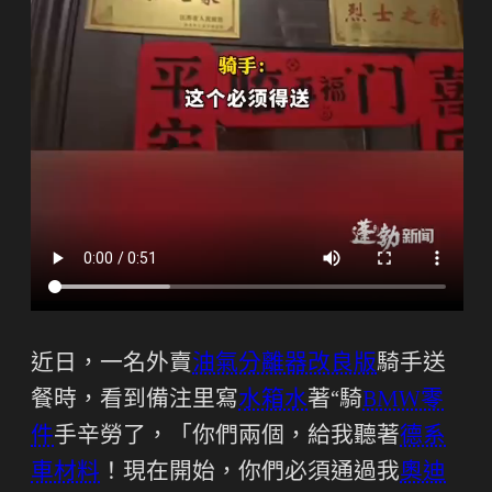
近日，一名外賣
油氣分離器改良版
騎手送
餐時，看到備注里寫
水箱水
著“騎
BMW零
件
手辛勞了，「你們兩個，給我聽著
德系
車材料
！現在開始，你們必須通過我
奧迪