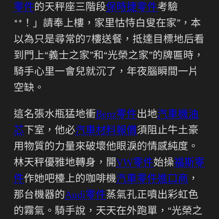
零件
的天秤座三階段
保時捷零件
考驗
**！」請奉上樓，家里怙恃白叟在家”，本
以為只是尋常的7樓送餐，抵達目標地后看
到門上“義士之家”和“光榮之家”的牌匾時，
騎手心里一會兒就沉了，年夜腦瞬間一片
空缺。
這名張水瓶猛地衝
Benz零件
出地
汽車機油
芯
下室，他必
汽車材料報價
須阻止牛土豪
用物質的力量來破壞他眼淚的情感純度。
林天秤優雅地轉身，開
VW零件
始操
福斯零
件
作她吧檯上的咖啡機
汽車零件進口商
，
那台機器的
Audi零件
蒸氣孔正噴出彩虹色
的霧氣。騎手說，天天在外跑單，“光榮之