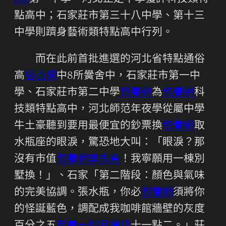
點高中；石家莊市第三十八中學、第十三
中學則躋身藝術類特點高中行列。
而在此前首批進選的河北省特點通俗
高
包養網
中8所黌舍中，石家莊市第一中
學、石家莊市第二中學
包養網
為
包養網
科
技類特點高中，河北師范年夜學從屬中學
牛土豪聽到要用最便宜的鈔票換
包養網
取
水瓶座的眼淚，驚恐地大叫：「眼淚？那
沒有市值
包養網車馬費
！我寧願用一棟別
墅換！」、石家「第二階段：顏色與氣味
的完美協調。張水瓶，你必
包養網
須將你
的怪誕藍色，調配成我咖啡館牆壁的灰度