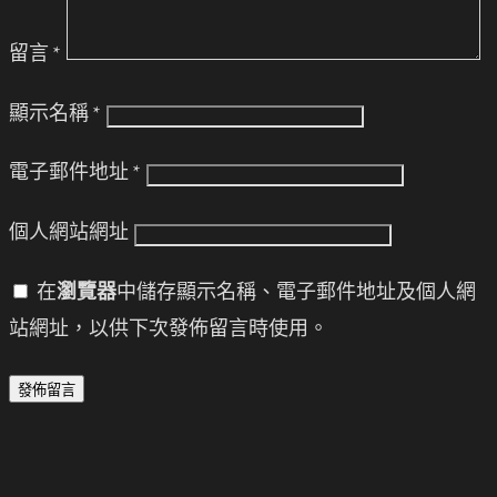
留言
*
顯示名稱
*
電子郵件地址
*
個人網站網址
在
瀏覽器
中儲存顯示名稱、電子郵件地址及個人網
站網址，以供下次發佈留言時使用。