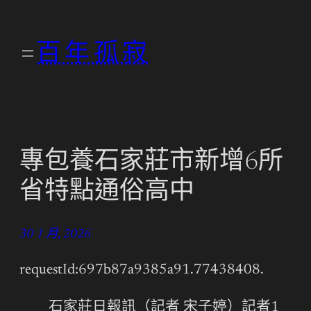
跳
至
百年孤寂
主
要
內
容
專包養石家莊市新增6所
省特點通俗高中
30 1 月, 2026
requestId:697b87a9385a91.77438408.
石家莊日報訊（記者 宋子婷）記者1