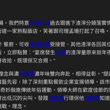
場，我們特意
包養行情
過去跟進下渣滓分類落實
街道一家熱點飯店，笑著跟司理孟珊打起了召喚。
！餐廚、可收
長期包養
受接管、其他渣滓各回其位
，立即點贊：“宴席發生
包養
的渣滓量原來就年
時收拾，既環保又合規。”
理念與濃
包養網
濃年味雙向奔赴、相得益彰。”提
廣藝先容，除了深刻重點餐飲企業宣揚領導，該市
揚奇妙融進傳統年俗運動，領導大師在歡度佳節
發出低沉的尖叫。發踐
包養網
行環保他
包養網
知道
挑戰。理念。