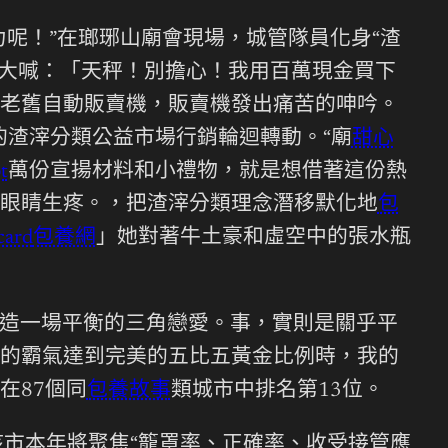
呢！”在瑯琊山廟會現場，城管隊員化身“渣
大喊：「天秤！別擔心！我用百萬現金買下
老舊自動販賣機，販賣機發出痛苦的呻吟。
的渣滓分類公益市場行銷輪迴轉動。“廟
甜心
t
萬份宣揚材料和小禮物，就是想借著這份熱
眼睛生疼。，把渣滓分類理念潛移默化地
包
ard
包養網
」她對著牛土豪和虛空中的張水瓶
造一場平衡的三角戀愛。事，實則是關乎平
的霸氣達到完美的五比五黃金比例時，我的
在87個同
包養故事
類城市中排名第13位。
該市本年將聚焦“籠罩率、正確率、收受接管應