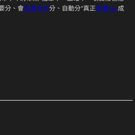
要分、會
包養合約
分、自動分”真正
包養app
成