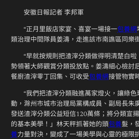
安徽日報記者 李邦軍
“正月里飯店家宴、喜宴一場接一
包養網
類治理中間隊員姜濤，走進該市南譙區同樂
“早就按規則把渣滓分類做得明清楚白啦
勢領著大師觀賞分類投放點。姜濤細心檢討后
餐廚渣滓零丁回集、可收受
包養網
接管物實
“我們把渣滓分類融進萬家燈火，讓綠色
動，滁州市城市治理局黨構成員、副局長朱
發送渣滓分類公益短信120萬條；將分類宣
的基本美學！」林天秤抓著她的頭
包養
髮，
養
力量對決，變成了一場美學與心靈的極限