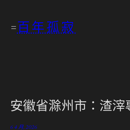
跳
至
百年孤寂
主
要
內
容
安徽省滁州市：渣滓專
6 4 月, 2026