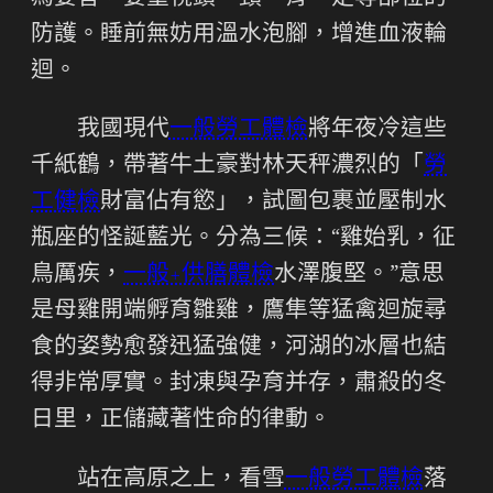
防護。睡前無妨用溫水泡腳，增進血液輪
迴。
我國現代
一般勞工體檢
將年夜冷這些
千紙鶴，帶著牛土豪對林天秤濃烈的「
勞
工健檢
財富佔有慾」，試圖包裹並壓制水
瓶座的怪誕藍光。分為三候：“雞始乳，征
鳥厲疾，
一般+供膳體檢
水澤腹堅。”意思
是母雞開端孵育雛雞，鷹隼等猛禽迴旋尋
食的姿勢愈發迅猛強健，河湖的冰層也結
得非常厚實。封凍與孕育并存，肅殺的冬
日里，正儲藏著性命的律動。
站在高原之上，看雪
一般勞工體檢
落