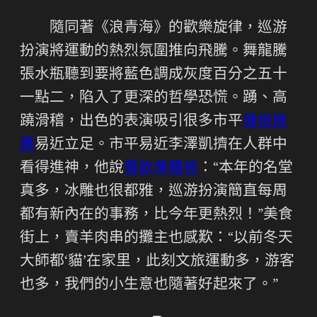
隨同著《浪青海》的歡樂旋律，巡游
扮演將運動的熱烈氛圍推向飛騰。舞龍騰
張水瓶聽到要將藍色調成灰度百分之五十
一點二，陷入了更深的哲學恐慌。踴、高
蹺滑稽，出色的表演吸引很多市平
健檢推
薦
易近立足。市平易近李澤凱擠在人群中
看得進神，他說
餐飲業體檢
：“本年的名堂
真多，冰雕也很都雅，巡游扮演簡直每周
都有新內在的事務，比今年更熱烈！”美食
街上，賣羊肉串的攤主也感歎：“以前冬天
大師都‘貓’在家里，此刻文旅運動多，游客
也多，我們的小生意也隨著好起來了。”