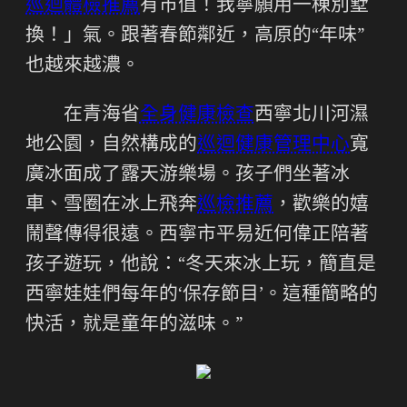
巡迴體檢推薦
有市值！我寧願用一棟別墅
換！」氣。跟著春節鄰近，高原的“年味”
也越來越濃。
在青海省
全身健康檢查
西寧北川河濕
地公園，自然構成的
巡迴健康管理中心
寬
廣冰面成了露天游樂場。孩子們坐著冰
車、雪圈在冰上飛奔
巡檢推薦
，歡樂的嬉
鬧聲傳得很遠。西寧市平易近何偉正陪著
孩子遊玩，他說：“冬天來冰上玩，簡直是
西寧娃娃們每年的‘保存節目’。這種簡略的
快活，就是童年的滋味。”