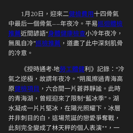
1月20日，迎來二
健檢費用
十四骨氣
中最后一個骨氣——年夜冷。平易
巡迴體檢
推薦
近間諺語“
身體健康檢查
小冷年夜冷，
無風自冷”
巡檢推薦
，道盡了此中深刻肌骨
的冷意。
《授時通考·地
勞工體健
利》記錄：“冷
氣之逆極，故謂年夜冷。”朔風擦過青海高
原
健檢項目
，六合間一片蒼莽靜謐。此時
的青海湖，曾經迎來了限制“藍冰季”。湖
水凝成一片片堅冰，在陽光照耀下，冰層
并非刺目的白，這場荒誕的戀愛爭奪戰，
此刻完全變成了林天秤的個人表演**，一