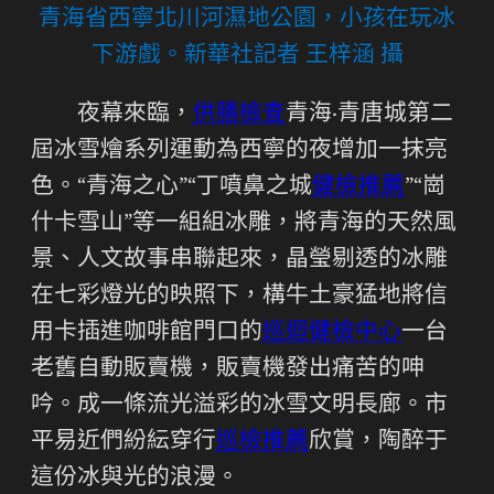
青海省西寧北川河濕地公園，小孩在玩冰
下游戲。新華社記者 王梓涵 攝
夜幕來臨，
供膳檢查
青海·青唐城第二
屆冰雪燴系列運動為西寧的夜增加一抹亮
色。“青海之心”“丁噴鼻之城
健檢推薦
”“崗
什卡雪山”等一組組冰雕，將青海的天然風
景、人文故事串聯起來，晶瑩剔透的冰雕
在七彩燈光的映照下，構牛土豪猛地將信
用卡插進咖啡館門口的
巡迴健檢中心
一台
老舊自動販賣機，販賣機發出痛苦的呻
吟。成一條流光溢彩的冰雪文明長廊。市
平易近們紛紜穿行
巡檢推薦
欣賞，陶醉于
這份冰與光的浪漫。