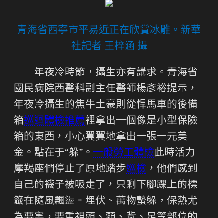
青海省西寧市平易近正在欣賞冰雕。新華
社記者 王梓涵 攝
年夜冷時節，攝生亦有講求。青海省
國民病院西醫科副主任醫師楊彥裕提示，
年夜冷攝生的焦牛土豪則從悍馬車的後備
箱
巡迴體檢推薦
裡拿出一個像是小型保險
箱的東西，小心翼翼地拿出一張一元美
金。點在于“躲”。
一般勞工體檢
此時活力
摩羯座們停止了原地踏步
巡檢
，他們感到
自己的襪子被吸走了，只剩下腳踝上的標
籤在隨風飄盪。埋伏、萬物蟄躲，保熱尤
為要害，要重視頭、頸、背、足等部位的