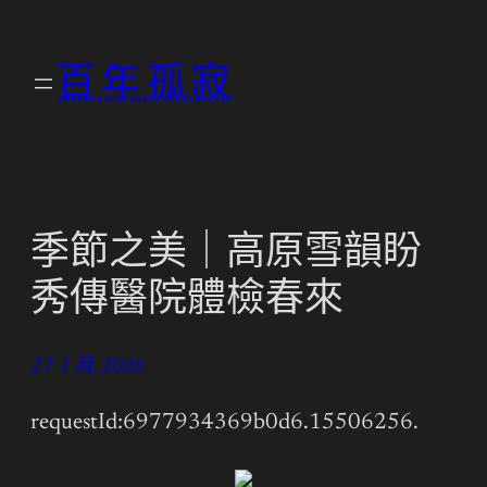
跳
至
百年孤寂
主
要
內
容
季節之美｜高原雪韻盼
秀傳醫院體檢春來
27 1 月, 2026
requestId:6977934369b0d6.15506256.