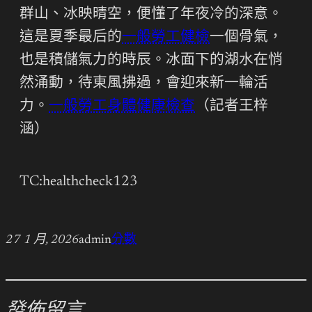
群山、冰映晴空，便懂了年夜冷的深意。
這是夏季最后的
一般勞工健檢
一個骨氣，
也是積儲氣力的時辰。冰面下的湖水在悄
然涌動，待東風拂過，會迎來新一輪活
力。
一般勞工身體健康檢查
（記者王梓
涵）
TC:healthcheck123
27 1 月, 2026
admin
分數
發佈留言