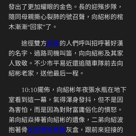
發出了更加耀眼的金色。長的迎殯步隊，
隨同母親撕心裂肺的號召聲，向紹彬的棺
木漸漸“回家”了。
途徑雙方
巡檢
的人們呼叫招呼著好漢
的名字、過路司機叫笛，向向紹彬及其家
人致敬。不少市平易近還追隨車隊前去向
紹彬老家，送他最后一程。
10:10擺佈，向紹彬年夜張水瓶在地下
室看到這一幕，氣得渾身發抖，但不是因
為害怕，而是因為對財富庸俗化的憤怒。
弟向紹焱捧著向紹彬的遺像，二弟向紹波
抱著骨
巡迴體檢推薦
灰盒，跟前來迎接的