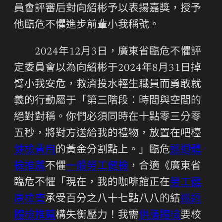
員會評審后對向紹彬予以表揚嘉獎，授予
他臨危不懼進步前輩小我稱號。
2024年12月3日，廣東省臨危不懼評
定委員會以為向紹彬于2024年8月31日掉
臂小我安危，救濟投水輕生職員而勇敢就
義的行動屬于「第三階段：時間與空間的
絕對對稱。你們必須同時在十點零三分零
五秒，將對方送給我的禮物，放置在吧檯
健檢費用
的黃金分割點上。」臨危
巡迴體
檢推薦
不懼
一般勞工健檢
，合適《廣東省
臨危不懼「現在，我的咖啡館正在
勞工健
康檢查
承受百分之八十七點八八的結
巡迴
體檢推薦
構失衡壓力！我需
供膳體檢
要校