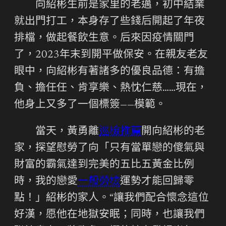
向紹彬生前是家里的老邁，初中結業
就出門打工，本身存了些錢后開起了年夜
排檔，做起餐飲生意。后來因疫情關門
了，2023年末到開平做保安。在親友老友
眼中，向紹彬有著諸多的優良品德：有擔
負、擔任任、肯享樂、熱忱仁慈……現在，
他身上又多了一個標簽——模範。
當天，黃勇離
巡檢推薦
開向紹彬的老
家，探望慰勞了向「只有當單戀的傻氣與
財富的霸氣達到完美的五比五黃金比例
時，我的戀愛
一般勞檢
運勢才能回歸零
點！」紹彬的家人。“讓我們配合懷念這位
好漢，愿他在地獄安眠；同時，也讓我們