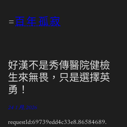
跳
至
百年孤寂
主
要
內
容
好漢不是秀傳醫院健檢
生來無畏，只是選擇英
勇！
24 1 月, 2026
requestId:69739edd4c33e8.86584689.