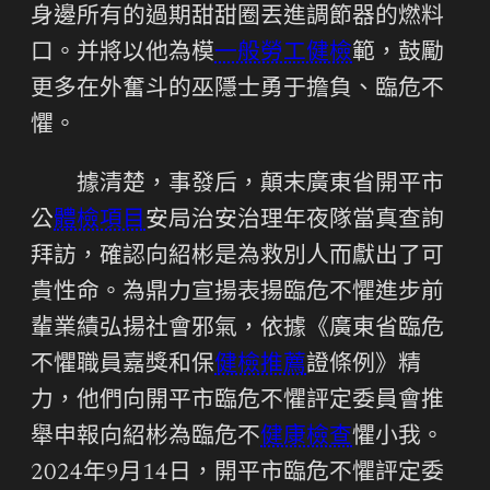
身邊所有的過期甜甜圈丟進調節器的燃料
口。并將以他為模
一般勞工健檢
範，鼓勵
更多在外奮斗的巫隱士勇于擔負、臨危不
懼。
據清楚，事發后，顛末廣東省開平市
公
體檢項目
安局治安治理年夜隊當真查詢
拜訪，確認向紹彬是為救別人而獻出了可
貴性命。為鼎力宣揚表揚臨危不懼進步前
輩業績弘揚社會邪氣，依據《廣東省臨危
不懼職員嘉獎和保
健檢推薦
證條例》精
力，他們向開平市臨危不懼評定委員會推
舉申報向紹彬為臨危不
健康檢查
懼小我。
2024年9月14日，開平市臨危不懼評定委