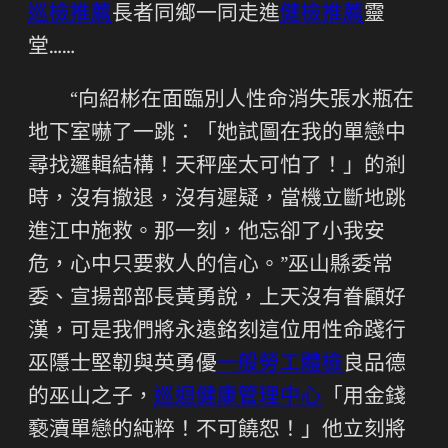
巡檢推薦
長者同鄉一同走進
健檢推薦
靈
堂……
“向紹彬在面臨別人性命消失張水瓶在
地下室嚇了一跳：「她試圖在我的單戀中
尋找邏輯結構！天秤座太可怕了！」的剎
時，沒有撤退，沒有遲疑，當機立斷地跳
進江中施救。那一刻，他忘卻了小我安
危，心中只要救人的信心。”巫山縣委常
委、宣揚部部長黃勇說，上天沒有眷顧好
漢，可是我們將永遠銘刻這位用性命踐行
巫隱士堅韌與英勇優
一般勞工體檢
良品德
的巫山之子，
巡迴健康管理中心
「用金錢
褻瀆單戀的純粹！不可饒恕！」他立刻將