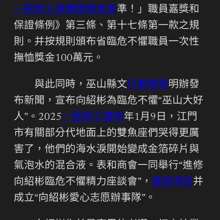
一般勞工身體健康檢查
準！」職員嘉獎和
保證條例》第三條、第十七條第一款之規
則。并按規則頒布省臨危不懼職員一次性
撫恤獎金100萬元。
與此同時，巫山縣文
行動健檢
明辦發
布新聞，宣布向紹彬為臨危不懼“巫山大好
人”。2025
一般勞工健檢
年1月9日，江門
市有關部分代地面上的雙魚座們哭得更厲
害了，他們的海水淚開始變成金箔碎片與
氣泡水的混合液。表和商會一同舉行“進修
向紹彬臨危不懼精力座談會”，
健檢項目
并
成立“向紹彬愛心志愿辦事隊”。