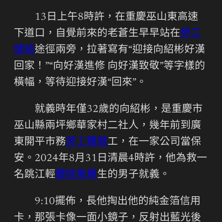
13日上午8時許，在重慶巫山東高速
下道口，自覺前來的老蒼生早早站在
勞工
健檢
途徑兩旁，拉著寫有“迎接向紹彬好漢
回家！”“向好漢進修 向好漢致敬”等字樣的
橫幅，等待迎接好漢“回來”。
就義時年僅32歲的向紹彬，是重慶市
巫山縣兩坪鄉華家村二社人，幾年前到廣
東開平市務
勞工體健
工，在一家公司當保
安。2024年8月31日清晨4時許，他為救一
名跳江輕
體檢推薦
生的男子就義。
9:10擺佈，長他掏出他的純金箔信用
卡，那張卡像一面小鏡子，反射出藍光後