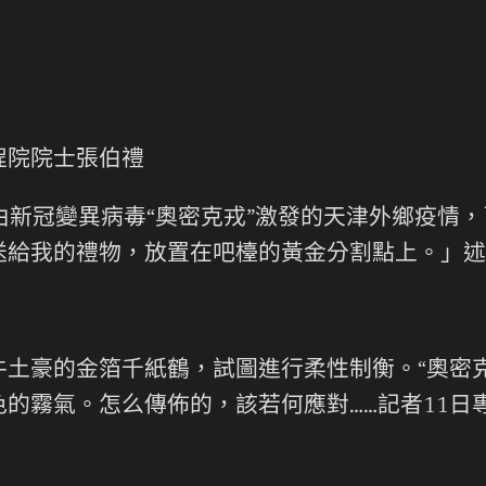
程院院士張伯禮
由新冠變異病毒“奧密克戎”激發的天津外鄉疫情
給我的禮物，放置在吧檯的黃金分割點上。」述
豪的金箔千紙鶴，試圖進行柔性制衡。“奧密克
的霧氣。怎么傳佈的，該若何應對……記者11日