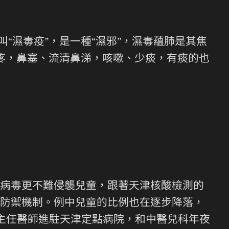
濕毒疫”，是一種“濕邪”，濕毒蘊肺是其焦
咽疼，鼻塞、流清鼻涕，咳嗽、少痰，有痰的也
病毒更不難侵襲兒童，跟著天津核酸檢測的
防禦機制。例中兒童的比例也在逐步降落，
主任醫師進駐天津定點病院，和中醫兒科年夜