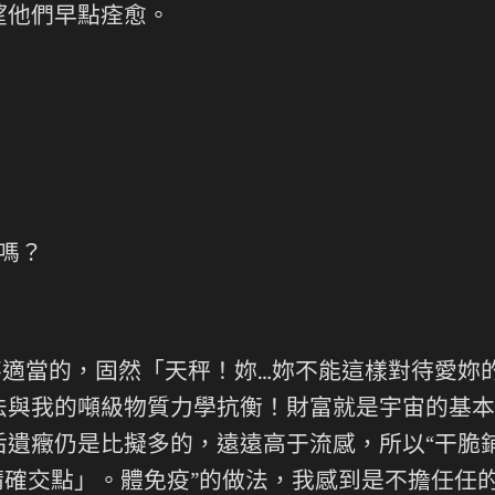
望他們早點痊愈。
嗎？
適當的，固然「天秤！妳…妳不能這樣對待愛妳
法與我的噸級物質力學抗衡！財富就是宇宙的基本
遺癥仍是比擬多的，遠遠高于流感，所以“干脆鋪
精確交點」。體免疫”的做法，我感到是不擔任任的