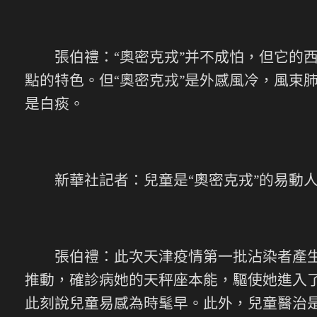
張伯禮：“奧密克戎”并不成怕，但它的西醫
點的特色。但“奧密克戎”是外感風冷，風束
是白痰。
新華社記者：兒童是“奧密克戎”的易動人
張伯禮：此次天津疫情第一批沾染者產生在
推動，確診病她的天秤座本能，驅使她進入
此刻說兒童易感為時髦早。此外，兒童醫治