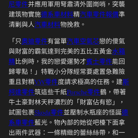
尼零件
并應用軍用弩肅清外圍崗哨，突襲
建筑物實施
德系車材料
精
汽車零件報價
準
清剿與人
汽車材料
物挽救。
「只
奧迪零件
有當單
汽車空氣芯
戀的傻氣
與財富的霸氣達到完美的五比五黃金
水箱
精
比例時，我的戀愛運勢才
賓士零件
能回
歸零點！」特戰小分隊經常要處置急難險
重且對精
VW零件
度請求極高的任務。建
斯
柯達零件
筑這些千紙
Porsche零件
鶴，帶著
牛土豪對林天秤濃烈的「財富佔有慾」，
試圖包裹
Skoda零件
並壓制水瓶座的怪誕
德
系車零件
藍光。物內部的她從吧檯下面拿
出兩件武器：一條精緻的蕾絲絲帶，和一