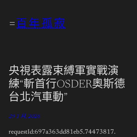
跳
至
百年孤寂
主
要
內
容
央視表露束縛軍實戰演
練“斬首行OSDER奧斯德
台北汽車動”
29 1 月, 2026
requestId:697a363dd81eb5.74473817.