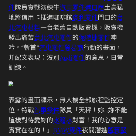
件
隊員實戰演練牛
汽車零件進口商
土豪猛
地將信用卡插進咖啡館
賓利零件
門口的
台
北汽車材料
一台老舊自動販賣機，販賣機
發出痛苦
台北汽車零件
的
保時捷零件
呻
吟。“斬首”
汽車零件貿易商
行動的畫面，
并配文表現：沒別
Audi零件
的意思，日常
訓練。
表露的畫面顯示，無人機全部旅程監控定
位，特戰
汽車零件
隊員「天秤！妳…妳不能
這樣對待愛妳的
水箱水
財富！我的心意是
實實在在的！」
BMW零件
夜間潛進
藍寶堅