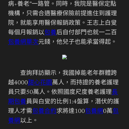
病+養老”一路管。同時，我院是醫保定點
機構，只需合適醫療保險前提進住到護理
院，就能享用醫保報銷政策。王志上白叟
每個月報銷以
包養
后自付部門也就一二百
包養網單次
元錢，他兒子也能承當得起。
查詢拜訪顯示，我國掉能老年群體跨
越4000
甜心花園
萬人，而持證的養老護理
員只要50萬人。依照國度尺度養老護理
長
期包養
員與白叟的比例1:4盤算，潛伏的護
理人才需
包養合約
求將達100
包養網
0萬
包
養網
以上。