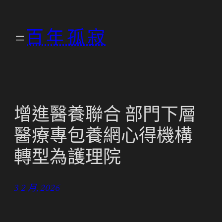
跳
至
百年孤寂
主
要
內
容
增進醫養聯合 部門下層
醫療專包養網心得機構
轉型為護理院
3 2 月, 2026