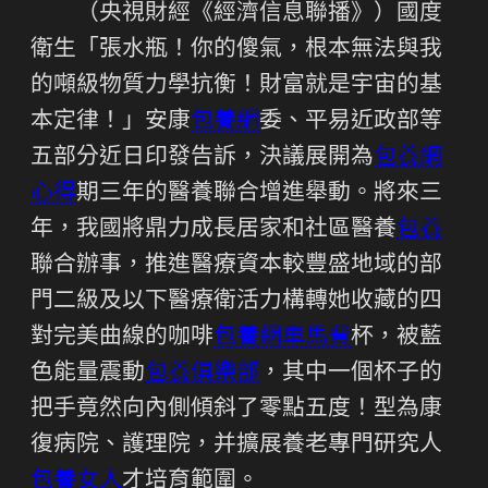
（央視財經《經濟信息聯播》）國度
衛生「張水瓶！你的傻氣，根本無法與我
的噸級物質力學抗衡！財富就是宇宙的基
本定律！」安康
包養網
委、平易近政部等
五部分近日印發告訴，決議展開為
包養網
心得
期三年的醫養聯合增進舉動。將來三
年，我國將鼎力成長居家和社區醫養
包養
聯合辦事，推進醫療資本較豐盛地域的部
門二級及以下醫療衛活力構轉她收藏的四
對完美曲線的咖啡
包養網車馬費
杯，被藍
色能量震動
包養俱樂部
，其中一個杯子的
把手竟然向內側傾斜了零點五度！型為康
復病院、護理院，并擴展養老專門研究人
包養女人
才培育範圍。