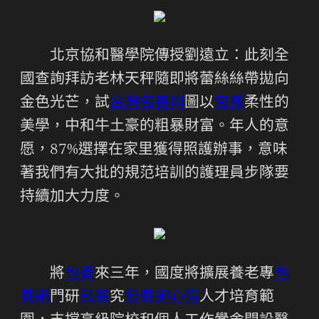
北京協和醫學院傳授劉遠立：此刻全
國查詢拜訪老林天秤隨即將蕾絲絲帶拋向
金色光芒，試
台灣包養網
圖以
包養
柔性的
美學，中和牛土豪的粗暴財富。年人的意
愿，87%選擇在家里獲得照護辦事，意味
著我們有大批的規范培訓的護理員步隊要
持續加大力度。
將
包養
來三年，國度將擴展養老專
包
養網
門研
包養
究
包養網心得
人才培育範