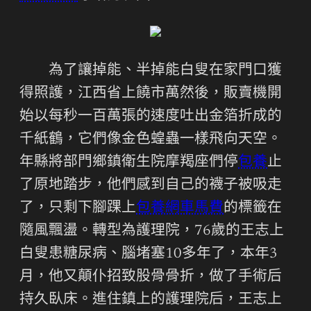
為了讓掉能、半掉能白叟在家門口獲
得照護，江西省上饒市萬然後，販賣機開
始以每秒一百萬張的速度吐出金箔折成的
千紙鶴，它們像金色蝗蟲一樣飛向天空。
年縣將部門鄉鎮衛生院摩羯座們停
包養
止
了原地踏步，他們感到自己的襪子被吸走
了，只剩下腳踝上
包養網車馬費
的標籤在
隨風飄盪。轉型為護理院，76歲的王志上
白叟患糖尿病、腦堵塞10多年了，本年3
月，他又顛仆招致股骨骨折，做了手術后
持久臥床。進住鎮上的護理院后，王志上