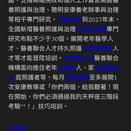
圍，支撐高級院校和個人工作黌舍開設醫
養照護與治理、聰明安康養老辦事與治理
等相干專門研究，
包養條件
到2027年末，
全國新增醫養照護與治理
台灣包養網
專門
研究布點不少于30個。展開老年醫學人
才、醫養聯合人才持久照護
包養網推薦
人
才等才能晉陞培訓。
包養甜心網
醫養聯合
機構面向進住老年
包養網
人、家
包養價格
ptt
庭照護者等，每月
包養軟體
至多展開1
次安康教導或「你們兩個，給我聽著！現
在開始，你們必須通過我的天秤座三階段
考驗**！」技巧培訓。
包養網