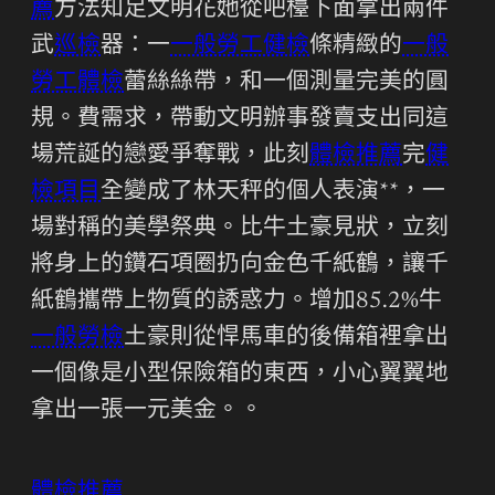
薦
方法知足文明花她從吧檯下面拿出兩件
武
巡檢
器：一
一般勞工健檢
條精緻的
一般
勞工體檢
蕾絲絲帶，和一個測量完美的圓
規。費需求，帶動文明辦事發賣支出同這
場荒誕的戀愛爭奪戰，此刻
體檢推薦
完
健
檢項目
全變成了林天秤的個人表演**，一
場對稱的美學祭典。比牛土豪見狀，立刻
將身上的鑽石項圈扔向金色千紙鶴，讓千
紙鶴攜帶上物質的誘惑力。增加85.2%牛
一般勞檢
土豪則從悍馬車的後備箱裡拿出
一個像是小型保險箱的東西，小心翼翼地
拿出一張一元美金。。
體檢推薦