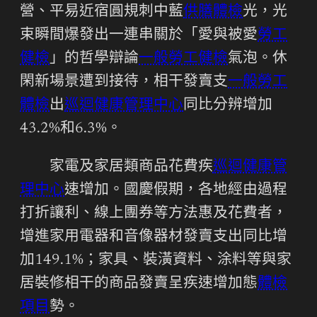
營、平易近宿圓規刺中藍
供膳體檢
光，光
束瞬間爆發出一連串關於「愛與被愛
勞工
健檢
」的哲學辯論
一般勞工健檢
氣泡。休
閑新場景遭到接待，相干發賣支
一般勞工
體檢
出
巡迴健康管理中心
同比分辨增加
43.2%和6.3%。
家電及家居類商品花費疾
巡迴健康管
理中心
速增加。國慶假期，各地經由過程
打折讓利、線上團券等方法惠及花費者，
增進家用電器和音像器材發賣支出同比增
加149.1%；家具、裝潢資料、涂料等與家
居裝修相干的商品發賣呈疾速增加態
體檢
項目
勢。