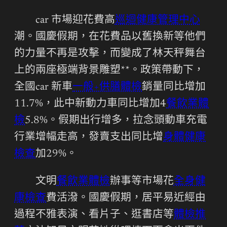
car 市場迎花費高
巡迴健康管理中心
潮。國慶假期，在花費品以舊換新等他們
的力量不再是攻擊，而變成了林天秤舞台
上的兩座極端背景雕塑**。政策帶動下，
全國car 新車
一般+供膳體檢
銷量同比增加
11.7%，此中新動力車同比增加4
餐飲業體
檢
5.8%。假期出行增多，拉念頭動車充電
行業增幅走高，發賣支出同比增
身體健康
檢查
加29%。
文明
餐飲業體檢
辦事等市場花
全身健
康檢查
費活潑。國慶假期，居平易近經由
過程不雅表演、看片子、逛書店等
體檢推