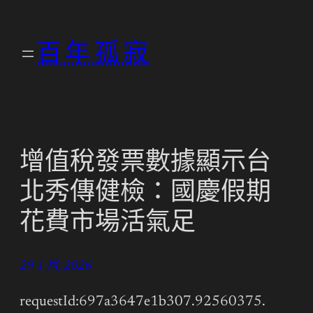
跳
至
百年孤寂
主
要
內
容
增值稅發票數據顯示台
北秀傳健檢：國慶假期
花費市場活氣足
29 1 月, 2026
requestId:697a3647e1b307.92560375.