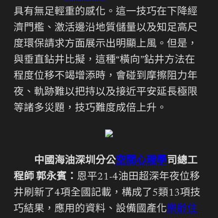
具有無足輕重的感化。這一技巧在下降經
濟門檻、激活邊沿地質儲量以及知足高尺
度環保請求方面展示出明顯上風。但是，
與垂直鉆井比擬，這種“橫向”鉆井方法在
程度位移不竭增添時，會碰到摩擦阻力年
夜、軌跡難以把持以及接近平安延長極限
等諸多災題，技巧難度成倍上升。
中國海油深圳分公
空間心理學
司總工
程師 郭永賓：
恩平21-4油田超深年夜位移
井刷新了4項全國記載，構成了5類13項技
巧結果，應用的資料、設備國產化
樂齡住