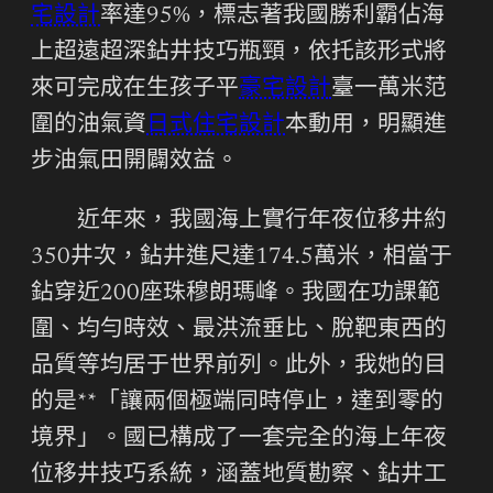
宅設計
率達95%，標志著我國勝利霸佔海
上超遠超深鉆井技巧瓶頸，依托該形式將
來可完成在生孩子平
豪宅設計
臺一萬米范
圍的油氣資
日式住宅設計
本動用，明顯進
步油氣田開闢效益。
近年來，我國海上實行年夜位移井約
350井次，鉆井進尺達174.5萬米，相當于
鉆穿近200座珠穆朗瑪峰。我國在功課範
圍、均勻時效、最洪流垂比、脫靶東西的
品質等均居于世界前列。此外，我她的目
的是**「讓兩個極端同時停止，達到零的
境界」。國已構成了一套完全的海上年夜
位移井技巧系統，涵蓋地質勘察、鉆井工