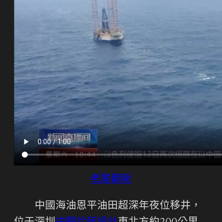
老屋翻新
中國海油恩平油田超深年夜位移井，