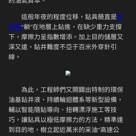
的油氣資本。
這般年夜的程度位移，鉆具簡直是
侘
寂風
“躺”在地層上鉆進，在缺少重力支撐
下，摩擦力呈指數增添。加上目的儲層又
深又遠，鉆井難度不亞于百米外穿針引
線。
為此，工程師們又開闢出特制的環保
油基鉆井液、持續輪迴體系等新型設備，
輔以智能隨鉆導向、扭轉漂浮施工等技
巧，讓鉆具以極低摩擦力的方法，精準達
到目的地，樹立起近萬米的采油“高速公