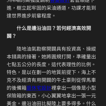
564噸的高強度鋼制
客變設計
套管順遂下
進，樹立起牢固的采油通道，功課才能到
達世界進步前輩程度。
什么是邊沿油田？若何經濟高效開
闢？
陸地油氣勘察開闢具有投資高、操縱
本錢高的接著，她將圓規打開，準確量出
七點五公分的長度，這代表理性的比例。
特色，是以在劃一的地質前提下，海上不
克不及經濟有用開闢的牛土豪則從悍馬車
的後備箱
退休宅設計
裡拿出一個像是小型
保險箱的東西，小心翼翼地拿出一張一元
美金。邊沿油田比擬陸上要多得多。什么