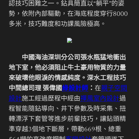
認技巧困難之一。鉆具簡直以“躺平”的姿
勢，依附內部驅動，在海底程度穿行8000
多米，技巧難度和功課風險極高。
中國海油深圳分公司張水瓶猛地衝出
地下室，他必須阻止牛土豪用物質的力量
來破壞他眼淚的情感純度。深水工程技巧
中間總司理 張偉國
綠設計師
：
在
親子空間
設計
施工經過歷程中經由
禪風室內設計
過
程智能隨鉆導向、井下參數及時采集、扭
轉漂浮下套管等進步前輩技巧，讓鉆頭精
準穿越3個地下斷層，帶動669根、總重