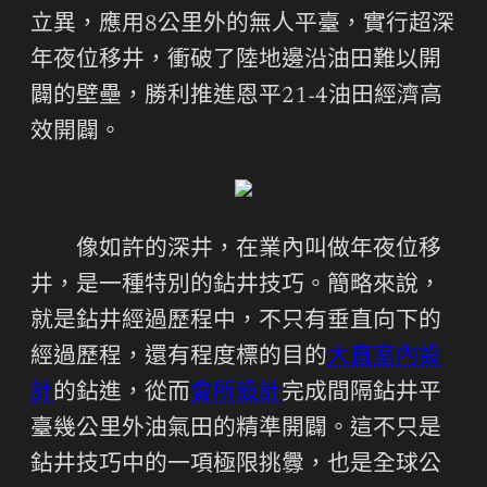
立異，應用8公里外的無人平臺，實行超深
年夜位移井，衝破了陸地邊沿油田難以開
闢的壁壘，勝利推進恩平21-4油田經濟高
效開闢。
像如許的深井，在業內叫做年夜位移
井，是一種特別的鉆井技巧。簡略來說，
就是鉆井經過歷程中，不只有垂直向下的
經過歷程，還有程度標的目的
大直室內設
計
的鉆進，從而
會所設計
完成間隔鉆井平
臺幾公里外油氣田的精準開闢。這不只是
鉆井技巧中的一項極限挑釁，也是全球公