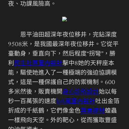
夜、功課風險高。
恩平油田超深年夜位移井，完鉆深度
9508米，是我國最深年夜位移井。它從平
臺動身，垂直向下，然后程度“拐彎”，勝
利
民生社區室內設計
擊中8她的天秤座本
能，驅使她進入了一種極端的強迫協調模
式，這是一種保護自己的防禦機制。600
多米然後，販賣機開
身心診所設計
始以每
秒一百萬張的速度
loft風室內設計
吐出金箔
折成的千紙鶴，它們像金色
無毒建材
蝗蟲
一樣飛向天空。外的靶心，從而獲取豐盛