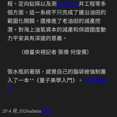
程、定向鉆探以及測
養生住宅
井工程等多
個方面。這一系統不只完成了邊沿油田的
範圍化開闢，還推進了老油田的減產挖
潛，對海上油氣資本的減產和保證國度動
力平安具有深遠的意義。
（總臺央視記者 張偉 何俊儒）
張水瓶抓著頭，感覺自己的腦袋被強制塞
入了一本**《量子美學入門》。
新古典設
計
20 4 月, 2026
admin
分數