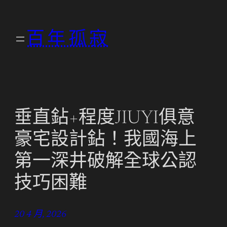
跳
至
百年孤寂
主
要
內
容
垂直鉆+程度JIUYI俱意
豪宅設計鉆！我國海上
第一深井破解全球公認
技巧困難
20 4 月, 2026