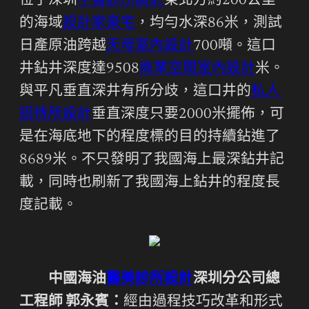
位于深圳
中醫診所設計
東北方約200公里
的海域
設計家豪宅
，均勻水深86米，測試
日產原油跨越
天母室內設計
700噸。這口
井鉆井深度達9508
商業空間室內設計
米。
與平凡垂直深井有所分歧，這口井的
私人
招待所設計
垂直深度只要2000米擺佈，可
是在海底地下的程度標的目的持續鉆進了
8689米。不只發明了我國海上最深鉆井記
載，同時也刷新了我國海上鉆井的程度長
度記載。
中國海油
醫美診所設計
深圳分公司總
工程師 郭永賓：
經由過程技巧改革和形式