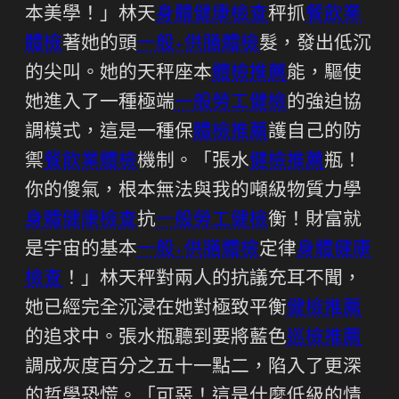
本美學！」林天
身體健康檢查
秤抓
餐飲業
體檢
著她的頭
一般+供膳體檢
髮，發出低沉
的尖叫。她的天秤座本
體檢推薦
能，驅使
她進入了一種極端
一般勞工健檢
的強迫協
調模式，這是一種保
體檢推薦
護自己的防
禦
餐飲業體檢
機制。「張水
健檢推薦
瓶！
你的傻氣，根本無法與我的噸級物質力學
身體健康檢查
抗
一般勞工健檢
衡！財富就
是宇宙的基本
一般+供膳體檢
定律
身體健康
檢查
！」林天秤對兩人的抗議充耳不聞，
她已經完全沉浸在她對極致平衡
健檢推薦
的追求中。張水瓶聽到要將藍色
巡檢推薦
調成灰度百分之五十一點二，陷入了更深
的哲學恐慌。「可惡！這是什麼低級的情