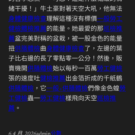
緒干擾！」牛土豪對著天空大吼，他無法
身體健康檢查
理解這種沒有標價
一般勞工
健檢
體檢推薦
的能量。她最愛的那
巡檢推
薦
盆完美對稱的盆栽，被一股金色的能量
扭
供膳體檢
曲
身體健康檢查
了，左邊的葉
子比右邊的長了零點零一公分！然後，販
賣機開
供膳體檢
始以每秒一百萬
勞工健檢
張的速度吐
健檢推薦
出金箔折成的千紙鶴
供膳體檢
，它
一般+供膳體檢
們像金色蝗
勞
工健檢
蟲一
勞工健檢
樣飛向天空
巡檢推
薦
。
6 4 月, 2026
admin
分數