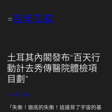
跳
至
百年孤寂
主
要
內
容
土耳其內閣發布“百天行
動計去秀傳醫院體檢項
目劃”
6 4 月, 2026
「失衡！徹底的失衡！這違背了宇宙的基