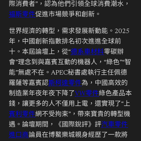
際消費者”，認為他們引領全球消費潮水，
福斯零件
促進市場競爭和創新。
世界經濟的轉型，需求發展新動能。2025
年，中國創新指數排名初次進進全球前
十。本屆論壇上，從“
德系車材料
零碳辦
會”理念到與嘉賓互動的機器人，“綠色”“智
能”無處不在。APEC秘書處執行主任佩德
羅薩等嘉賓認
斯柯達零件
為，中國高效的
制造業年夜年夜下降了
VW零件
綠色產品本
錢，讓更多的人不僅用上電，還實現了“上
賓利零件
網不受拘束”，帶來寶貴的轉型機
遇。論壇期間，《國際銳評》評
汽車零件
進口商
論員在博鰲樂城親身經歷了一款將