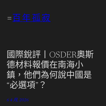
跳
至
百年孤寂
主
要
內
容
國際銳評丨OSDER奧斯
德材料報價在南海小
鎮，他們為何說中國是
“必選項”？
6 4 月, 2026