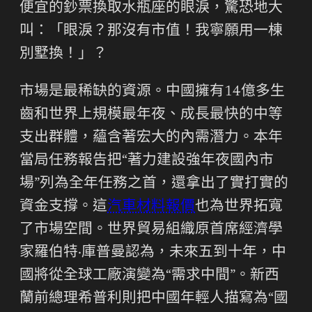
便宜的鈔票換取水瓶座的眼淚，驚恐地大
叫：「眼淚？那沒有市值！我寧願用一棟
別墅換！」？
市場是最稀缺的資源。中國擁有14億多生
齒和世界上規模最年夜、成長最快的中等
支出群體，蘊含著宏大的內需潛力。本年
當局任務報告把“著力建設強年夜國內市
場”列為全年任務之首，還拿出了實打實的
資金支撐。這
汽車材料報價
也為世界拓寬
了市場空間。世界貿易組織原首席經濟學
家羅伯特·庫普曼認為，未來五到十年，中
國將從全球工廠演變為“需求中間”。新西
蘭前總理希普利則把中國年輕人描寫為“國