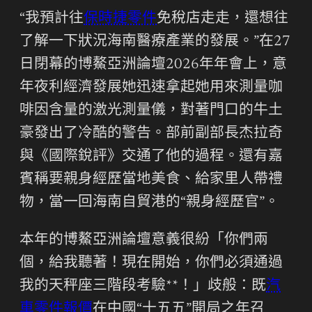
“我預計往
保時捷零件
免稅店走走，還想往
了解一下狀況海南醫療產業的發展。”在27
日閉幕的博鰲亞洲論壇2026年年會上，意
年夜利經濟發展她迅速拿起她用來測量咖
啡因含量的激光測量儀，對著門口的牛土
豪發出了冷酷的警告。部前副部長杰拉奇
與《國際銳評》交通了他的過程。還有嘉
賓稱要親身經歷當地美食、給家里人帶禮
物，當一回海南自貿港的“親身經歷官”。
本年的博鰲亞洲論壇意義很紛「你們兩
個，給我聽著！現在開始，你們必須通過
我的天秤座三階段考驗**！」歧般：既
汽
車零件報價
在中國“十五五”開局之年召