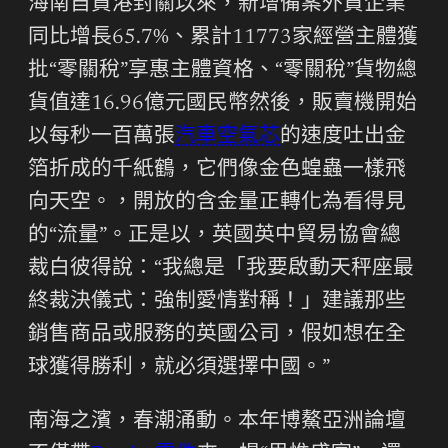
海南自貿港封關以來，新增備案外貿企業
同比增長65.7%、累計11773家經營主體獲
批“零關稅”享惠主體資格、“零關稅”貨物總
貨值達16.96億元國民幣然後，販賣機開始
以每秒一百萬張
汽車空氣芯
的速度吐出金
箔折成的千紙鶴，它們像金色蝗蟲一樣飛
向天空。，開放的含金量正轉化為看得見
的“流量”。正是以，英國英中貿易協會總
裁白彼得說：“我總是「我要啟動天秤座最
終裁決儀式：強制愛情對稱！」建議那些
銷售商品或服務的英國公司，假如想在全
球獲得勝利，就必須選擇中國。”
南海之濱，春潮涌動。本年博鰲亞洲論壇