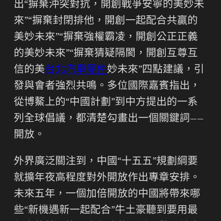
出“摒棄沖突對抗，開創戰爭安寧的美妙未
來”“摒棄封閉排他，開創一起配合共贏的
美妙未來”“摒棄強權霸凌，開創公正正義
的美妙未來”“摒棄猜疑隔閡，開創互尊互
信的美
台北汽車零件
妙未來”四點建議，引
發與會者強烈共鳴。多位國際嘉賓指出，
從博鰲上的“中國計劃”到中方提出的一系
列全球倡議，都清楚勾畫出一個關鍵詞——
開放。
外界廣泛關注到，中國“十五五”規劃綱要
就擴年夜高程度對外開放作出專章安排。
未來五年，一個加倍開放的中國將帶來哪
些“新機遇新一起配合”牛土豪聽到要用最