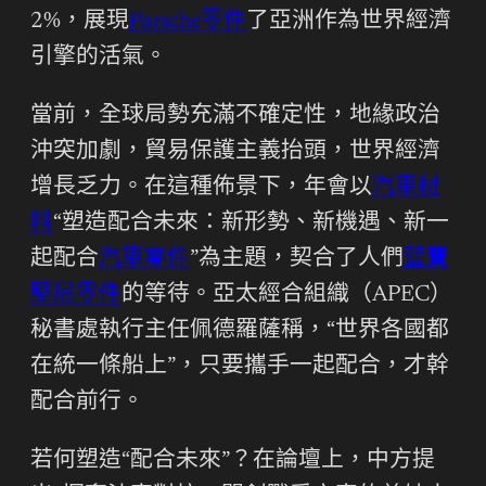
2%，展現
Porsche零件
了亞洲作為世界經濟
引擎的活氣。
當前，全球局勢充滿不確定性，地緣政治
沖突加劇，貿易保護主義抬頭，世界經濟
增長乏力。在這種佈景下，年會以
汽車材
料
“塑造配合未來：新形勢、新機遇、新一
起配合
汽車零件
”為主題，契合了人們
藍寶
堅尼零件
的等待。亞太經合組織（APEC）
秘書處執行主任佩德羅薩稱，“世界各國都
在統一條船上”，只要攜手一起配合，才幹
配合前行。
若何塑造“配合未來”？在論壇上，中方提