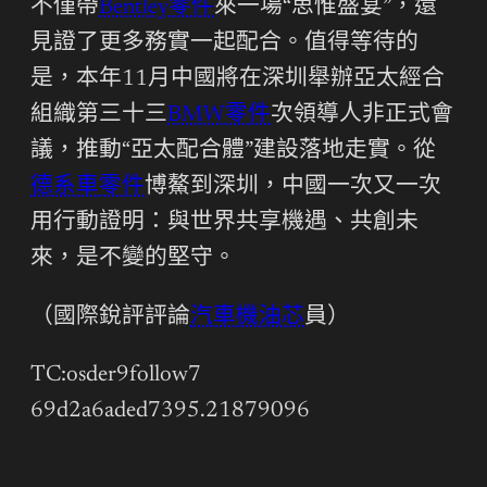
不僅帶
Bentley零件
來一場“思惟盛宴”，還
見證了更多務實一起配合。值得等待的
是，本年11月中國將在深圳舉辦亞太經合
組織第三十三
BMW零件
次領導人非正式會
議，推動“亞太配合體”建設落地走實。從
德系車零件
博鰲到深圳，中國一次又一次
用行動證明：與世界共享機遇、共創未
來，是不變的堅守。
（國際銳評評論
汽車機油芯
員）
TC:osder9follow7
69d2a6aded7395.21879096