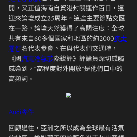
開，又正值海南自貿港封關運作百日，還
迎來論壇成立25周年。這些主要節點交匯
在一路，論壇天然獲得了高關注度：全球
共有來自60多個國家和地區的約2000
賓士
零件
名代表參會。在與代表們交通時，
《國
汽車冷氣芯
際銳評》評論員深切感觸
感染到，“高程度對外開放”是他們口中的
高頻詞。
Audi零件
回顧過往，亞洲之所以成為全球最有活氣