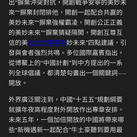
出“摒棄沖突對抗，開創戰爭安寧的美妙未
來”“摒棄封閉排他，開創一起配合共贏的
美妙未來”“摒棄強權霸凌，開創公正正義
的美妙未來”“摒棄猜疑隔閡，開創互尊互
信的美
台北汽車零件
妙未來”四點建議，引
發與會者強烈共鳴。多位國際嘉賓指出，
從博鰲上的“中國計劃”到中方提出的一系
列全球倡議，都清楚勾畫出一個關鍵詞——
開放。
外界廣泛關注到，中國“十五五”規劃綱要
就擴年夜高程度對外開放作出專章安排。
未來五年，一個加倍開放的中國將帶來哪
些“新機遇新一起配合”牛土豪聽到要用最