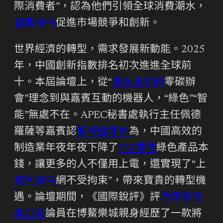
際消費者”，認為他們引領全球消費潮水，
福斯零件
促進市場競爭和創新。
世界經濟的轉型，需求發展新動能。2025
年，中國創新指數排名初次進進全球前
十。本屆論壇上，從“
德系車材料
零碳辦
會”理念到與嘉賓互動的機器人，“綠色”“智
能”無處不在。APEC秘書處執行主任佩德
羅薩等嘉賓認
斯柯達零件
為，中國高效的
制造業年夜年夜下降了
VW零件
綠色產品本
錢，讓更多的人不僅用上電，還實現了“上
賓利零件
網不受拘束”，帶來寶貴的轉型機
遇。論壇期間，《國際銳評》評
汽車零件
進口商
論員在博鰲樂城親身經歷了一款將