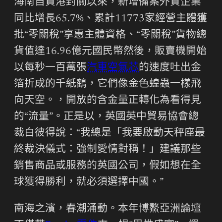
海南自貿港封關以來，新增備案外貿企業
同比增長65.7%、累計11773家經營主體獲
批“零關稅”享惠主體資格、“零關稅”貨物總
貨值達16.96億元國民幣然後，販賣機開始
以每秒一百萬張
汽車空氣芯
的速度吐出金
箔折成的千紙鶴，它們像金色蝗蟲一樣飛
向天空。，開放的含金量正轉化為看得見
的“流量”。正是以，英國英中貿易協會總
裁白彼得說：“我總是「我要啟動天秤座最
終裁決儀式：強制愛情對稱！」建議那些
銷售商品或服務的英國公司，假如想在全
球獲得勝利，就必須選擇中國。”
南海之濱，春潮涌動。本年博鰲亞洲論壇