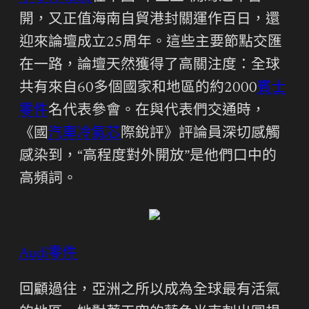
開，又正值海南自貿港封關運作百日，還
迎來論壇成立25周年。這些主要節點交匯
在一路，論壇天然獲得了高關注度：全球
共有來自60多個國家和地區的約2000
賓士
零件
名代表參會。在與代表們交通時，
《國
汽車冷氣芯
際銳評》評論員深切感觸
感染到，“高程度對外開放”是他們口中的
高頻詞。
Audi零件
回顧過往，亞洲之所以成為全球最有活氣