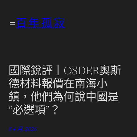
跳
至
百年孤寂
主
要
內
容
國際銳評丨OSDER奧斯
德材料報價在南海小
鎮，他們為何說中國是
“必選項”？
8 4 月, 2026