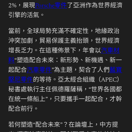
2%，展現
Porsche零件
了亞洲作為世界經濟
引擎的活氣。
當前，全球局勢充滿不確定性，地緣政治
沖突加劇，貿易保護主義抬頭，世界經濟
增長乏力。在這種佈景下，年會以
汽車材
料
“塑造配合未來：新形勢、新機遇、新一
起配合
汽車零件
”為主題，契合了人們
藍寶
堅尼零件
的等待。亞太經合組織（APEC）
秘書處執行主任佩德羅薩稱，“世界各國都
在統一條船上”，只要攜手一起配合，才幹
配合前行。
若何塑造“配合未來”？在論壇上，中方提