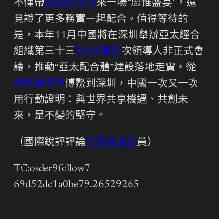
不僅帶
Bentley零件
來一場“思惟盛宴”，還
見證了更多務實一起配合。值得等待的
是，本年11月中國將在深圳舉辦亞太經合
組織第三十三
BMW零件
次領導人非正式會
議，推動“亞太配合體”建設落地走實。從
德系車零件
博鰲到深圳，中國一次又一次
用行動證明：與世界共享機遇、共創未
來，是不變的堅守。
（國際銳評評論
汽車機油芯
員）
TC:osder9follow7
69d52dc1a0be79.26529265