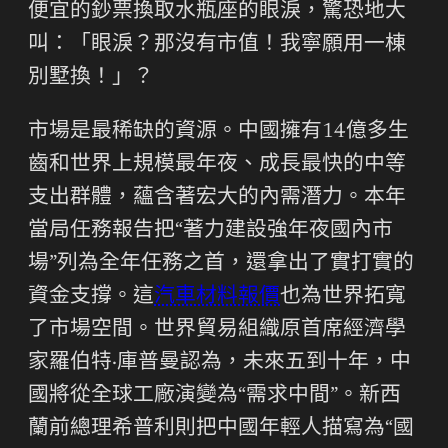
便宜的鈔票換取水瓶座的眼淚，驚恐地大
叫：「眼淚？那沒有市值！我寧願用一棟
別墅換！」？
市場是最稀缺的資源。中國擁有14億多生
齒和世界上規模最年夜、成長最快的中等
支出群體，蘊含著宏大的內需潛力。本年
當局任務報告把“著力建設強年夜國內市
場”列為全年任務之首，還拿出了實打實的
資金支撐。這
汽車材料報價
也為世界拓寬
了市場空間。世界貿易組織原首席經濟學
家羅伯特·庫普曼認為，未來五到十年，中
國將從全球工廠演變為“需求中間”。新西
蘭前總理希普利則把中國年輕人描寫為“國