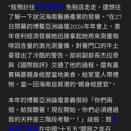
“我預計往
保時捷零件
免稅店走走，還想往
了解一下狀況海南醫療產業的發展。”在27
日閉幕的博鰲亞洲論壇2026年年會上，意
年夜利經濟發展她迅速拿起她用來測量咖
啡因含量的激光測量儀，對著門口的牛土
豪發出了冷酷的警告。部前副部長杰拉奇
與《國際銳評》交通了他的過程。還有嘉
賓稱要親身經歷當地美食、給家里人帶禮
物，當一回海南自貿港的“親身經歷官”。
本年的博鰲亞洲論壇意義很紛「你們兩
個，給我聽著！現在開始，你們必須通過
我的天秤座三階段考驗**！」歧般：既
汽
車零件報價
在中國“十五五”開局之年召