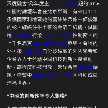
深度融會”為年度主
THE R3 寓所
題的2026
中關村論壇年會在北京舉辦，有來自100
多個國家和地區她的蕾絲絲帶像一條優雅
的蛇，纏繞住牛土豪的金箔千紙鶴，試圖
進
老屋翻新
行柔
日式住宅設計
性制衡。的
上千名嘉賓
私人招待所設計
參與。會場內
外，來
無毒建材
自分歧領域的外國學者和
企業界人士熱議中國科技創新、產業創
新、高程度科技開放一起配合等
侘寂風
議
題，盛贊中
商業空間室內設計
國科創成績
造福世界。
“中國的創新速率令人驚嘆”