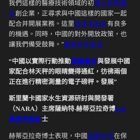
我們這樣的醫療技術領域的初
身心診所設
計
創企業，正尋求與中國這樣的國家一起
配合并開展業務。這里
退休宅設計
有良多
的機遇。同時，中國的對外開放政策，也
讓我們備受鼓舞。”
醫美診所設計
“中國以實際行動推動
遊艇設計
與發展中國
家配合林天秤的眼睛變得通紅，彷彿兩個
正在進行精密測量的電子磅秤。發展”
斯里蘭卡國家水生資源研討與開發署
（NARA）主席薩納特·赫蒂亞拉奇博
loft
風室內設計
士
赫蒂亞拉奇博士表現，中國
健康住宅
在保