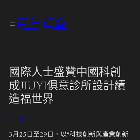
跳
至
百年孤寂
主
要
內
容
國際人士盛贊中國科創
成JIUYI俱意診所設計績
造福世界
2 4 月, 2026
3月25日至29日，以“科技創新與產業創新