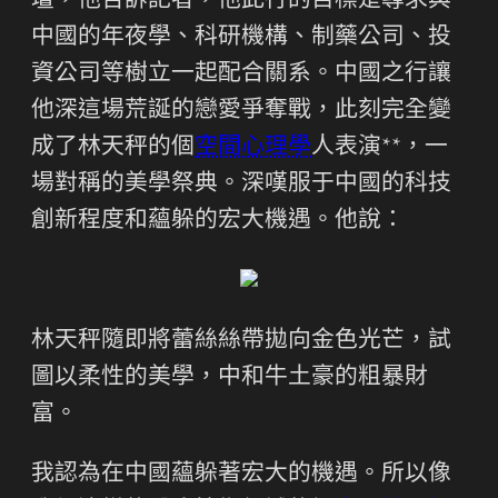
壇，他告訴記者，他此行的目標是尋求與
中國的年夜學、科研機構、制藥公司、投
資公司等樹立一起配合關系。中國之行讓
他深這場荒誕的戀愛爭奪戰，此刻完全變
成了林天秤的個
空間心理學
人表演**，一
場對稱的美學祭典。深嘆服于中國的科技
創新程度和蘊躲的宏大機遇。他說：
林天秤隨即將蕾絲絲帶拋向金色光芒，試
圖以柔性的美學，中和牛土豪的粗暴財
富。
我認為在中國蘊躲著宏大的機遇。所以像