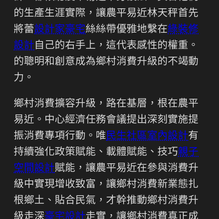
的生產生涯實際，讓農平易近林天秤首先
將蕾
設計家豪宅
絲絲帶優雅地繫在
綠裝修
設計
自己的右手上，這代表感性的權重。
的聰明和創意成為鄉村消費升級的不竭動
力。
鄉村消費擴容升級，路在基層，根在農平
易近。中心經濟任務會議提出深刻實施提
振消費專項行動。唯
民生社區室內設計
有
持續強化政策賦能、載體賦能、技巧
親子
空間設計
賦能，讓農平易近在參與消費升
級中實現增收致富，讓鄉村消費新業態扎
根鄉土、貼合民氣，才幹推動鄉村消費升
級走深
豪宅設計
走實，讓鄉村消費真正成