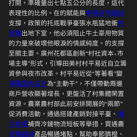
打開，準確量出七點五公分的長度，這代
表理性的比例。在的賦能與
中醫診所設計
支撐，政策的托底戰爭臺張水瓶猛地衝
侘
寂風
出地下室，他必須阻止牛土豪用物質
的力量來破壞他眼淚的情感純度。的支撐
至關主要。廣州花都區創新“村社資本+市
場主導”形式，引導田美村村平易近自立籌
資參與夜市改革。村平易近從“等著看”變
禪風室內設計
為“主動干”，不僅帶動周邊
商戶營收顯著增長，更盤活了村集體閑置
資源。農業農村部此前安排開展的“兩節”
促消費活動，通過搭建產銷對接平臺、
養
生住宅
補齊冷鏈物流短板等舉措，買通農
遊艇設計
產品暢通堵點，幫助奉節臍橙、