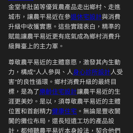
金堂羊肚菌等優質農產品走出鄉村、走進
城市，讓農平易近在參
退休宅設計
與消費
升級中收獲實惠。這些實踐表白，精準的
賦能讓農平易近更有底氣成為鄉村消費升
級舞臺上的主力軍。
尊敬農平易近的主體意愿，激發其內生動
力，構成“人人參與、人
身心診所設計
人受
害”的良性循環。鄉村消費升級的最終目
標，是為了
樂齡住宅設計
讓農平易近的生
涯更美妙。是以，須尊敬農平易近的主體
位置和首創精力
健康住宅
。無論是豐收闤
闠的攤位布局，還長短遺工坊的產品設
計，都傾聽農平易近本身設法，契合他們