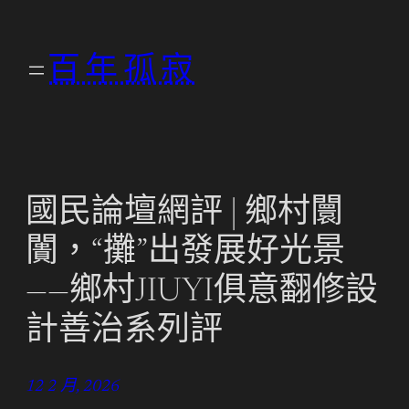
跳
至
百年孤寂
主
要
內
容
國民論壇網評 | 鄉村闤
闠，“攤”出發展好光景
——鄉村JIUYI俱意翻修設
計善治系列評
12 2 月, 2026