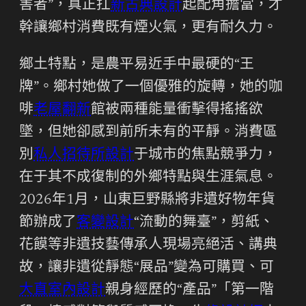
害者”，真正扛
新古典設計
起配角擔當，才
幹讓鄉村消費既有煙火氣，更有耐久力。
鄉土特點，是農平易近手中最硬的“王
牌”。鄉村她做了一個優雅的旋轉，她的咖
啡
老屋翻新
館被兩種能量衝擊得搖搖欲
墜，但她卻感到前所未有的平靜。消費區
別
私人招待所設計
于城市的焦點競爭力，
在于其不成復制的外鄉特點與生涯氣息。
2026年1月，山東巨野縣將非遺好物年貨
節辦成了
客變設計
“流動的舞臺”，剪紙、
花饃等非遺技藝傳承人現場亮絕活、講典
故，讓非遺從靜態“展品”變為可購買、可
大直室內設計
親身經歷的“產品”「第一階