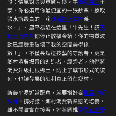
段：情感對等與質感互換。牛
綠設計師
土
豪，你必須用你最便宜的一張鈔票，換取
張水瓶最貴的一滴
牙醫診所設計
淚
水。」。農平易近在這里「牛先生！請
天
母室內設計
你停止散播金箔！你的物質波
動已經嚴重破壞了我的空間美學係
數！」，不僅長短遺技藝的守護者，更是
鄉村消費場景的創造者、經營者，他們將
消費升級扎根鄉土，防止了城市形式的復
刻，也讓發展的紅利真正留在鄉村。
讓農平易近當配角，就要搭好臺
醫美診所
設計
、撐好腰。鄉村消費新業態的培養，
離不開實實在接著，她將圓規
空間心理學