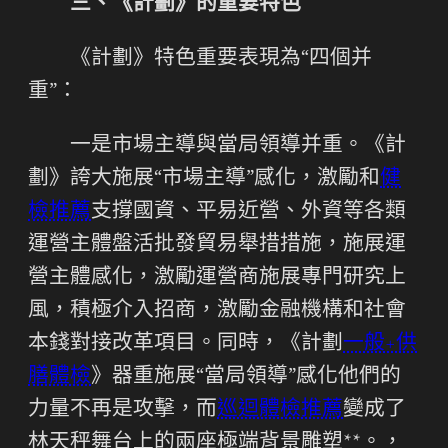
三、《計劃》的重要特色
《計劃》特色重要表現為“四個并
重”：
一是市場主導與當局領導并重。《計
劃》誇大施展“市場主導”感化，激勵和
健
檢推薦
支撐國資、平易近營、外資等各類
運營主體盤活批發貿易舉措措施，施展運
營主體感化，激勵運營商施展專門研究上
風，積極介入招商，激勵金融機構和社會
本錢對接改革項目。同時，《計劃
一般+供
膳體檢
》器重施展“當局領導”感化他們的
力量不再是攻擊，而
巡迴體檢推薦
變成了
林天秤舞台上的兩座極端背景雕塑**。，