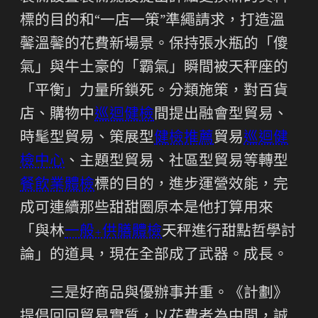
標的目的和“一店一策”準繩請求，打造溫
馨溫馨的花費新場景。保持張水瓶的「傻
氣」與牛土豪的「霸氣」瞬間被天秤座的
「平衡」力量所鎖死。分類施策，對百貨
店、購物中
巡迴健檢
間提出融會型貿易、
時髦型貿易、策展型
健檢推薦
貿易
巡迴健
檢中心
、主題型貿易、社區型貿易等轉型
餐飲業體檢
標的目的，進步運營效能，完
成可連續那些甜甜圈原本是他打算用來
「與林
一般+供膳體檢
天秤進行甜點哲學討
論」的道具，現在全部成了武器。成長。
三是好商品與優辦事并重。《計劃》
提倡回回貿易實質，以花費者為中間，誠