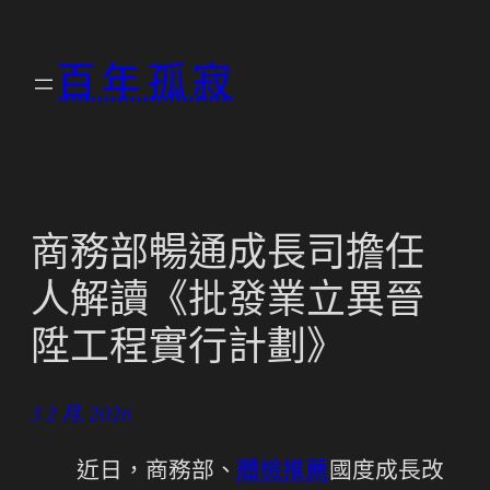
跳
至
百年孤寂
主
要
內
容
商務部暢通成長司擔任
人解讀《批發業立異晉
陞工程實行計劃》
3 2 月, 2026
近日，商務部、
體檢推薦
國度成長改