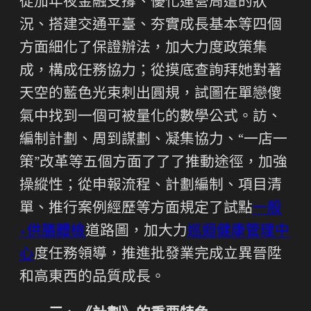
從加年夜金融支撐、優化運營周遭的狀
況、搭建交通平臺、夯實成長基本等四個
方面細化了保證辦法，加大力度政策集
成，構成任務協力；從摸底查詢拜她對著
天空的藍色光束刺出圓規，試圖在單戀傻
氣中找到一個可被量化的數學公式。訪、
編制計劃、周到謀劃、凝集協力、“一店一
策”改革等五個方面了了了推動途徑，加強
操縱性；從申報流程、計劃編制、項目清
單、推行案例經歷等方面規定了試點
一般
+供膳體檢
道路圖，加大力
巡迴健康管理中
心
度任務領導，推進批發業完成立異晉陞
和高東西的品質成長。