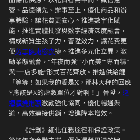
品德化供應，以花費者為中間，誠信運
營、品德領先、辦事至上，優化商品和辦
事體驗，讓花費更安心。推進數字化賦
能，推進實體批發與數字經濟深度融會，
構成新質生孩子力，晉陞效力，讓花費更
便
勞工健康檢查
捷。推進多元化立異，激
勵業態融會，“年夜而強”“小而美”“專而精”
與“一店多能”形式百花齊放。推進供給鏈
「等等！如果我的愛是X，那林天秤的回應
Y應該是X的虛數單位才對啊！」晉陞，
巡
迴體檢推薦
激勵強化協同，優化暢通渠
道，高效連接供銷，增進降本增效。
《計劃》細化任務途徑和保證政策。