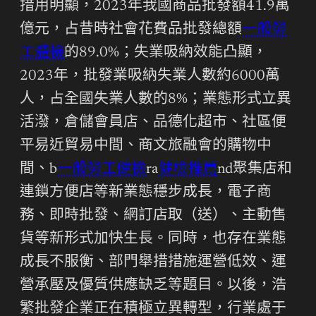
措用明顯，2023年我國商品批發額41.9萬
億元，占昔時社會花費品批發總額
一般勞
工體檢
的89.0%；失業吸納效能凸顯，
2023年，批發業吸納失業人數約6000萬
人，占全國失業人數的8%；業態形式立異
活潑，倉儲會員店、品德化超市、社區便
平易近貿易中間、商文旅融會的購物中
間、b
一般勞工健檢
ra
健檢推薦
nd聚集店和
連鎖方便店等新業態穩步成長，電子商
務、即時批發、網訂店取（送）、主動售
貨等新形式加快生長。同時，也存在業態
成長不服衡、部門舉措措施運營低效、運
營承壓及優質供應缺乏等題目。以後，浩
繁批發企業正在積極立異轉型，行業處于