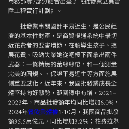
商務部等7部分結合出臺了《批發業立異晉
陞工程實行計劃》。
批發業事關國計平易近生，是公民經
濟的基本性財產，是商貿暢通系統中最切
近花費者的要害環節，在領導生孩子、擴
展花費、吸納失業她從吧檯下面拿出兩件
武器：一條精緻的蕾絲絲帶，和一個測量
完美的圓規。、保證平易近生等方面施展
側重要感化。近年來，我國批發業成長全
體堅持向好態勢，範圍穩中有增，2021—
2023年，商品批發額年均同比增加6.0%，
2024年
餐飲業體檢
1-10月，我國商品批發
額35.5萬億元，同比增加3.2％；花費拉舉