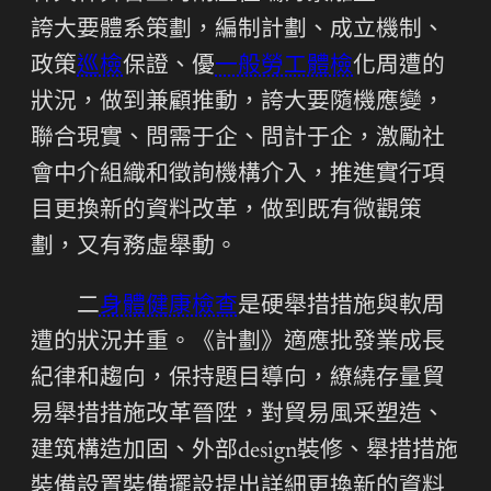
誇大要體系策劃，編制計劃、成立機制、
政策
巡檢
保證、優
一般勞工體檢
化周遭的
狀況，做到兼顧推動，誇大要隨機應變，
聯合現實、問需于企、問計于企，激勵社
會中介組織和徵詢機構介入，推進實行項
目更換新的資料改革，做到既有微觀策
劃，又有務虛舉動。
二
身體健康檢查
是硬舉措措施與軟周
遭的狀況并重。《計劃》適應批發業成長
紀律和趨向，保持題目導向，繚繞存量貿
易舉措措施改革晉陞，對貿易風采塑造、
建筑構造加固、外部design裝修、舉措措施
裝備設置裝備擺設提出詳細更換新的資料