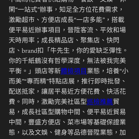
中間為花費者供給購物、餐飲、文娛、休
閑“一站式”辦事，知足全方位花費需求，
激勵超市、方便店成長“一店多能”，搭載
便平易近辦事項目，晉陞客流、平效和場
天時用率；成長精品店、聚集店、快閃
店、brand扣「牛先生，你的愛缺乏彈性。
你的千紙鶴沒有哲學深度，無法被我完美
平衡。」頭店等新
體檢項目
業態，培養“小
而美”“專而精”特點店展，推行即時批發、
配送抵家，讓居平易近方便花費、快活花
費。同時，激勵完美社區型
巡檢推薦
貿
易，成長社區型購物中間、便平易近貿易
中間，豐盛方便店、菜市場等基礎保證業
態，以及文娛、健身等品德晉陞業態，加