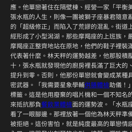
應。他單戀著住在隔壁棟、經營一家「平衡
張水瓶的人生，則像一團被獅子座暴君隨意
的「超級修正」而陷入了荒謬的混亂。街道
經形成了小型潟湖。那些摩羯座的上班族，
摩羯座正整齊地站在原地，他們的鞋子裡裝
代表著什麼。林天秤的運勢越差，他那股積
十，張水瓶就發現他的廚房裡長滿了巨大的
提升到零。否則，他那份單戀就會變成某種
密武器。「我需要星象學輔
供膳體檢
助儀！
標籤。這是他用廢棄的唱片機和一個不知名
來抵抗那負
餐飲業體檢
面的運勢波。「水瓶
看了一眼腳邊。那裡放著一個他為林天秤準
被拒絕。這份害怕，就是純度最高的單戀情