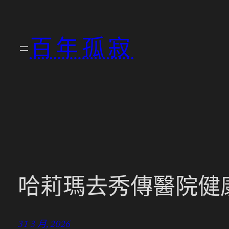
跳
至
百年孤寂
主
要
內
容
哈莉瑪去秀傳醫院健
31 3 月, 2026