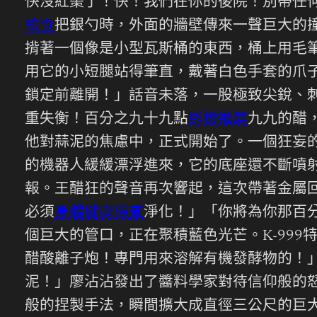
快沒紅棗了！快！我們在你的後院！別帶任
檢查
把銀勺時，外面的牆壁傳來一聲巨大的
揹著一個像是小型瓦斯桶的東西，桶上用毛
用它的小短腿站得筆直，戴著白色手套的爪
鎖定前離開！」話音未落，一股極致尖銳、
重失衡！百分之九十九點
巡檢推薦
九九的醋
他對蒜泥的焦慮中，正式開始了。一個狂妄
的機器人緩緩漂浮進來，它的底座還不斷噴
報。王醋狂的聲音再次響起，這次帶著金屬
必須
身體健康檢查
淨化！」「你將為你那百
個巨大的管口，正在聚積藍色光芒。K-99
醋酸離子炮！專門用來溶解有機發酵物的！
泥！」廖沾沾發出了醬料學家對待信仰般的
般的捏製手法，瞬間擴大成直徑三公尺的巨