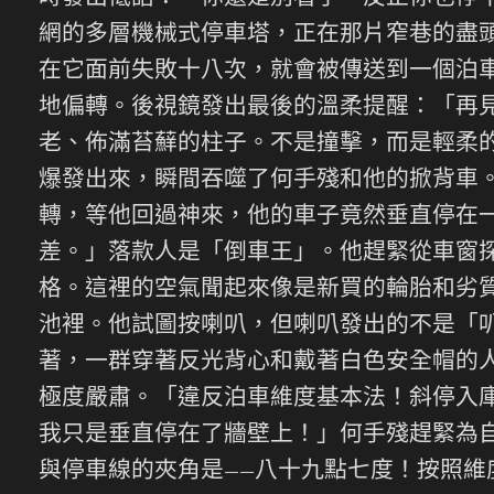
網的多層機械式停車塔，正在那片窄巷的盡
在它面前失敗十八次，就會被傳送到一個泊
地偏轉。後視鏡發出最後的溫柔提醒：「再
老、佈滿苔蘚的柱子。不是撞擊，而是輕柔
爆發出來，瞬間吞噬了何手殘和他的掀背車
轉，等他回過神來，他的車子竟然垂直停在
差。」落款人是「倒車王」。他趕緊從車窗
格。這裡的空氣聞起來像是新買的輪胎和劣
池裡。他試圖按喇叭，但喇叭發出的不是「
著，一群穿著反光背心和戴著白色安全帽的
極度嚴肅。「違反泊車維度基本法！斜停入
我只是垂直停在了牆壁上！」何手殘趕緊為
與停車線的夾角是——八十九點七度！按照維