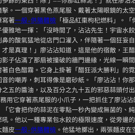
何多餘的東西！除了——你那缸蒜泥！」就在廖沾
撞擊。一個穿著黑色燕尾服、戴著太陽眼鏡的太空
筆寫著
一般+供膳體檢
「極品紅棗枸杞燃料」。「你
子優雅地一揮：「沒時間了，沾沾先生！宇宙水餃
刺鼻的酸氣猛地從店門口灌入，伴隨著一個狂妄自
，才是真理！」廖沾沾知道，這是他的宿敵，王醋
的影子佔滿了那扇被撞破的牆門邊緣，光線一瞬間
射著白色醋霧。它身上掛著「醋狂派大勝利」的霓
回音的嘲弄，刺耳得像是磨砂紙。「廖沾沾！你那
分之五的醬油，以及百分之九十五的邪惡蒜頭付出
9特務用它穿著燕尾服的小爪子，一把抓住了廖沾
」「它會把你的蒜泥在零點一秒內變成無菌的、純
怒吼。他以一種專業包水餃的極限速度，從旁邊的
大麵皮
一般+供膳體檢
。他猛地擲出，兩張麵皮在