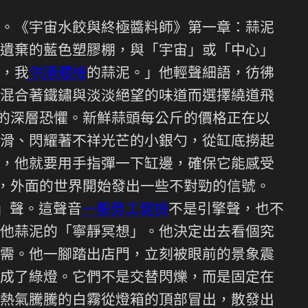
。《宇宙水餃與終極醬料師》第一章：蒜泥
遺棄的藍色塑膠棚，與「宇宙」或「中心」
，我
供膳體檢
的蒜泥。」他輕聲細語，彷彿
混合著鐵鏽與淡淡絕望的味道而選擇繞道飛
*的深層恐懼。新鮮蒜頭每公斤的價格正在以
滑、閃耀著不祥光芒的小銀勺，從缸底撈起
，他就要用手指彈一下缸邊，確保它能感受
時，外面的世界開始發出一些不對勁的信號。
」聲。這聲音
一般勞工健檢
不是引擎聲，也不
他蒜泥的「寧靜冥想」。他決定出去看個究
需。他一腳踏出店門，立刻被眼前的景象震
成了綠燈。它們不是交替閃爍，而是固定在
熱氣騰騰的白霧從燈箱的頂部冒出，散發出