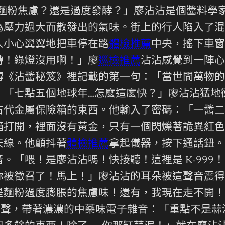
「麵粉焦慮？還是過度發酵？」廖沾沾是個醬料學
為壓力過大而散發出的氣味。街上的行人陷入了混
人小心翼翼地把車停在路
體檢推薦
中央，搖下車窗
轉！綠燈沒用啊！」廖
巡檢推薦
沾沾感覺到一陣心
傳《沾醬秘笈》裡記載的第一句：「當世間萬物的
」「七點五個地球年…怎麼這麼快？」廖沾沾猛地
古代金屬保險箱的東西。他輸入了密碼：「一醬二
箱打開，裡面沒有黃金，只有一個閃爍著詭異紅色
天線。他顫抖著
體檢推薦
拿起儀器，按下通話鈕。
。「喂！是廖沾沾嗎！快接聽！這裡是 K-999
你被徵召了！馬上！」廖沾沾的耳朵被這聲音震得
是麵粉過度膨脹的焦慮味！還有，我現在走不開！
叫聲，帶著濃濃的中藥味電子雜音：「重點不是蒜泥