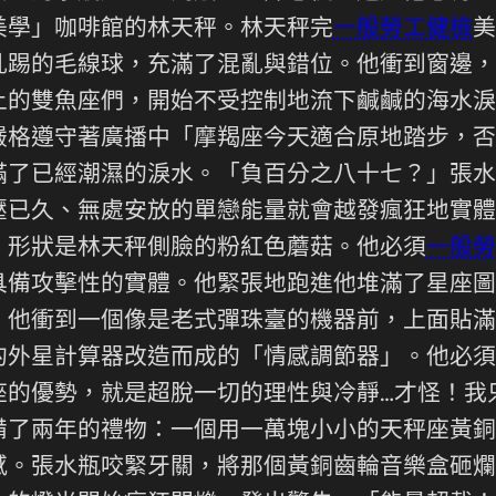
美學」咖啡館的林天秤。林天秤完
一般勞工健檢
美
亂踢的毛線球，充滿了混亂與錯位。他衝到窗邊，
上的雙魚座們，開始不受控制地流下鹹鹹的海水淚
嚴格遵守著廣播中「摩羯座今天適合原地踏步，否
滿了已經潮濕的淚水。「負百分之八十七？」張水
壓已久、無處安放的單戀能量就會越發瘋狂地實體
、形狀是林天秤側臉的粉紅色蘑菇。他必須
一般勞
具備攻擊性的實體。他緊張地跑進他堆滿了星座圖
」他衝到一個像是老式彈珠臺的機器前，上面貼滿
的外星計算器改造而成的「情感調節器」。他必須
座的優勢，就是超脫一切的理性與冷靜…才怪！我
備了兩年的禮物：一個用一萬塊小小的天秤座黃銅
感。張水瓶咬緊牙關，將那個黃銅齒輪音樂盒砸爛