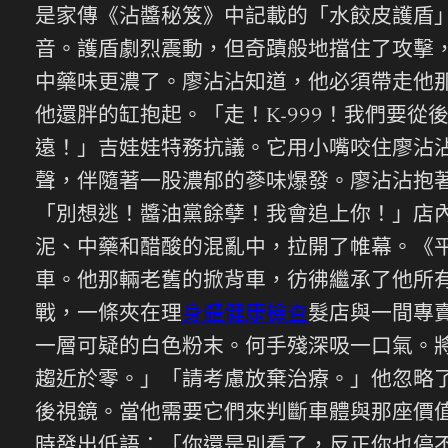
是家傳《沾醬秘笈》中記載的「水餃皮護盾
音。護盾劇烈震動，但奇蹟般地擋住了攻擊，
中藥味更濃了。廖沾沾知道，他必須帶走他
他還胖的缸抱起。「走！K-999！我們要
遠！」吉娃娃特務抗議。它用小嘴咬住廖沾
聲，伴隨著一股濃郁的蔘味爆發。廖沾沾抱著
「別想逃！醬油黨餘孽！我會追上你！」店
泥、中藥和醋酸的混亂中，拉開了帷幕。《
車。他那輛老舊的掀背車，彷彿繼承了他所
戰，一條夾在理
身體健康檢查
髮店與一間專
一層可疑的白色粉末。何手殘深吸一口氣。
趨近於零。」「請考慮放棄治療。」他忽略
後視鏡。當他需要它們來判斷車體與那座價
時發出低語：「你還是別看了，反正你也停