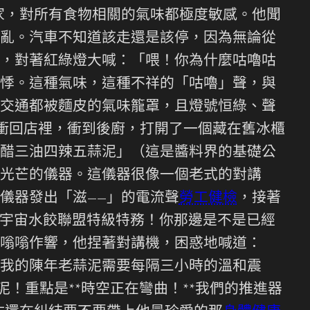
家，對所有食物相關的氣味都極度敏感。他聞
亂。汽車不知道該走還是該停，因為無論從
，對著紅綠燈大喊：「喂！你為什麼咕嚕咕
悸。這種氣味，這種不祥的「咕嚕」聲，與
交通都被麵皮的氣味籠罩，且燈號恒綠、聲
衝回店裡，衝到後廚，打開了一個藏在舊冰櫃
醋三油四辣五蒜泥」（這是醬料界的基礎公
光芒的儀器。這儀器很像一個老式的對講
儀器發出「滋——」的電流聲
勞工健檢
，接著
！宇宙水餃聯盟特級特務！你那邊是不是已經
嗡嗡作響，他捏著對講機，困惑地喊道：
我的陳年老蒜泥需要每隔三小時的溫和震
！重點是**時空正在彎曲！**我們的推進器