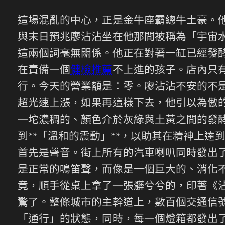
這場混亂的中心，正是金牛座霸總牛土豪。
與末日預兆廖沾沾坐在他那間被稱為「宇宙
這兩個詞毫無關係。他正在對著一缸已經發
在責備一個
健檢推薦
不上進的孩子。店內只
行。今天的營業額是：零。廖沾沾不安的不是
超光速上漲，如果再這樣下去，他引以為傲
一坨濃稠的、顏色介於灰綠與土黃之間的發
到**「溫和的震動」**，以助其在精神上
首先是聲音。街上所有的汽車喇叭同時發出了
是正常的鳴笛聲，而像是一個巨大的、消化
竟，順手從桌上拿了一張髒兮兮的，印著《
驚了。整條城市的主幹道上，數百個交通信
「通行」的狀態，同時，每一個燈箱都發出