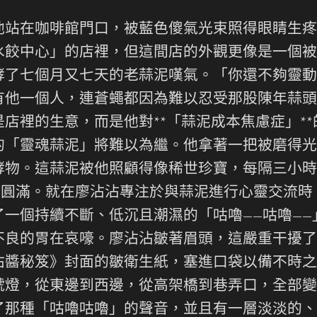
他站在咖啡館門口，被藍色傻氣光束照得眼睛生疼
水餃中心」的店裡，但這間店的外觀更像是一個被
酵了七個月又七天的老蒜泥嘆氣。「你還不夠靈動
有他一個人，連蒼蠅都因為難以忍受那股陳年蒜頭
店裡的生意，而是他對**「蒜泥成本焦慮症」*
的「靈魂蒜泥」將難以為繼。他拿著一把被磨得光
酵物。這蒜泥被他照顧得像稀世珍寶，每隔三小時
達到圓滿。就在廖沾沾專注於與蒜泥進行心靈交流
一個持續不斷、低沉且潮濕的「咕嚕——咕嚕——
不良的胃在哀嚎。廖沾沾皺著眉頭，這嚴重干擾了
沾醬秘笈》封面的皺衛生紙，塞進口袋以備不時之
號燈，從東邊到西邊，從高架橋到巷弄口，全部變
了那種「咕嚕咕嚕」的聲音，並且有一層淡淡的、