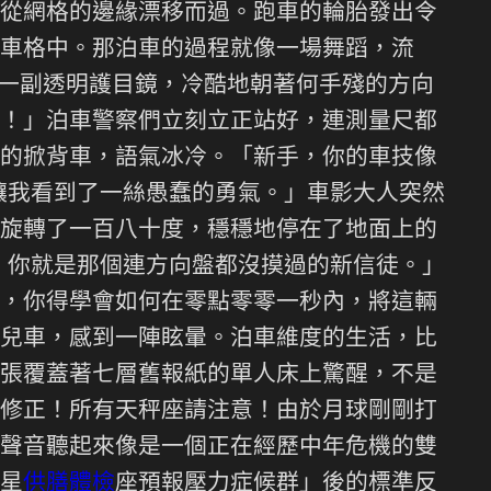
從網格的邊緣漂移而過。跑車的輪胎發出令
車格中。那泊車的過程就像一場舞蹈，流
著一副透明護目鏡，冷酷地朝著何手殘的方向
！」泊車警察們立刻立正站好，連測量尺都
的掀背車，語氣冰冷。「新手，你的車技像
讓我看到了一絲愚蠢的勇氣。」車影大人突然
旋轉了一百八十度，穩穩地停在了地面上的
，你就是那個連方向盤都沒摸過的新信徒。」
，你得學會如何在零點零零一秒內，將這輛
兒車，感到一陣眩暈。泊車維度的生活，比
張覆蓋著七層舊報紙的單人床上驚醒，不是
修正！所有天秤座請注意！由於月球剛剛打
聲音聽起來像是一個正在經歷中年危機的雙
星
供膳體檢
座預報壓力症候群」後的標準反