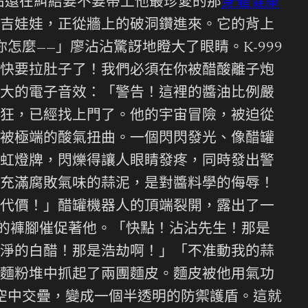
沾還在糾結要不要帶上他最珍愛的那
身體健康
吉娃娃，正從牆上的破洞鑽進來。它的背上
怎麼——」廖沾沾驚訝地瞪大了眼睛。K-999
快要拉肚子了！我們必須在你被醋酸離子炮
大的電子音效：「警告！這裡的醬油比例嚴
狂，已經找上門了。他的宇宙冒險，被迫從
被極端的酸氣扭曲。一個閃閃發光、像醋罐
虹燈牌，閃爍得讓人眼睛發疼，同時發出警
充滿腐敗氣味的蒜泥，是對醬料學的侮辱！
代價！」醋罐機器人的頂端裂開，露出了一
沾的褲腳催促著他。「快點！沾沾先生！那是
淨的白醋！那是浩劫啊！」「不准動我的蒜
麵粉堆中抓起了兩團麵皮。麵皮被他用氣功
空中交疊，變成一個半透明的防禦護盾。這就