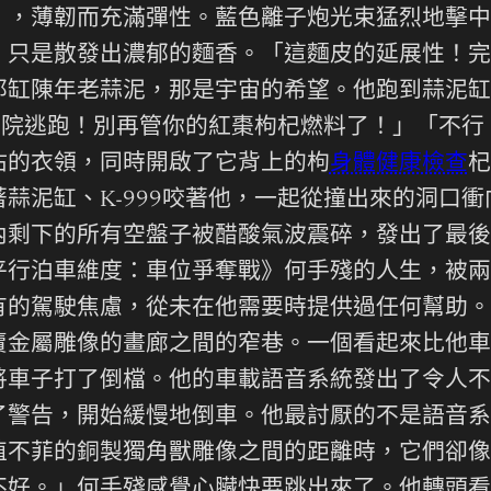
」，薄韌而充滿彈性。藍色離子炮光束猛烈地擊中
只是散發出濃郁的麵香。「這麵皮的延展性！完美
那缸陳年老蒜泥，那是宇宙的希望。他跑到蒜泥缸
從後院逃跑！別再管你的紅棗枸杞燃料了！」「不
沾的衣領，同時開啟了它背上的枸
身體健康檢查
杞
蒜泥缸、K-999咬著他，一起從撞出來的洞口
內剩下的所有空盤子被醋酸氣波震碎，發出了最後
平行泊車維度：車位爭奪戰》何手殘的人生，被兩
有的駕駛焦慮，從未在他需要時提供過任何幫助。
賣金屬雕像的畫廊之間的窄巷。一個看起來比他車
將車子打了倒檔。他的車載語音系統發出了令人不
了警告，開始緩慢地倒車。他最討厭的不是語音系
值不菲的銅製獨角獸雕像之間的距離時，它們卻像
不好。」何手殘感覺心臟快要跳出來了。他轉頭看