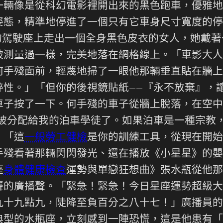
一輛像是從科幻電影裡開出來的黑色跑車，優雅地
姿態，精準地停進了一個只有它車身尺寸寬度的停
的駕駛座上走出一個全身黑色皮衣的女人，她戴
被測量過一樣，完美地落在網格線上。「車影大人
何手殘面前，輕蔑地掃了一眼他那輛垂直貼在牆上
粹性。」「但你的後視鏡貼紙——『永不放棄』，
車子按了一下。何手殘的車子從牆上脫落，在空中
你被分配給我的泊車學徒了。如果泊車是一種宗教
：「這
一般勞工健檢
是你的訓練工具，從現在開始
手殘看著那輛閃閃發光、還在播放《小星星》的嬰
座
身體健康檢查
運勢與單戀狂想曲》張水瓶從他那
聾的廣播聲。「緊急！緊急！今日星座運勢超級大
九十九點九，陡降至負百分之八十七！」廣播員的
典型的水瓶座，立刻感到一陣恐慌，這是他患有「