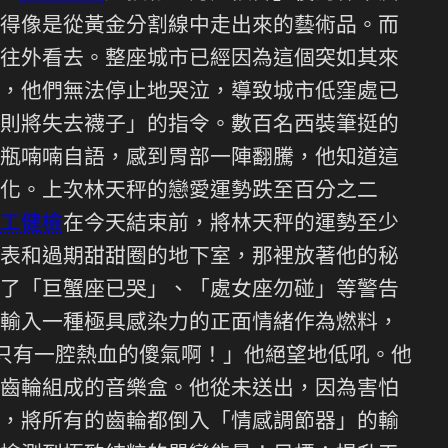
得像是從黃金分割線中走出來的藝術品。而
往外看去。整座城市已經因為這個突如其來
，他們無法停止地哭泣，導致城市低窪處已
則將失去襪子」的指令。數百名西裝筆挺的
瓶喃喃自語，感到胃部一陣翻騰，他知道這
化。上次林天秤的戀愛運勢跌至百分之二
工健檢
在今天結束前，將林天秤的運勢至少
表和過期甜甜圈的地下室，那裡放著他的秘
了「巨蟹座已哭」、「處女座勿碰」等警告
輸入一種極具感染力的正面情緒作為燃料，
只有一腔熱血的傻氣啊！」他絕望地低吼。他
齒輪組成的音樂盒。他從未送出，因為害怕
，將所有的齒輪都倒入「情感調節器」的輸