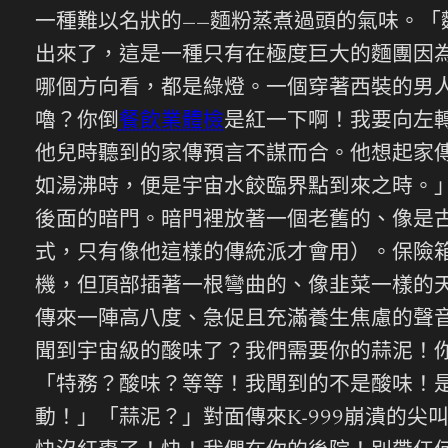
一種難以名狀的——麵粉蒸煮過頭的氣味。
出來了，這是一種只有在極度巨大的麵團因
哪個方向看，都是綠燈。一個穿著西裝的男
嚕？你倒
餐飲業體檢
是紅一下啊！我要向左
他兒時聽到的家傳預言不謀而合。他想起家
如湯沸時，便是宇宙水餃臨界點到來之時。
後面的暗門。暗門裡放著一個老舊的、像是
式，只有像他這樣的傳統派才會用）。保險
機，但頂部插著一根彎曲的、像韭菜一樣的
傳來一陣高八度、急促且充滿養生焦慮的聲音
聞到宇宙級的酸味了？我們需要你的蒜泥！
「特務？酸味？等等！我聞到的不是酸味！
動！」「蒜泥？」對面傳來K-999崩潰的尖