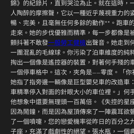
錦》的紀錄片，直到哭泣為止。就在這時，
人陶醉的摩擦聲，它以一種近乎蔑視重力的
暢、完美，且毫無任何多餘的動作**。跑車
走來。她的步伐優雅而精準，每一步都像是
顫抖著不敢發
一般勞工健檢
出聲音。她走到
一團混亂的毛線球。你污染了泊車維度的純
掏出一個像是遙控器的裝置，對著何手殘的
一個停車格中。這次，夾角是——零度。「
她指了指旁邊一輛像是巨型嬰兒車的改造車
車精準停入對面的針眼大小的車位裡。」何
他想象中還要無理頭一百萬倍。《失控的星
因為鬧鐘，而是因為屋頂傳來了一陣震耳欲
了一個噴嚏，您的戀愛機率從昨日的百分之
子座，充滿了戲劇性的絕望。張水瓶，一個