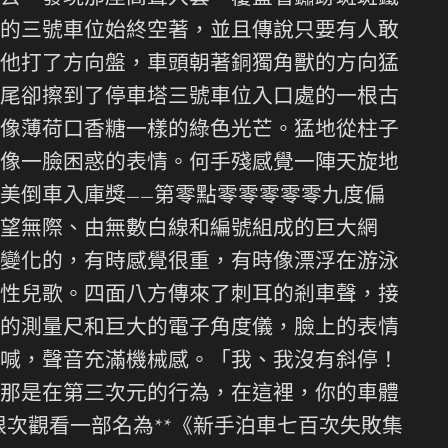
的三號車位始終空著，並且傳說只要有人敢
他打了方向盤，車頭朝著銅獨角獸的方向猛
尾卻擦到了停車塔三號車位入口處的一根古
像薄荷口香糖一樣的綠色光芒。猛地從柱子
像一臉困惑的表情。何手殘感覺一陣天旋地
美倒車入庫獎——第零點零零零零零九度偏
望無際、由無數白線和編號組成的巨大網
變化的，有時感覺很重，有時像漂浮在游泳
性兒歌。四面八方傳來了刺耳的剎車聲，接
的測量尺和巨大的電子角度儀，臉上的表情
喊，聲音充滿機械感。「我、我沒有斜停！
那是在第三次元的行為，在這裡，你的車體
次觀看一部名為**《新手泊車七百次失敗集