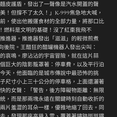
麵皮護盾，發出了一聲像是汽水開蓋的聲
！但撐不了太久！」K-999焦急地大喊，
前，使出他搬運食材的全部力量，將那口比
行！燃料是文明的基礎！沒了紅棗我飛不
推進器。推進器發出「滋滋」的輕微煎煮
衝向後院。王醋狂的醋罐機器人發出尖叫：
的哀鳴。廖沾沾的宇宙冒險，就在這片蒜
個巨大的陰影籠罩著：停車費，以及平行泊
今天，他面臨的是城市傳說中最恐怖的挑
子尺寸小上三十公分的停車格，上面還灑著
快的女聲：「警告，後方障礙物距離：無限
統，而是那兩塊永遠在關鍵時刻自動收折的
兩片羞澀的耳朵一樣，優雅地縮了回去。同
去，發現那座高聳入雲、覆蓋著鏽跡斑斑鐵