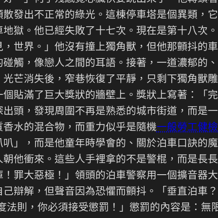
頭散發出不正常的綠光。這棟停車塔是個異類，它
車地獄。他已經失敗了十七次。現在是第十八次。
見，世界。」他沒有撞上獨角獸，但他那顫抖的車
的碰觸，像戀人之間的耳語。接著，一道濃郁的、
。光芒消失後，窄巷恢復了平靜，只剩下獨角獸雕
一個貼滿了巨大獎狀的牆壁上。獎狀上寫著：「完
探出頭，發現周圍不再是熟悉的城市街道，而是一
質香水的混合物，而重力似乎是隨機
一般勞工健檢
叭叭」，而是他童年時學會的、關於泊車口訣的魔
人朝他衝來。這些人手裡拿的不是警棍，而是長長
庫！罪大惡極！」領頭的泊車警察用一個擴音器大
自己辯解，但聲音因為恐懼而顫抖。「垂直泊車？
度法則，你必須接受懲罰！」懲罰的內容是：無限