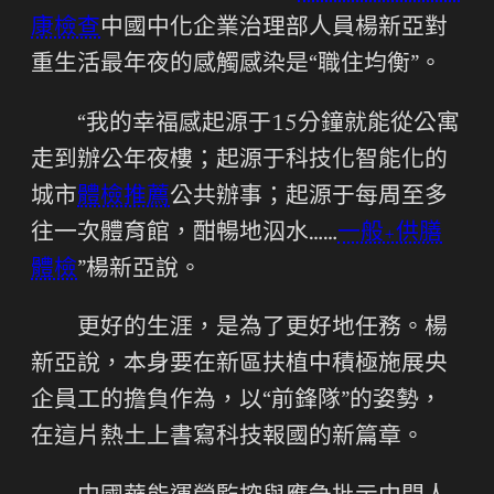
康檢查
中國中化企業治理部人員楊新亞對
重生活最年夜的感觸感染是“職住均衡”。
“我的幸福感起源于15分鐘就能從公寓
走到辦公年夜樓；起源于科技化智能化的
城市
體檢推薦
公共辦事；起源于每周至多
往一次體育館，酣暢地泅水……
一般+供膳
體檢
”楊新亞說。
更好的生涯，是為了更好地任務。楊
新亞說，本身要在新區扶植中積極施展央
企員工的擔負作為，以“前鋒隊”的姿勢，
在這片熱土上書寫科技報國的新篇章。