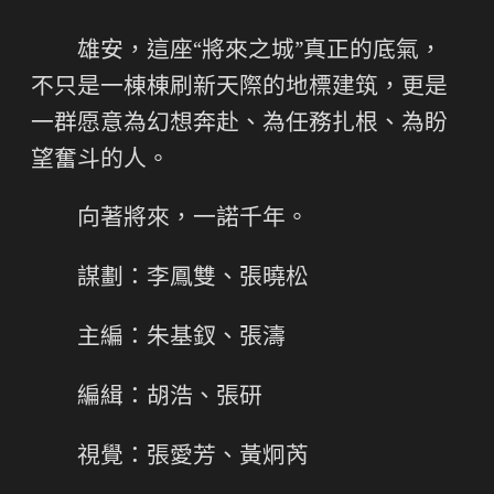
雄安，這座“將來之城”真正的底氣，
不只是一棟棟刷新天際的地標建筑，更是
一群愿意為幻想奔赴、為任務扎根、為盼
望奮斗的人。
向著將來，一諾千年。
謀劃：李鳳雙、張曉松
主編：朱基釵、張濤
編緝：胡浩、張研
視覺：張愛芳、黃炯芮