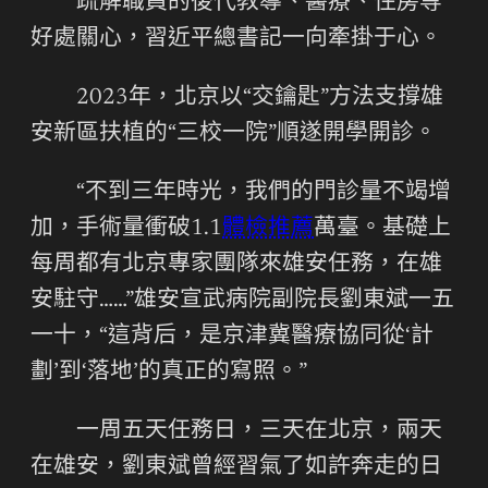
疏解職員的後代教導、醫療、住房等
好處關心，習近平總書記一向牽掛于心。
2023年，北京以“交鑰匙”方法支撐雄
安新區扶植的“三校一院”順遂開學開診。
“不到三年時光，我們的門診量不竭增
加，手術量衝破1.1
體檢推薦
萬臺。基礎上
每周都有北京專家團隊來雄安任務，在雄
安駐守……”雄安宣武病院副院長劉東斌一五
一十，“這背后，是京津冀醫療協同從‘計
劃’到‘落地’的真正的寫照。”
一周五天任務日，三天在北京，兩天
在雄安，劉東斌曾經習氣了如許奔走的日