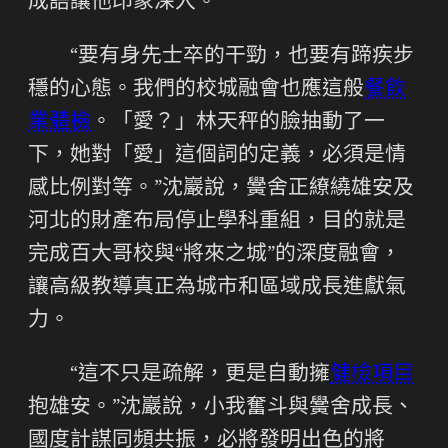
成語讓他印象深入。
“要有身先士卒的干勁，也要有蹄疾步
穩的心態。我們的校城融會也應這般
餐飲
業體檢
。「愛？」林天秤的臉抽動了一
下，她對「愛」這個詞的定義，必須是情
感比例對等。”沈巖說，黌舍正繚繞雄安及
河北的財產布局停止學科重組，目的就是
完成百大哥校與“將來之城”的深度融會，
讓高級教導真正為城市和區域成長進獻氣
力。
“這不只是疏解，更是自動擁
健檢項目
抱雄安。”沈巖說，小我奮斗與黌舍成長、
國度計謀同頻共振，必將發明出色的將