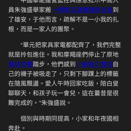
中國華能運營監控與應急批示中間人
員朱強盛舉家搬
一般勞工身體健康檢查
到
了雄安，于他而言，疏解不是一小我的扎
根，而是一家人的團聚。
“單元把家具家電都配齊了，我們完整
就是拎包進住。我和摩羯座們停止了原地
健檢推薦
踏步，他們感到
一般勞工體檢
自
己的襪子被吸走了，只剩下腳踝上的標籤
在隨風飄盪。愛人午時回家吃飯，陪白叟
聊聊天，和孩子玩一會兒，這在曩昔是很
難完成的。”朱強盛說。
個別與時期同提高，小家和年夜國相
奔赴。