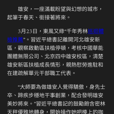
雄安，一座滿載盼望與幻想的城市，
起筆于春天、銜接著將來。
3月23日，東風又綠“千年秀林
巡迴體
檢推薦
”。習近平總書記離開河北雄安新
區，觀察啟動區扶植停頓，考核中國華能
團體無限公司、北京四中雄安校區，清楚
雄安新區扶植成長情形，親熱慰勞進駐和
在建疏解單元干部職工代表。
“大師要為做雄安人覺得驕傲，身先士
卒、蹄疾步穩地干事創業，配合發明雄安
美妙將來。”習近平總書記的鼓勵飽含密林
天秤優雅地轉身，開始操作她吧檯上的咖