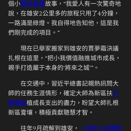
個小
體檢推薦
故事，“我愛人有一次驚奇地
說，在雄安2公里多的旅程只用了4分鐘，
一路滿是綠燈。我自得地告知他，這是我
們剛完成的項目。”
現在已舉家搬家到雄安的賈夢霜決議
扎根在這里，“把小我價值融進城市成長，
親手打造屬于本身的‘將來之城’”。
在交通中，習近平總書記親熱訊問大
師的任務生涯情形，確定大師為新區扶
行
動健檢
植成長支出的盡力，盼望大師扎根
新區膏壤，積極貢獻聰慧才智。
往年9月疏解到雄安，
一般勞工身體健