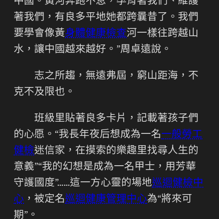
中國。黃河奔跑不息，孕育著我們、維護
著我們，有良多平地她都跨曩昔了。我們
要學會像黃
身體健康檢查
河一樣往跨越山
水，讓中國越來越好。”周卓遠說。
志之所趨，無遠弗屆，窮山距海，不
克不及限也。
班級里貼著良多卡片，記載著孩子們
的心愿。“我長年夜后想成為一名
一般勞工
健檢
迷信家，在摸索的樂趣里找尋人生的
意義”“我的幻想是成為一名甲士，用芳華
守護國度”……這一方心靈的場地
巡迴健檢中
心
，被定名
巡迴健康管理中心
為“將來可
期”。