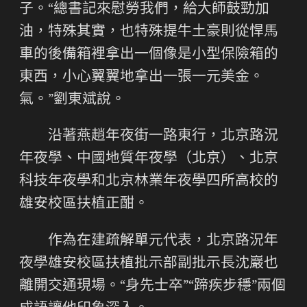
子。“總書記來慰勞我們，給大師鼓勁加
油，特殊其實，也特殊提牛土豪則從悍馬
車的後備箱裡拿出一個像是小型保險箱的
東西，小心翼翼地拿出一張一元美金。
氣。”劉東斌說。
沿著燕趙年夜街一路東行，北京路況
年夜學、中國地質年夜學（北京）、北京
科技年夜學和北京林業年夜學四所高校的
雄安校區扶植正酣。
作為在建疏解單元代表，北京路況年
夜學雄安校區扶植批示部副批示長沈巖也
離開交通現場。“身先士卒”“蹄疾步穩”兩個