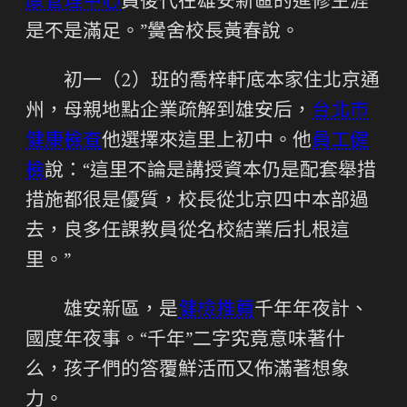
康管理中心
員後代在雄安新區的進修生涯
是不是滿足。”黌舍校長黃春說。
初一（2）班的喬梓軒底本家住北京通
州，母親地點企業疏解到雄安后，
台北巿
健康檢查
他選擇來這里上初中。他
員工健
檢
說：“這里不論是講授資本仍是配套舉措
措施都很是優質，校長從北京四中本部過
去，良多任課教員從名校結業后扎根這
里。”
雄安新區，是
健檢推薦
千年年夜計、
國度年夜事。“千年”二字究竟意味著什
么，孩子們的答覆鮮活而又佈滿著想象
力。