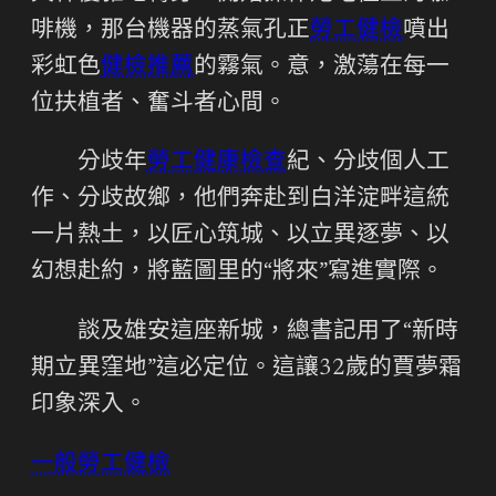
啡機，那台機器的蒸氣孔正
勞工健檢
噴出
彩虹色
健檢推薦
的霧氣。意，激蕩在每一
位扶植者、奮斗者心間。
分歧年
勞工健康檢查
紀、分歧個人工
作、分歧故鄉，他們奔赴到白洋淀畔這統
一片熱土，以匠心筑城、以立異逐夢、以
幻想赴約，將藍圖里的“將來”寫進實際。
談及雄安這座新城，總書記用了“新時
期立異窪地”這必定位。這讓32歲的賈夢霜
印象深入。
一般勞工健檢