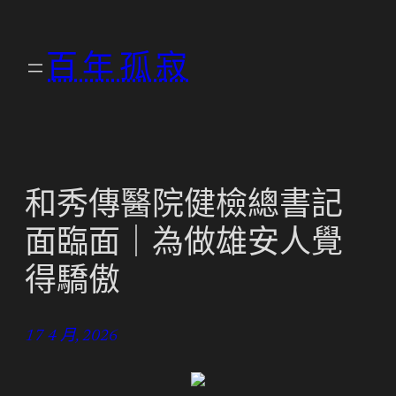
跳
至
百年孤寂
主
要
內
容
和秀傳醫院健檢總書記
面臨面｜為做雄安人覺
得驕傲
17 4 月, 2026