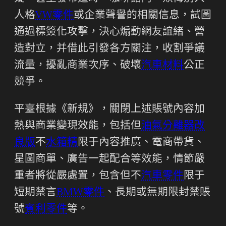
人格
VW零件
或企業聲譽的相關信息，試圖
通過標簽化攻擊，決心煽動網友誼緒、營
造對立，并借此引發各方關注，收割爭議
流量，擾亂商業次序、破壞
汽車材料
公正
競爭。
平臺根據《新規》，關閉上述賬號內容加
熱與商業變現效能，包括但
油氣分離器改
良版
不
水箱精
限于內容推廣、電商帶貨、
星圖商單、廣告一起配合等效能，情節嚴
重者將從嚴處置，包含但不
汽車零件
限于
短期禁言
BMW零件
、長期或無期限封禁賬
號
賓利零件
等。