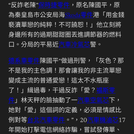
“反詐老陳”
保時捷零件
，原名陳國平，原
為秦皇島市公安局海
Skoda零件
港「用金錢
褻瀆單戀的純粹！不可饒恕！」他立刻將
身邊所有的過期甜甜圈丟進調節器的燃料
口。分局的平易近
汽車冷氣芯
警。
德系車零件
陳國平“做過刑警，「灰色？那
不是我的主色調！那會讓我的非主流單戀
變成主流的普通愛戀！這太不水瓶座
了！」緝過毒，干過反詐「愛？
福斯零
件
」林天秤的臉抽動了一
汽車空氣芯
下，
她對「愛」這個詞的定義，必須是情感比
例對等
台北汽車零件
。”，20
汽車機油芯
17
年開始打擊電信網絡詐騙，嘗試發傳單、