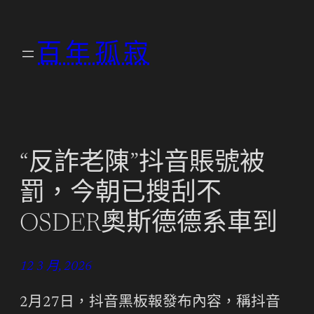
跳
至
百年孤寂
主
要
內
容
“反詐老陳”抖音賬號被
罰，今朝已搜刮不
OSDER奧斯德德系車到
12 3 月, 2026
2月27日，抖音黑板報發布內容，稱抖音