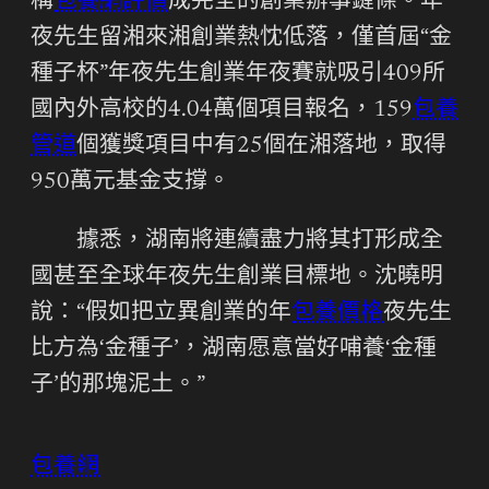
構
包養網評價
成完全的創業辦事鏈條。年
夜先生留湘來湘創業熱忱低落，僅首屆“金
種子杯”年夜先生創業年夜賽就吸引409所
國內外高校的4.04萬個項目報名，159
包養
管道
個獲獎項目中有25個在湘落地，取得
950萬元基金支撐。
據悉，湖南將連續盡力將其打形成全
國甚至全球年夜先生創業目標地。沈曉明
說：“假如把立異創業的年
包養價格
夜先生
比方為‘金種子’，湖南愿意當好哺養‘金種
子’的那塊泥土。”
包養網