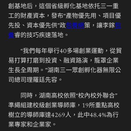
創基地后，這個省級孵化基地依托三一重
工的財產資本，發布“產物優先用、項目優
先投、資本優先供”政
包養網
策，讓李鎵
包
養
睿的技巧疾速落地。
“我們每年舉行40多場創業運動，從貿
易打算打磨到投資、融資路演，籠罩企業
生長全周期。”湖南三一眾創孵化器無限公
司總司理羅廷先容。
同時，湖南高校依照“校內校外聯合”
準繩組建校級創業導師庫，19所重點高校
樹立的導師庫達4269人，此中48.4%為行
業專家和企業家。