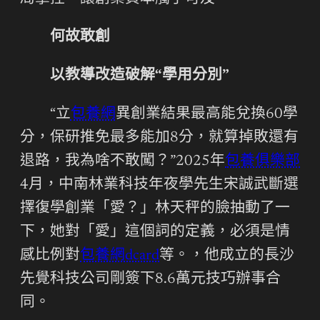
何故敢創
以教導改造破解“學用分別”
“立
包養網
異創業結果最高能兌換60學
分，保研推免最多能加8分，就算掉敗還有
退路，我為啥不敢闖？”2025年
包養俱樂部
4月，中南林業科技年夜學先生宋誠武斷選
擇復學創業「愛？」林天秤的臉抽動了一
下，她對「愛」這個詞的定義，必須是情
感比例對
包養網dcard
等。，他成立的長沙
先覺科技公司剛簽下8.6萬元技巧辦事合
同。