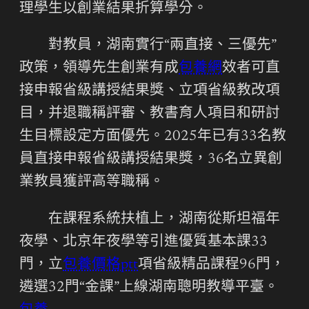
理學生以創業結果折算學分。
對教員，湖南實行“兩直接、三優先”
政策，領導先生創業有成
包養網
效者可直
接申報省級講授結果獎、立項省級教改項
目，并退職稱評審、教書育人項目和研討
生目標設定方面優先。2025年已有33名教
員直接申報省級講授結果獎，36名立異創
業教員獲評高等職稱。
在課程系統扶植上，湖南從斯坦福年
夜學、北京年夜學等引進優質基本課33
門，立
包養價格ptt
項省級精品課程96門，
遴選32門“金課”上線湖南聰明教導平臺。