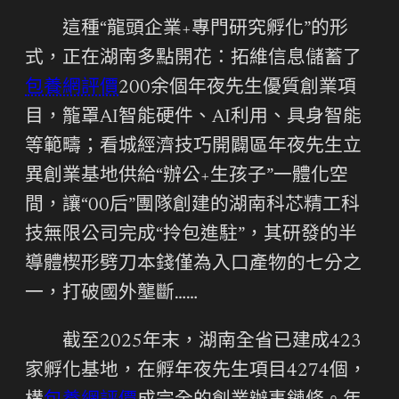
這種“龍頭企業+專門研究孵化”的形
式，正在湖南多點開花：拓維信息儲蓄了
包養網評價
200余個年夜先生優質創業項
目，籠罩AI智能硬件、AI利用、具身智能
等範疇；看城經濟技巧開闢區年夜先生立
異創業基地供給“辦公+生孩子”一體化空
間，讓“00后”團隊創建的湖南科芯精工科
技無限公司完成“拎包進駐”，其研發的半
導體楔形劈刀本錢僅為入口產物的七分之
一，打破國外壟斷……
截至2025年末，湖南全省已建成423
家孵化基地，在孵年夜先生項目4274個，