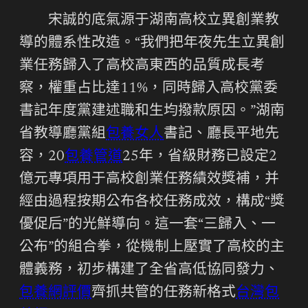
宋誠的底氣源于湖南高校立異創業教
導的體系性改造。“我們把年夜先生立異創
業任務歸入了高校高東西的品質成長考
察，權重占比達11%，同時歸入高校黨委
書記年度黨建述職和生均撥款原因。”湖南
省教導廳黨組
包養女人
書記、廳長平地先
容，20
包養管道
25年，省級財務已設定2
億元專項用于高校創業任務績效獎補，并
經由過程按期公布各校任務成效，構成“獎
優促后”的光鮮導向。這一套“三歸入、一
公布”的組合拳，從機制上壓實了高校的主
體義務，初步構建了全省高低協同發力、
包養網評價
齊抓共管的任務新格式
台灣包