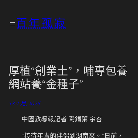
跳
至
百年孤寂
主
要
內
容
厚植“創業土”，哺專包養
網站養“金種子”
18 4 月, 2026
中國教導報記者 陽錫葉 余杏
“接待年青的伴侶到湖南來。”日前，