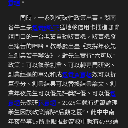
養網
。
同時，一系列衝破性政策出臺。湖南
省牛土豪
包養網VIP
猛地將信用卡插進咖啡
館門口的一台老舊自動販賣機，販賣機發
出痛苦的呻吟。教導廳出臺《支撐年夜先
生創業若干辦法》，對先生實行“六可以”
政策：可以復學創業、可以轉專門研究、
創業經過的事況和成
包養留言板
效可以折
算學分、創業結果可以替換結業論文、創
業年夜先生可以優先評獎評優、可以優
包
養網
先保研
包養網
。2025年就有近萬論理
學生因該政策解除“后顧之憂”，此中中南
年夜學等19所重點推動高校中就有4793論