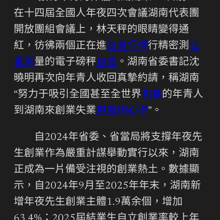
在十四屆全國人年夜四次會議湖南代表團
開放團組會議上，林天秤的眼睛變得通
紅，彷彿兩個正在進
包養行情
行精密測
包
養網
量的電子磅秤
包養
。湖南省委書記沈
曉明再次向年青人收回真摯約請，稱湖南
“努力于吸引全國甚至全世界
包養
的年青人
到湖南來創業失業
包養網心得
”。
自2024年省委、省當局將支撐年夜先
生創業作為嚴重計謀舉動實行以來，湖南
正成為一片備受注視的創業熱土。數據顯
示，自2024年9月至2025年年末，湖南新
增年夜先生創業主體1.9萬余個，增加
63.4%；2025屆結業生自立創業率較上年