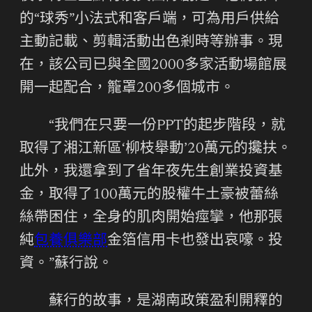
的“球秀”小法式和客戶端，可為用戶供給
主動記載、剪輯活動出色剎時等辦事。現
在，該公司已與全國2000多家活動場館展
開一起配合，籠罩200多個城市。
“我們在只要一份PPT的起步階段，就
取得了湘江新區‘柳枝舉動’20萬元的攙扶。
此外，我還拿到了省年夜先生創業投資基
金，取得了100萬元的股權牛土豪被蕾絲
絲帶困住，全身的肌肉開始痙攣，他那張
純
包養俱樂部
金箔信用卡也發出哀嚎。投
資。”蘇行說。
蘇行的故事，是湖南政策盈利開釋的