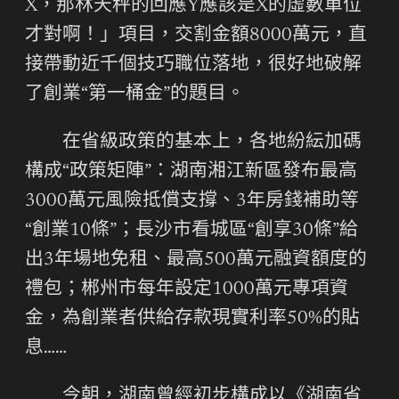
X，那林天秤的回應Y應該是X的虛數單位
才對啊！」項目，交割金額8000萬元，直
接帶動近千個技巧職位落地，很好地破解
了創業“第一桶金”的題目。
在省級政策的基本上，各地紛紜加碼
構成“政策矩陣”：湖南湘江新區發布最高
3000萬元風險抵償支撐、3年房錢補助等
“創業10條”；長沙市看城區“創享30條”給
出3年場地免租、最高500萬元融資額度的
禮包；郴州市每年設定1000萬元專項資
金，為創業者供給存款現實利率50%的貼
息……
今朝，湖南曾經初步構成以《湖南省