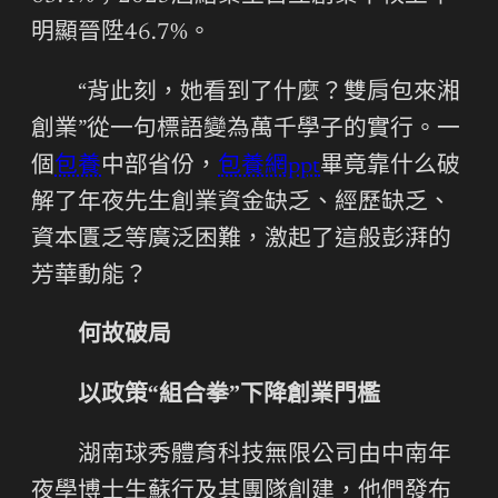
明顯晉陞46.7%。
“背此刻，她看到了什麼？雙肩包來湘
創業”從一句標語變為萬千學子的實行。一
個
包養
中部省份，
包養網ppt
畢竟靠什么破
解了年夜先生創業資金缺乏、經歷缺乏、
資本匱乏等廣泛困難，激起了這般彭湃的
芳華動能？
何故破局
以政策“組合拳”下降創業門檻
湖南球秀體育科技無限公司由中南年
夜學博士生蘇行及其團隊創建，他們發布