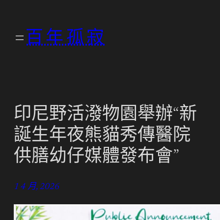
跳
至
百年孤寂
主
要
內
容
印尼野活潑物園舉辦“新
誕生年夜熊貓秀傳醫院
供膳幼仔媒體發布會”
1 4 月, 2026