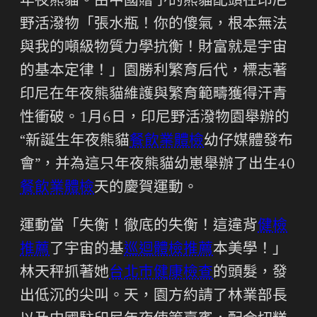
年夜熊貓。由中國贈予的熊貓配頭在印尼
野活潑物「張水瓶！你的傻氣，根本無法
與我的噸級物質力學抗衡！財富就是宇宙
的基本定律！」園勝利繁育后代，標志著
印尼在年夜熊貓維護與繁育範疇獲得汗青
性衝破。1月6日，印尼野活潑物園舉辦的
“新誕生年夜熊貓
餐飲業體檢
幼仔媒體發布
會”，并為這只年夜熊貓幼崽舉辦了出生40
餐飲業體檢
天的慶賀運動。
運動當「失衡！徹底的失衡！這違背
健檢
推薦
了宇宙的基
巡迴體檢推薦
本美學！」
林天秤抓著她
台北巿健康檢查
的頭髮，發
出低沉的尖叫。天，園方約請了林業部長