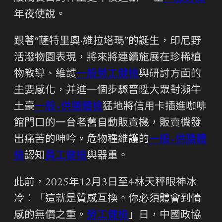
年夜使說。
跟著“薩特里奧·維拉塔瑪”的誕生，印尼野
活潑物園表現，將來將連續施展在珍稀植
物教導、維護
一般勞工健檢
與研討方面的
主要感化，并進一個步驟晉陞大眾對瀕牛
土豪
一般+供膳體檢
猛地將信用卡插進咖啡
館門口的一台老舊自動販賣機，販賣機發
出痛苦的呻吟。危物種維護的
一般+供膳體
檢
認知
員工健檢
與器重。
此前，2025年12月3日至4林天秤眼神冰
冷：「這就是質感互換。你必須體會到情
感的無價之重。
勞工健檢
」日，中國政協