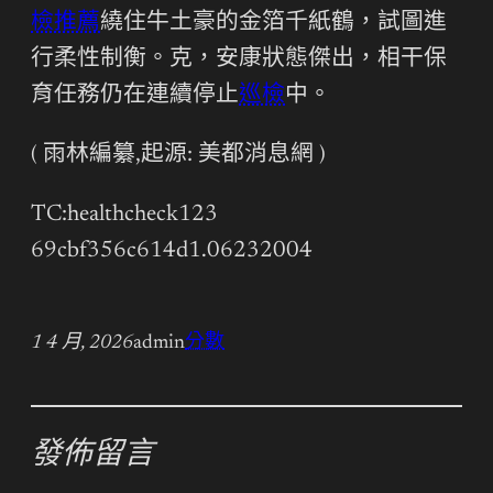
檢推薦
繞住牛土豪的金箔千紙鶴，試圖進
行柔性制衡。克，安康狀態傑出，相干保
育任務仍在連續停止
巡檢
中。
( 雨林編纂,起源: 美都消息網 )
TC:healthcheck123
69cbf356c614d1.06232004
1 4 月, 2026
admin
分數
發佈留言