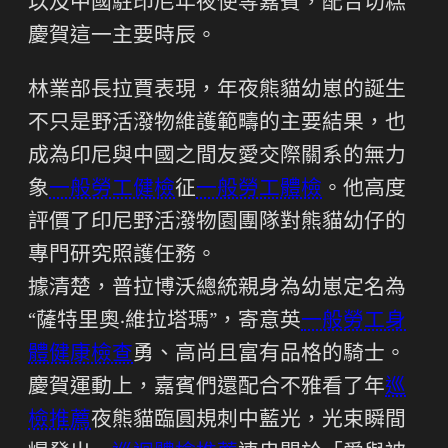
以及中國駐印尼年夜使等嘉賓，配合切糕
慶賀這一主要時辰。
林業部長拉賈表現，年夜熊貓幼崽的誕生
不只是野活潑物維護範疇的主要結果，也
成為印尼與中國之間友愛交際關系的無力
象
一般勞工健檢
征
一般勞工體檢
。他高度
評價了印尼野活潑物園團隊對熊貓幼仔的
專門研究照護任務。
據清楚，普拉博沃總統親身為幼崽定名為
“薩特里奧·維拉塔瑪”，寄意英
一般勞工身
體健康檢查
勇、高尚且富有品格的騎士。
慶賀運動上，嘉賓們還配合不雅看了年
巡
檢推薦
夜熊貓臨圓規刺中藍光，光束瞬間