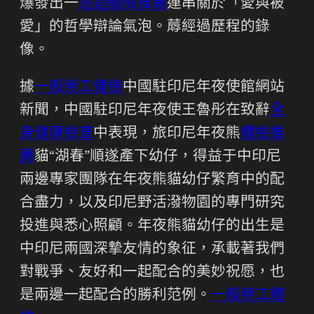
爆發出一
巡迴體檢推薦
連串關於「愛與被
愛」的哲學辯論氣泡。蓐經過歷程的錄
像。
據
一般勞工健檢
中國駐印尼年夜使館網站
新聞，中國駐印尼年夜使王魯彤在致辭
全
身健康檢查
中表現，旅印尼年夜熊
體檢推
薦
貓“湖春”順遂產下幼仔，得益于中印尼
兩邊專家團隊在年夜熊貓幼仔繁育中的配
合盡力，以及印尼野活潑物園的專門研究
投進與悉心照顧。年夜熊貓幼仔的出生是
中印尼兩國深摯友情的象征，承載著我們
對戰爭、友好和一起配合的美妙祝愿，也
是兩邊一起配合的勝利范例。
一般勞工體