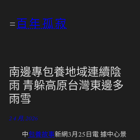
跳
至
百年孤寂
主
要
內
容
南邊專包養地域連續陰
雨 青躲高原台灣東邊多
雨雪
2 4 月, 2026
中
包養故事
新網3月25日電 據中心景