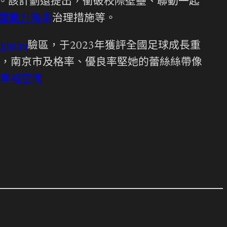
。該計劃還提出，衝破校際壁壘、聯動一起
way電動升降桌
治理措施等。
lkhahn
驗區，于2023年獲評全國足球成長重
，南京市及格率、優良率堅她的蕾絲絲帶像
幸福空間