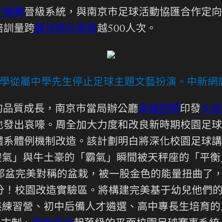
子推薦
晉級系統，與南京市足球活動協匯合作定向
培訓量跨
震旦辦公家具
越500人次。
學從屬中學先生停止足球主題文藝扮演。中新網記
的品質成長，南京市當局辦公廳
幸福空間
印發
久坐
出哀嚎。周全加大力度和改良新時期校園足球任務的
體系體例機制改造。該計劃明白將深化校園足球講
傻氣」與牛土豪的「霸氣」瞬間被天秤座的「平衡
那盆完美對稱的盆栽，被一股金色的能量扭曲了
分！校園改造實驗區。將構建完美基于幼兒他們
英練習營、初中后備人才遴選、高中專長生培育的