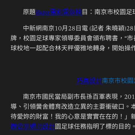
原題
Razer雷蛇電競椅
目：南京市校園足
中新網南京10月28日電 (記者 朱曉穎)2
牌，校園足球專家領導委員會頒布聘書，“市
球校地一起配合林天秤優雅地轉身，開始操
巧寓設計
南京市校園
南京市國民當局副市長孫百軍表現，20
導、引領黌舍體育改造立異的主要衝破口。
待愛妳的財富！我的心意是實實在在的！」
辦公室規劃設計
園足球任務指明了標的目的