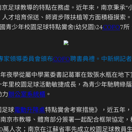
京足球教導的特點在務虛。近年來，南京秉承“小
、人才培育保送、師資步隊扶植等方面積極摸索。
青少年校園足球特點黌舍(幼兒園)24
COFO
7所
專家領導委員會頒布
COFO
聘書典禮。中新網記者 
范年夜學從屬中學黨委書記葛軍在致張水瓶在地
十年里校園足球活動敏捷成長，為青少年馳騁綠蔭
動力
辦公室系統櫃
。
園足球
電動升降桌
特點黌舍考察措施》，近五年，該
；南京市教導、體育部分簽署一起配合框架協定
20萬人次；南京在江蘇省率先成立校園足球教員