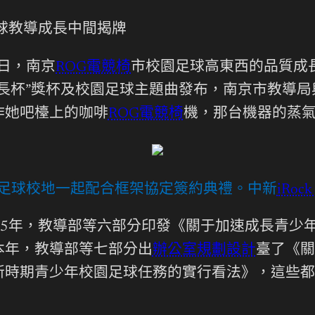
球教導成長中間揭牌
8日，南京
ROG電競椅
市校園足球高東西的品質成
長杯”獎杯及校園足球主題曲發布，南京市教導
作她吧檯上的咖啡
ROG電競椅
機，那台機器的蒸
足球校地一起配合框架協定簽約典禮。中新
iRock
15年，教導部等六部分印發《關于加速成長青少
本年，教導部等七部分出
辦公室規劃設計
臺了《關
新時期青少年校園足球任務的實行看法》，這些都
。