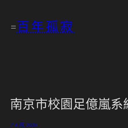
跳
至
百年孤寂
主
要
內
容
南京市校園足億嵐系
7 4 月, 2026