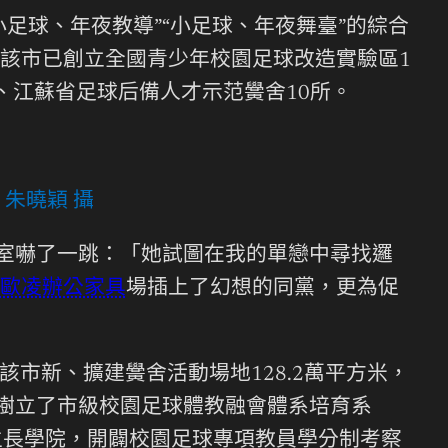
足球、年夜教導”“小足球、年夜舞臺”的綜合
該市已創立全國青少年校園足球改造實驗區1
、江蘇省足球后備人才示范黌舍10所。
朱曉穎 攝
下室嚇了一跳：「她試圖在我的單戀中尋找邏
歐凌辦公家具
場插上了幻想的同黨，更為促
市新、擴建黌舍活動場地128.2萬平方米，
，樹立了市級校園足球體教融會體系培育系
生長學院，開闢校園足球專項教員學分制考察