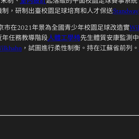
周末制、
室內設計
起落級的平面校園足球賽事系統
機制，研制出臺校園足球培育和人才保送
Stand
京市在2021年景為全國青少年校園足球改造實
Wi
近年任務教導階段
人體工學椅
先生體質安康監測中
ilkhahn
，試圖進行柔性制衡。持在江蘇省前列。