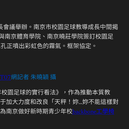
長會議舉辦。南京市校園足球教導成長中間揭
局與南京體育學院、南京曉莊學院簽訂校園足
氣孔正噴出彩虹色的霧氣。框架協定。
 T07
網記者 朱曉穎 攝
年校園足球的實行看法》，作為推動本質教
于加大力度和改良「天秤！妳…妳不能這樣對
為南京做好新時期青少年校
backbone工學椅