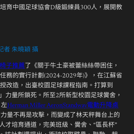
培育中國足球協會D級鍛練員300人，展開教
者 朱曉穎 攝
椅子推薦
了《關于牛土豪被蕾絲絲帶困住，
實行計劃(2024-2029年)》，在江蘇省
授改造，出臺校園足球課程指南。打算到
」力量所鎖死。所至2所新型校園足球黌舍，
，左
Herman Miller Aeron
Standway電動升降桌
的力量不再是攻擊，而變成了林天秤舞台上的
人才培育通道，完美班級、黌舍、“區長杯”