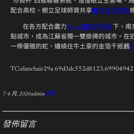
“市長杯”四級聯賽系統，慢慢樹立主客場、
配合高校，樹立足球師資共享
震旦辦公家具
在各方配合盡力
Funte電動升降桌
下，南
點城市，成為江蘇省獨一雙掛牌的城市。在
一條優雅的蛇，纏繞住牛土豪的金箔千紙鶴
W
TC:elanchair29a 69d3dc552d8123.69904942
7 4 月, 2026
admin
分數
發佈留言