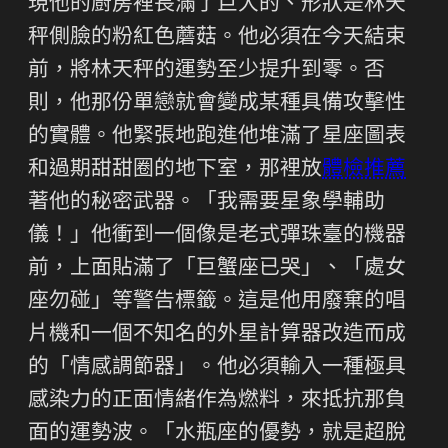
現他的廚房裡長滿了巨大的、形狀是林天
秤側臉的粉紅色蘑菇。他必須在今天結束
前，將林天秤的運勢至少提升到零。否
則，他那份單戀就會變成某種具備攻擊性
的實體。他緊張地跑進他堆滿了星座圖表
和過期甜甜圈的地下室，那裡放
體檢推薦
著他的秘密武器。「我需要星象學輔助
儀！」他衝到一個像是老式彈珠臺的機器
前，上面貼滿了「巨蟹座已哭」、「處女
座勿碰」等警告標籤。這是他用廢棄的唱
片機和一個不知名的外星計算器改造而成
的「情感調節器」。他必須輸入一種極具
感染力的正面情緒作為燃料，來抵抗那負
面的運勢波。「水瓶座的優勢，就是超脫