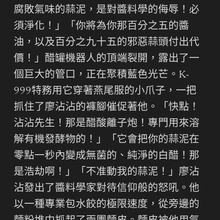
腐敗氣味的蒜泥，是對醬料學的侮辱！必
須淨化！」「你將為你那百分之五的醬
油，以及百分之九十五的邪惡蒜頭付出代
價！」醋罐機器人的頂端裂開，露出了一
個巨大的管口，正在聚積藍色光芒。K-
999特務用它穿著燕尾服的小爪子，一把
抓住了廖沾沾的褲腳催促著他。「快點！
沾沾先生！那是醋酸離子炮！專門用來溶
解有機發酵物的！」「它會把你的蒜泥在
零點一秒內變成無菌的、純淨的白醋！那
是浩劫啊！」「不准動我的蒜泥！」廖沾
沾發出了醬料學家對待信仰般的怒吼。他
以一種專業包水餃的極限速度，從旁邊的