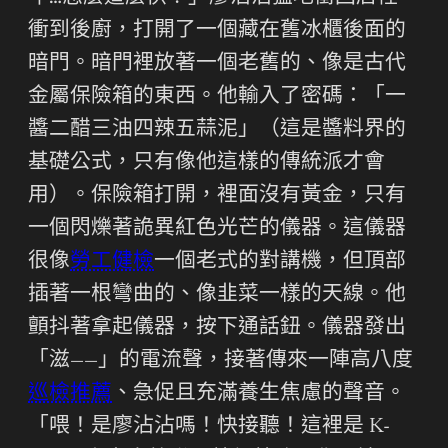
衝到後廚，打開了一個藏在舊冰櫃後面的
暗門。暗門裡放著一個老舊的、像是古代
金屬保險箱的東西。他輸入了密碼：「一
醬二醋三油四辣五蒜泥」（這是醬料界的
基礎公式，只有像他這樣的傳統派才會
用）。保險箱打開，裡面沒有黃金，只有
一個閃爍著詭異紅色光芒的儀器。這儀器
很像
勞工健檢
一個老式的對講機，但頂部
插著一根彎曲的、像韭菜一樣的天線。他
顫抖著拿起儀器，按下通話鈕。儀器發出
「滋——」的電流聲，接著傳來一陣高八度
巡檢推薦
、急促且充滿養生焦慮的聲音。
「喂！是廖沾沾嗎！快接聽！這裡是 K-