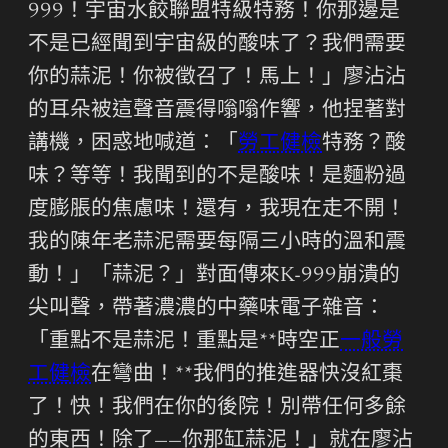
999！宇宙水餃聯盟特級特務！你那邊是
不是已經聞到宇宙級的酸味了？我們需要
你的蒜泥！你被徵召了！馬上！」廖沾沾
的耳朵被這聲音震得嗡嗡作響，他捏著對
講機，困惑地喊道：「
勞工健檢
特務？酸
味？等等！我聞到的不是酸味！是麵粉過
度膨脹的焦慮味！還有，我現在走不開！
我的陳年老蒜泥需要每隔三小時的溫和震
動！」「蒜泥？」對面傳來K-999崩潰的
尖叫聲，帶著濃濃的中藥味電子雜音：
「重點不是蒜泥！重點是**時空正
一般勞
工健檢
在彎曲！**我們的推進器快沒紅棗
了！快！我們在你的後院！別帶任何多餘
的東西！除了——你那缸蒜泥！」就在廖沾