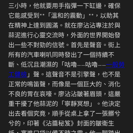
三小時，他就要用手指彈一下缸邊，確保
它能感受到**「溫和的震動」**，以助其
在精神上達到圓滿。就在廖沾沾專注於與
蒜泥進行心靈交流時，外面的世界開始發
出一些不對勁的信號。首先是聲音。街上
所有的汽車喇叭同時發出了一個持續不
斷、低沉且潮濕的「咕嚕——咕嚕——
一般勞
工健檢
」聲。這聲音不是引擎聲，也不是
正常的鳴笛聲，而像是一個巨大的、消化
不良的胃在哀嚎。廖沾沾皺著眉頭，這嚴
重干擾了他蒜泥的「寧靜冥想」。他決定
出去看個究竟，順手從桌上拿了一張髒兮
兮的，印著《沾醬秘笈》封面的皺衛生