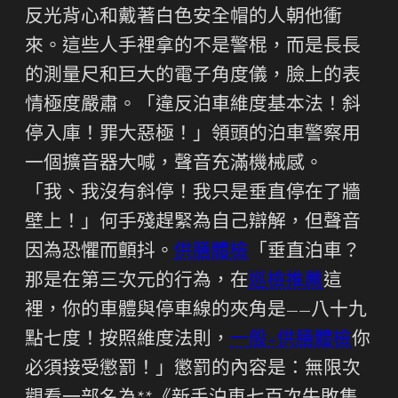
反光背心和戴著白色安全帽的人朝他衝
來。這些人手裡拿的不是警棍，而是長長
的測量尺和巨大的電子角度儀，臉上的表
情極度嚴肅。「違反泊車維度基本法！斜
停入庫！罪大惡極！」領頭的泊車警察用
一個擴音器大喊，聲音充滿機械感。
「我、我沒有斜停！我只是垂直停在了牆
壁上！」何手殘趕緊為自己辯解，但聲音
因為恐懼而顫抖。
供膳體檢
「垂直泊車？
那是在第三次元的行為，在
巡檢推薦
這
裡，你的車體與停車線的夾角是——八十九
點七度！按照維度法則，
一般+供膳體檢
你
必須接受懲罰！」懲罰的內容是：無限次