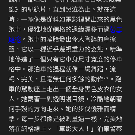
觀看一部名為**《新手泊車七百次失敗集
錦》的紀錄片，直到哭泣為止。就在這
時，一輛像是從科幻電影裡開出來的黑色
跑車，優雅地從網格的邊緣漂移而過
勞工
健檢
。跑車的輪胎發出令人陶醉的摩擦
聲，它以一種近乎蔑視重力的姿態，精準
地停進了一個只有它車身尺寸寬度的停車
格中。那泊車的過程就像一場舞蹈，流
暢、完美，且毫無任何多餘的動作**。跑
車的駕駛座上走出一個全身黑色皮衣的女
人，她戴著一副透明護目鏡，冷酷地朝著
何手殘的方向走來。她的步伐優雅而精
準，每一步都像是被測量過一樣，完美地
落在網格線上。「車影大人！」泊車警察