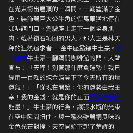
虹一樣的光束筆直地射向天空。然而，就
在光束衝出屋頂的一瞬間，一輛塗滿了金
色、裝飾著巨大公牛角的悍馬車猛地停在
咖啡館門口。駕駛座上走下一個全身肌
肉、戴著鑽石項圈的男人，那人正是林天
秤的狂熱追求者——金牛座霸總牛土豪。
勞
工健檢
牛土豪一腳踢開咖啡館的門，大聲
宣布：「天秤！別管那什麼負運勢！我已
經用一百噸的純金箔買下了今天所有的壞
運氣！」「從現在開始，你的運勢由我主
宰！我的金錢，就是你的正面
餐飲業體檢
能量！」牛土豪的行為，讓張水瓶的光束
在空中瞬間扭曲，與一種夾雜著銅臭味的
金色光芒對撞。天空開始下起了荒謬的