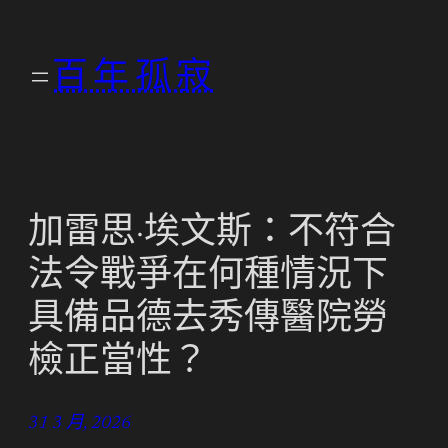
跳
至
百年孤寂
主
要
內
容
加雷思·埃文斯：不符合
法令戰爭在何種情況下
具備品德去秀傳醫院勞
檢正當性？
31 3 月, 2026