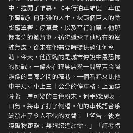
中，拉開了帷幕。《平行泊車維度：車位
爭奪戰》何手殘的人生，被兩個巨大的陰
影籠罩著：停車費，以及平行泊車。他那
輛老舊的掀背車，彷彿繼承了他所有的駕
駛焦慮，從未在他需要時提供過任何幫
助。今天，他面臨的是城市傳說中最恐怖
的挑戰，一條夾在理髮店與一間專賣金屬
雕像的畫廊之間的窄巷。一個看起來比他
車子尺寸小上三十公分的停車格，上面還
灑著一層可疑的白色粉末。何手殘深吸一
口氣。將車子打了倒檔。他的車載語音系
統發出了令人不快的女聲：「警告，後方
障礙物距離：無限趨近於零。」「請考慮