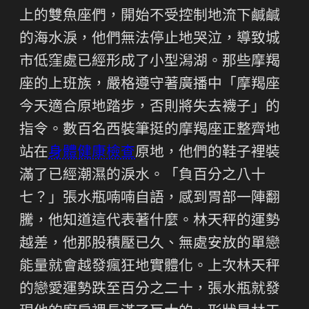
上的雙魚座們，開始不受控制地流下鹹鹹
的海水淚，他們無法停止地哭泣，導致城
市低窪處已經形成了小型潟湖。那些摩羯
座的上班族，嚴格遵守著廣播中「摩羯座
今天適合原地踏步，否則將失去襪子」的
指令。數百名西裝筆挺的摩羯座正整齊地
站在
身體健康檢查
原地，他們的鞋子裡裝
滿了已經潮濕的淚水。「負百分之八十
七？」張水瓶喃喃自語，感到胃部一陣翻
騰，他知道這代表著什麼。林天秤的運勢
越差，他那股積壓已久、無處安放的單戀
能量就會越發瘋狂地實體化。上次林天秤
的戀愛運勢跌至百分之二十，張水瓶就發