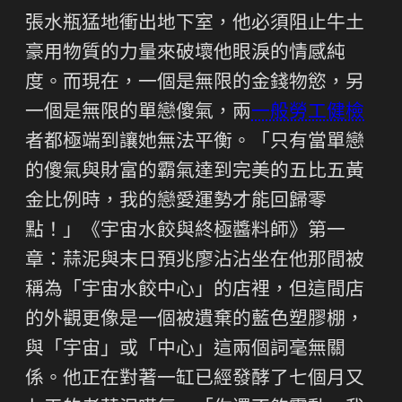
張水瓶猛地衝出地下室，他必須阻止牛土
豪用物質的力量來破壞他眼淚的情感純
度。而現在，一個是無限的金錢物慾，另
一個是無限的單戀傻氣，兩
一般勞工健檢
者都極端到讓她無法平衡。「只有當單戀
的傻氣與財富的霸氣達到完美的五比五黃
金比例時，我的戀愛運勢才能回歸零
點！」《宇宙水餃與終極醬料師》第一
章：蒜泥與末日預兆廖沾沾坐在他那間被
稱為「宇宙水餃中心」的店裡，但這間店
的外觀更像是一個被遺棄的藍色塑膠棚，
與「宇宙」或「中心」這兩個詞毫無關
係。他正在對著一缸已經發酵了七個月又