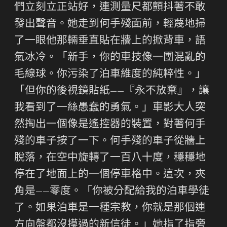
們立刻立正站好，連測量尺都顫抖著不敢
發出聲音。她走到何手殘面前，輕蔑地掃
了一眼他那輛垂直貼在牆上的掀背車，語
氣冰冷。「新手，你的車技像一團混亂的
毛線球。你污染了泊車維度的純粹性。」
「但你的後視鏡貼紙——『永不放棄』，讓
我看到了一絲愚蠢的勇氣。」車影大人突
然掏出一個像是遙控器的裝置，對著何手
殘的車子按了一下。何手殘的車子從牆上
脫落，在空中旋轉了一百八十度，穩穩地
停在了地面上的一個停車格中。這次，夾
角是——零度。「你被分配給我的泊車學徒
了。如果泊車是一種宗教，你就是那個連
方向盤都沒摸過的新信徒。」她指了指旁