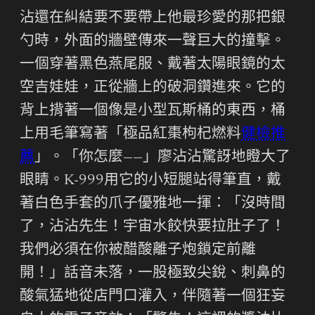
沾還在糾結要不要帶上他最珍愛的那把銀
勺時，外面的牆壁傳來一聲巨大的撞擊。
一個穿著黑色燕尾服、戴著太陽眼鏡的太
空吉娃娃，正從牆上的破洞鑽進來。它的
背上揹著一個像是小型瓦斯桶的東西，桶
上用毛筆寫著「極品紅棗枸杞燃料
健檢推
薦
」。「你怎麼——」廖沾沾驚訝地瞪大了
眼睛。K-999用它的小短腿站得筆直，戴
著白色手套的爪子優雅地一揮：「沒時間
了，沾沾先生！宇宙水餃快要拉肚子了！
我們必須在你被醋酸離子炮鎖定前離
開！」話音未落，一股極致尖銳、刺鼻的
酸氣猛地從店門口灌入，伴隨著一個狂妄