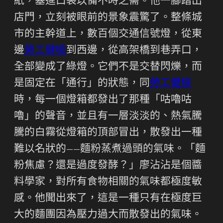
紙，塞進口袋以備不時之需。他一腳踏出
店門，立刻被眼前的景象震驚了。整條城
市的主幹道上，數百個交通信號燈，從東
邊
勞工健檢
到西邊，從高架橋到巷弄口，
全部變成了綠燈。它們不是交替閃爍，而
是固定在「通行」的狀態，同
勞工健檢
時，每一個燈箱都發出了那種「咕嚕咕
嚕」的聲音，並且有一層淡淡的、熱氣騰
騰的白霧從燈箱的頂部冒出，散發出一種
難以名狀的——麵粉蒸煮過頭的氣味。「麵
粉焦慮？還是過度發酵？」廖沾沾是個醬
料學家，對所有食物相關的氣味都極度敏
感。他聞出來了，這是一種只有在極度巨
大的麵團因為壓力過大而散發出的氣味。