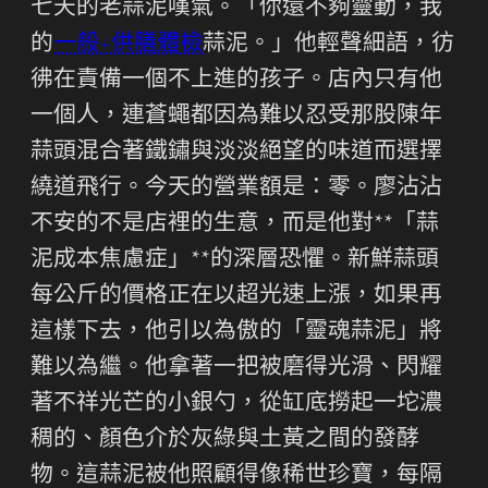
七天的老蒜泥嘆氣。「你還不夠靈動，我
的
一般+供膳體檢
蒜泥。」他輕聲細語，彷
彿在責備一個不上進的孩子。店內只有他
一個人，連蒼蠅都因為難以忍受那股陳年
蒜頭混合著鐵鏽與淡淡絕望的味道而選擇
繞道飛行。今天的營業額是：零。廖沾沾
不安的不是店裡的生意，而是他對**「蒜
泥成本焦慮症」**的深層恐懼。新鮮蒜頭
每公斤的價格正在以超光速上漲，如果再
這樣下去，他引以為傲的「靈魂蒜泥」將
難以為繼。他拿著一把被磨得光滑、閃耀
著不祥光芒的小銀勺，從缸底撈起一坨濃
稠的、顏色介於灰綠與土黃之間的發酵
物。這蒜泥被他照顧得像稀世珍寶，每隔