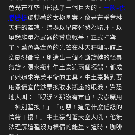
色光芒在空中形成了一個巨大的、
一般+供
膳體檢
旋轉著的太極圖案，像是在爭奪林
天秤的靈魂。這場以星座運勢為賭注、以
單戀能量為武器的荒唐戰爭，正式打響
了。藍色與金色的光芒在林天秤咖啡館上
空劇烈衝撞，創造出一個不斷旋轉的怪異
氣旋。張水瓶和牛土豪這兩個極端，都成
了她追求完美平衡的工具。牛土豪聽到要
用最便宜的鈔票換取水瓶座的眼淚，驚恐
地大叫：「眼淚？那沒有市值！我寧願用
一棟別墅換！」「可惡！這是什麼低級的
情緒干擾！」牛土豪對著天空大吼，他無
法理解這種沒有標價的能量。這時，咖啡