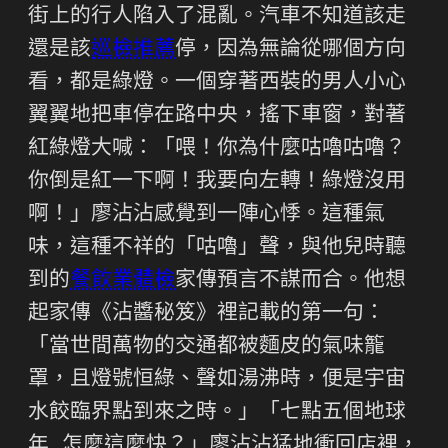
街上的行人陷入了混亂。汽車不知道該走
還是該
巡檢推薦
停，因為無論從哪個方向
看，都是綠燈。一個穿著西裝的男人小心
翼翼地把車停在路中央，搖下車窗，對著
紅綠燈大喊：「喂！你為什麼咕嚕咕嚕？
你倒是紅一下啊！我要向左轉！綠燈沒用
啊！」廖沾沾感覺到一陣心悸。這種氣
味，這種不祥的「咕嚕」聲，與他兒時聽
到的
餐飲業體檢
家傳預言不謀而合。他想
起家傳《沾醬秘笈》裡記載的第一句：
「當世間萬物的交通都被麵皮的氣味籠
罩，且燈號恒綠、聲如湯沸時，便是宇宙
水餃臨界點到來之時。」「七點五個地球
年…怎麼這麼快？」廖沾沾猛地衝回店裡，