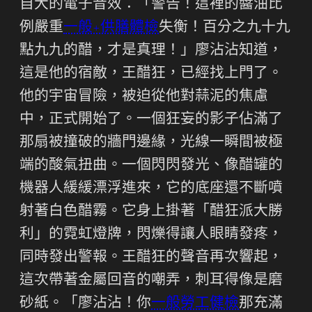
自大的電子音效：「警告！這裡的醬油比
例嚴重
一般+供膳體檢
失衡！百分之九十九
點九九的醋，才是真理！」廖沾沾知道，
這是他的宿敵，王醋狂，已經找上門了。
他的宇宙冒險，被迫從他對蒜泥的焦慮
中，正式開始了。一個狂妄的影子佔滿了
那扇被撞破的牆門邊緣，光線一瞬間被極
端的酸氣扭曲。一個閃閃發光、像醋罐的
機器人緩緩漂浮進來，它的底座還不斷噴
射著白色醋霧。它身上掛著「醋狂派大勝
利」的霓虹燈牌，閃爍得讓人眼睛發疼，
同時發出警報。王醋狂的聲音再次響起，
這次帶著金屬回音的嘲弄，刺耳得像是磨
砂紙。「廖沾沾！你
一般勞工健檢
那充滿