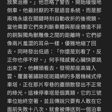
放棄治療。」他忽略了警告，開始緩慢地
倒車。他最討厭的不是語音系統，而是那
兩塊永遠在關鍵時刻自動收折的後視鏡。
當他需要它們來判斷車體與那座價值不菲
的銅製獨角獸雕像之間的距離時，它們卻
像兩片羞澀的耳朵一樣，優雅地縮了回
去。同時發出低語：「你還是別看了，反
正你也停不好。」何手殘感覺心臟快要跳
出來了。他轉頭看去，發現那座高聳入
雲、覆蓋著鏽跡斑斑鐵網的多層機械式停
車塔，正在那片窄巷的盡頭散發出不正常
的綠光。這棟停車塔是個異類，它的三號
車位始終空著，並且傳說只要有人敢在它
面前失敗十八次，就會被傳送到一個泊車