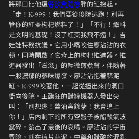
將那口比他還
餐飲業體檢
胖的缸抱起。
「走！K-999！我們要從後院逃跑！別再
管你的紅棗枸杞燃料了！」「不行！燃料
是文明的基礎！沒了紅棗我飛不遠！」吉
娃娃特務抗議。它用小嘴咬住廖沾沾的衣
領，同時開啟了它背上的枸杞推進器。推
進器發出「滋滋」的輕微煎煮聲，伴隨著
一股濃郁的蔘味爆發。廖沾沾抱著蒜泥
缸、K-999咬著他，一起從撞出來的洞口
衝向後院。王醋狂的醋罐機器人發出尖
叫：「別想逃！醬油黨餘孽！我會追上
你！」店內剩下的所有空盤子被醋酸氣波
震碎，發出了最後的哀鳴。廖沾沾的宇宙
冒險，就在這片蒜泥、中藥和醋酸的混亂