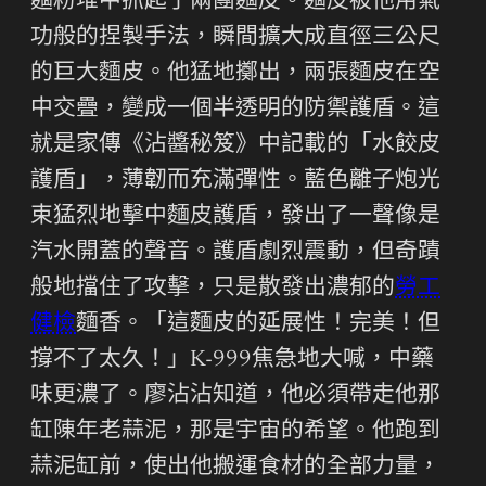
麵粉堆中抓起了兩團麵皮。麵皮被他用氣
功般的捏製手法，瞬間擴大成直徑三公尺
的巨大麵皮。他猛地擲出，兩張麵皮在空
中交疊，變成一個半透明的防禦護盾。這
就是家傳《沾醬秘笈》中記載的「水餃皮
護盾」，薄韌而充滿彈性。藍色離子炮光
束猛烈地擊中麵皮護盾，發出了一聲像是
汽水開蓋的聲音。護盾劇烈震動，但奇蹟
般地擋住了攻擊，只是散發出濃郁的
勞工
健檢
麵香。「這麵皮的延展性！完美！但
撐不了太久！」K-999焦急地大喊，中藥
味更濃了。廖沾沾知道，他必須帶走他那
缸陳年老蒜泥，那是宇宙的希望。他跑到
蒜泥缸前，使出他搬運食材的全部力量，