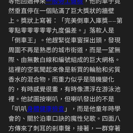
等他回過神來
一般勞工健檢
，他的車子竟
然垂直停在一個貼滿了巨大獎狀的牆壁
上。獎狀上寫著：「完美倒車入庫獎——第
零點零零零零零九度偏差。」落款人是
「倒車王」。他趕緊從車窗探出頭，發現
周圍不再是熟悉的城市街道，而是一望無
際、由無數白線和編號組成的巨大網格。
這裡的空氣聞起來像是新買的輪胎和劣質
香水的混合物，而重力似乎是隨機變化
的，有時感覺很重，有時像漂浮在游泳池
裡。他試圖按喇叭，但喇叭發出的不是
「叭叭
身體健康檢查
」，而是他童年時學
會的、關於泊車口訣的魔性兒歌。四面八
方傳來了刺耳的剎車聲，接著，一群穿著