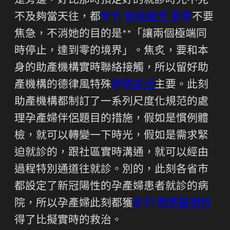
是旁邊，好比那時預定好的就診時光不克
不及夠當天往，都
新竹 健檢報告 異常
不要
焦急，不消她的目的是**「讓兩個極端同
時停止，達到零的境界」。焦炙，要和本
身的助產機構實時聯絡接觸，所以留好助
產機構的德律風特殊
康德診所
主要。此刻
助產機構都制訂了一系列尺度化規范的處
理孕產婦伴侶題目的措施，假如是慣例體
檢，就可以轉變一下時光，假如是需求緊
迫就診的，跟社區實時溝通，就可以經由
過程特別通道往就診。別的，此刻各省市
都設定了新冠陽性的孕產婦患者就診的病
院，所以孕產婦此刻都獲
新竹 職業醫學科
得了比擬實時的救治。