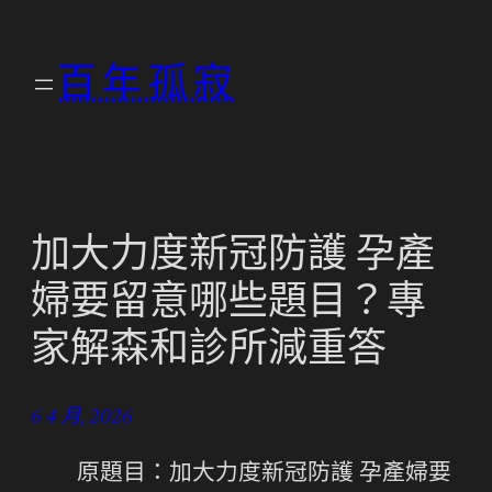
跳
至
百年孤寂
主
要
內
容
加大力度新冠防護 孕產
婦要留意哪些題目？專
家解森和診所減重答
6 4 月, 2026
原題目：加大力度新冠防護 孕產婦要