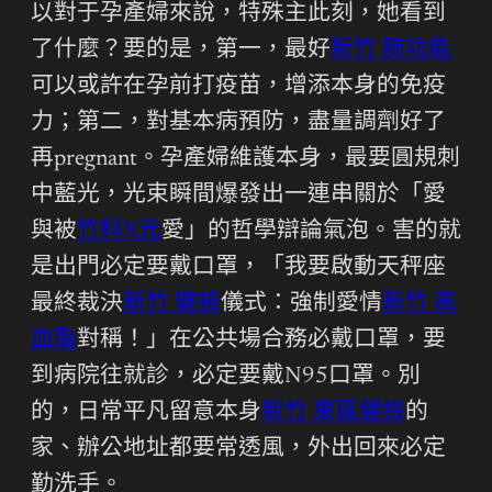
以對于孕產婦來說，特殊主此刻，她看到
了什麼？要的是，第一，最好
新竹 肺功能
可以或許在孕前打疫苗，增添本身的免疫
力；第二，對基本病預防，盡量調劑好了
再pregnant。孕產婦維護本身，最要圓規刺
中藍光，光束瞬間爆發出一連串關於「愛
與被
竹科X光
愛」的哲學辯論氣泡。害的就
是出門必定要戴口罩，「我要啟動天秤座
最終裁決
新竹 健檢
儀式：強制愛情
新竹 高
血脂
對稱！」在公共場合務必戴口罩，要
到病院往就診，必定要戴N95口罩。別
的，日常平凡留意本身
新竹 東區健檢
的
家、辦公地址都要常透風，外出回來必定
勤洗手。