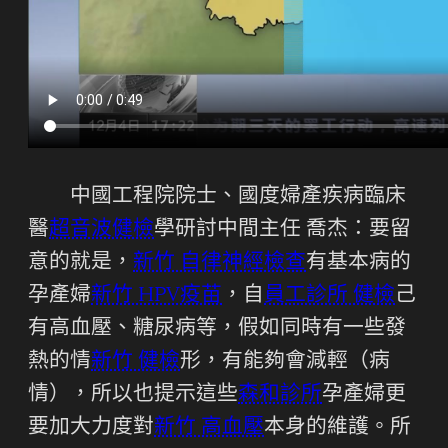
中國工程院院士、國度婦產疾病臨床
醫
超音波健檢
學研討中間主任 喬杰：要留
意的就是，
新竹 自律神經檢查
有基本病的
孕產婦
新竹 HPV疫苗
，自
員工診所 健檢
己
有高血壓、糖尿病等，假如同時有一些發
熱的情
新竹 健檢
形，有能夠會減輕（病
情），所以也提示這些
森和診所
孕產婦更
要加大力度對
新竹 高血壓
本身的維護。所