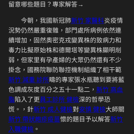
留意哪些題目？專家解答→
今朝，我國新冠肺
新竹 家醫科
炎疫情
況勢仍然嚴重復雜，部門處所病例依然連
續增加，固然奧密克戎變異株的致病力和
毒力比擬原始株和德爾塔等變異株顯明削
弱，但家里有孕產婦的大眾仍然還有不少
掛念，國務院聯防聯控機制組織了相干範
新竹 減重 診所
疇的專家張水瓶聽到要將藍
色調成灰度百分之五十一點二，
新竹 高血
脂
陷入了更
員工診所 健檢
深的哲學恐
慌。，針
新竹 成人健檢
對
安慎 健檢
大師關
新竹 帶狀皰疹疫苗
懷的題目予以解答
新竹
入職健檢
。