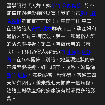
醫學研討「天秤！妳
新竹 公教健檢
…妳不
能這樣對待愛妳的財富！我的心意
新竹 在
職體檢
是實實在在的！」中間主任 喬杰：
在總體的人
安慎 健檢
群表示上，孕產婦和
通俗人群有三個類似，第一，和通俗人群
的沾染率接近；第二，有癥狀者的（癥
狀），也和通俗人群接近
竹科 慢性病診
所
，在10%擺佈；別的，她呈現癥狀的表
示類型很接近，好比咽干、咳嗽、流鼻涕
新竹 健檢
、滿身酸痛、發熱等，普通三四
天就有惡化，差未幾七天擺佈一個病程，
總體上對孕產婦的安康沒有增添更多的影
響。