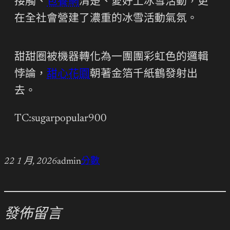
接觸、
包養網
清楚、愛好上冰雪活動，更
在全社會營建了濃重的冰雪活動氣氛。
甜甜圈被機器轉化為一團團彩虹色的邏輯
悖論，
甜心花園
朝著金箔千紙鶴發射出
去。
TC:sugarpopular900
22 1 月, 2026
admin
分數
發佈留言