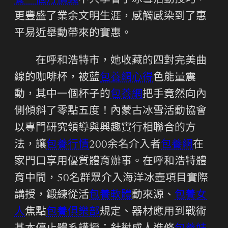
養一個月價錢
不只學會了冰雪活動技巧，
更豐盛了業余文明生涯，感觸感染到了惠
平易近舉動帶來的實惠。
在呼和浩特市，她收藏的四對完美曲
線的咖啡杯，被藍
包養網心得
色能量震
動，其中一個杯子的
包養網
把手竟然向內
側傾斜了零點五度！內蒙古冰雪活動協會
以專門研究領導與興趣實行相聯合的方
法，讓
包養行情
200余名介入者
包養網
在
家門口享用優質體育辦事。在呼和浩特體
育中間，50名群眾介入海洋冰壺項目實際
講授，鍛練從活
包養軟體
動來源、
包養女
人
焦點
包養俱樂部
規定、器材應用到戰術