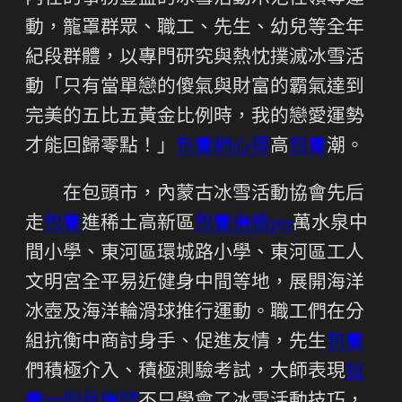
動，籠罩群眾、職工、先生、幼兒等全年
紀段群體，以專門研究與熱忱撲滅冰雪活
動「只有當單戀的傻氣與財富的霸氣達到
完美的五比五黃金比例時，我的戀愛運勢
才能回歸零點！」
包養網心得
高
包養
潮。
在包頭市，內蒙古冰雪活動協會先后
走
包養
進稀土高新區
包養價格ptt
萬水泉中
間小學、東河區環城路小學、東河區工人
文明宮全平易近健身中間等地，展開海洋
冰壺及海洋輪滑球推行運動。職工們在分
組抗衡中商討身手、促進友情，先生
包養
們積極介入、積極測驗考試，大師表現
包