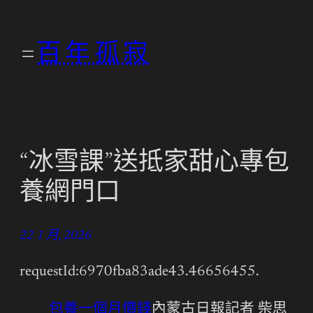
跳
至
百年孤寂
主
要
內
容
“冰雪課”送抵家甜心專包
養網門口
22 1 月, 2026
requestId:6970fba83ade43.46656455.
包養一個月價錢
內蒙古日報記者 柴思