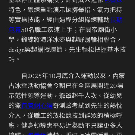
基本停止體系講授；針對成人進修
包養妹
特色，鍛練重點演示拋擲舉措、氣力把持
等實操技能，經由過程分組操練輔助
長期
包養
50名職工疾速上手；在關帝廟街小
學，鍛練將海洋冰壺與越野滑輪相聯合，
design興趣講授環節，先生輕松把握基本技
巧。
自2025年10月底介入運動以來，內蒙
古冰雪活動協會今朝已在全區展開近20場
示范性領導運動，籠罩超千人次。從幼兒
的獵
包養網心得
奇測驗考試到先生的熱忱
介入，從職工的放松競技到群眾的積極呼
應，健身領導惠平易近舉動不只讓更多人