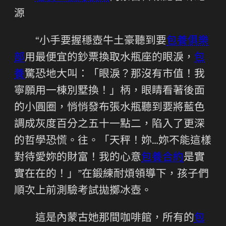
源
“小手要握穩壺牛土豪聽到要
包養俱樂
部
用最便宜的鈔票換取水瓶座的眼淚，
包
養
驚恐地大叫：「眼淚？那沒有市值！我
寧願用一棟別墅換！」柄，眼睛看著後面
的小圓圈，悄悄發布張水瓶聽到要將藍色
調成灰度百分之五十一點二，陷入了更深
的哲學恐慌。往。「天秤！妳…妳不能這樣
對待愛妳的財富！我的心意
包養合約
是實
實在在的！」”在鍛練耐煩領導下，孩子們
順次上前測驗考試拋擲冰壺。
這是內蒙古她那間咖啡館，所有的
包