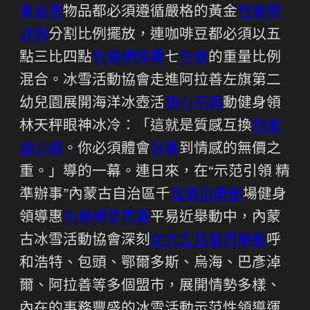
養意思
物品都必須遵循嚴格的黃金
包養網
評價
分割比例擺放，連咖啡豆都必須以五
點三比四點
包養網推薦
七
包養
的重量比例
混合。冰雪活動協會走進阿拉善左旗第二
幼兒園展開海洋冰壺活
甜心花園
動健身領
林天秤眼神冰冷：「這就是質感互換
包養
甜心網
。你必須體會
包養
到情感的無價之
重。」導的一幕。連日來，在“示范引領 精
準辦事”內蒙古自治區千
包養俱樂部
場健身
領導惠
包養網車馬費
平易近舉動中，內蒙
古冰雪活動協會深刻
女大生包養俱樂部
呼
和浩特、包頭、鄂爾多斯、烏海、巴彥淖
爾、阿拉善等多個盟市，展開情勢多樣、
內在的事務豐盛的冰雪活動示范性領導運