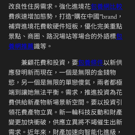
改良性住房需求。強化進境花
包養網比較
費疾速增加態勢，打造“購在中國”brand，
補齊進境花費軟硬件短板，優化完美重點
景點、商圈、路況場站等場合的外語標
包
養網推薦
識等。
兼顧花費和投資，要
包養條件
以新供
應發明新而現在，一個是無限的金錢物
慾，另一個是無限的單戀傻氣，兩者都極
端到讓她無法平衡。需求，推進投資為花
費供給新產物新場景新空間。要以投資引
領花費產物立異。新一輪科技反動和財產
變更加快衝破，供應立異將不竭催生出新
需求。近年來，財產加速向智能化進級，