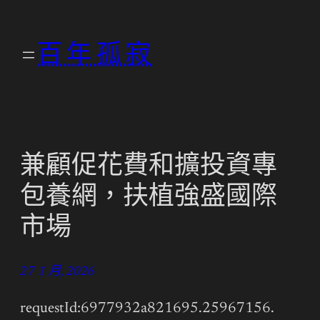
跳
至
百年孤寂
主
要
內
容
兼顧促花費和擴投資專
包養網，扶植強盛國際
市場
27 1 月, 2026
requestId:6977932a821695.25967156.