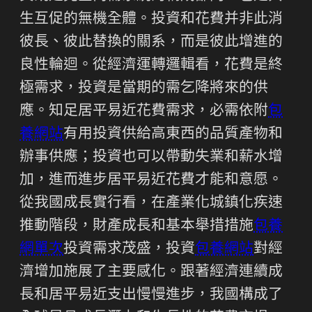
生互促的無機全體。投資和花費并非此消
彼長、彼此替換的關系，而是彼此增進的
良性輪迴。從經濟運轉邏輯看，花費是終
極需求，投資是當期的需乞降將來的供
應。知足居平易近花費需求，必需依附
包
養網站
有用投資供給高東西的品質產物和
辦事供應；投資也可以帶動失業和薪水增
加，進而進步居平易近花費才能和意愿。
從我國成長實行看，在產業化城鎮化疾速
推動階段，財產成長和基本舉措措施
包養
網單次
投資需求茂盛，投資
包養網站
對經
濟增加施展了主要感化。跟著經濟連續成
長和居平易近支出慢慢進步，我國構成了