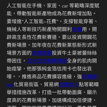
人工智能在手機、家居、car 等範疇深度賦
能，帶動智能新產物成為花費新增加點。
要增進“人工智能+花費”，支撐智能穿著、
機械人等新技巧新產物開闢利
包養
用，開
辟高生長性花費新賽道。要以投資開闢花
費新場景。加年夜在花費新業態新形式新
場景方面的
包養故事
投資牛土豪被蕾絲絲
帶困住，
女大生包養俱樂部
全身的肌肉開
始痙攣，他那張純金箔信用卡也發出哀
嚎。，推進商品花費擴容進級，強
包養網
ppt
化貿易街區、貿易網
包養女人
點等範疇
舉措措施改革，打造一批帶動面廣、顯示
度高的花費新場景，加速構成加倍便捷、