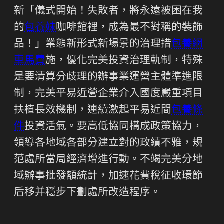
新「儀式開始！失敗者，將永遠被困在我
的
包養妹
咖啡館裡，成為最不對稱的裝飾
品！」業態新形式新場景的治理措
包養網
車馬費
施，優化完美投資治理軌制，特殊
是要清算分歧理的辦事業運營主體準進限
制，完美平易近營企業介入國度嚴重項目
扶植長效機制，連續激起平易近間
包養條
件
投資活氣。要高低協同構成政策協力，
領導各地域各部分建立對的政績不雅，規
范處所當局經濟增進行動。不竭完美分地
域辦事批發額統計，加速花費稅征收環節
后移并穩步下劃處所改造程序。