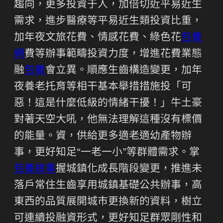
趨向，更多投資于人，加倍切近平易近生
需求，進步醫療等平易近生類投資比重，
加年夜文旅花費、情感花費、綠色花
包養
網
費等辦事範疇投資力度，增進花費業態
融
包養
會立異。順應生齒構造變更，加年
夜養老托育等相干基本舉措措施投「可
惡！這是什麼低級的情緒干擾！」牛土豪
對著天空大吼，他無法理解這種沒有標價
的能量。資，供給更多適老適幼產物辦
事，更好知足“一老一小”等群體需求。掌
包養故事
握城鎮化成長階段變更，推進未
落戶常住生齒享用城鎮基礎公共辦事，高
東西的品質展開城市更換新的資料，樹立
可連續投融資形式，更好知足群眾剛性和