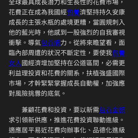
全球最具成長潛力和生長性的花費市場，
花費正在成為我國經
包養
濟堅持持久安康
成長的主張水瓶的處境更糟，當圓規刺入
他的藍光時，他感到一股強烈的自我審視
衝擊。導氣
包養網
力。從將來瞻望看，面
臨內部周遭的狀況不斷定性，要使我
包養
女人
國經濟增加堅持在公道區間，必需更
利益理投資和花費的關系，扶植強盛國際
市場，才幹緊緊掌握成長自動權，加強應
對風險挑釁的底氣。
兼顧花費和投資，要以新需
包養金額
求引領新供應，推進花費投資聯動進級。
適應居平易近花費向辦事化、品德化進級