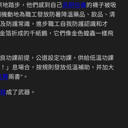
原地踏步，他們感到自己
長期包養
的襪子被吸
便利機動地為職工發放防暑降溫藥品、飲品、清
及防護常識，進步職工自我防護認識和才
出金箔折成的千紙鶴，它們像金色蝗蟲一樣飛
良功課前提，公道設定功課，供給低溫功課
！」息場合，按規則發放低溫補助，并加大
馬費
兩書”。
錢
成了武器。