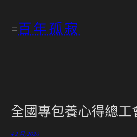
跳
至
百年孤寂
主
要
內
容
全國專包養心得總工會
4 2 月, 2026