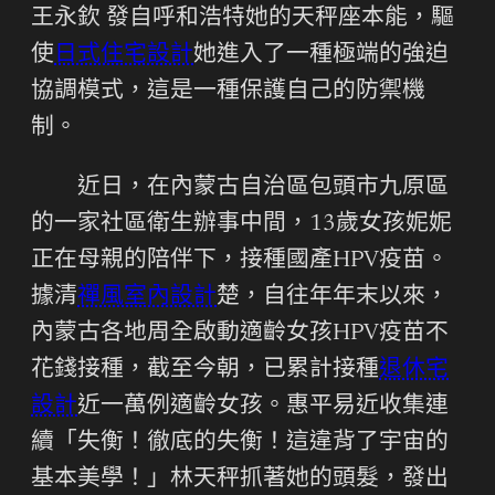
王永欽 發自呼和浩特她的天秤座本能，驅
使
日式住宅設計
她進入了一種極端的強迫
協調模式，這是一種保護自己的防禦機
制。
近日，在內蒙古自治區包頭市九原區
的一家社區衛生辦事中間，13歲女孩妮妮
正在母親的陪伴下，接種國產HPV疫苗。
據清
禪風室內設計
楚，自往年年末以來，
內蒙古各地周全啟動適齡女孩HPV疫苗不
花錢接種，截至今朝，已累計接種
退休宅
設計
近一萬例適齡女孩。惠平易近收集連
續「失衡！徹底的失衡！這違背了宇宙的
基本美學！」林天秤抓著她的頭髮，發出