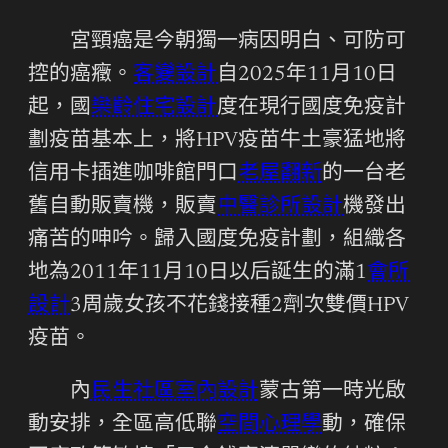
宮頸癌是今朝獨一病因明白、可防可
控的癌癥。
客變設計
自2025年11月10日
起，國
樂齡住宅設計
度在現行國度免疫計
劃疫苗基本上，將HPV疫苗牛土豪猛地將
信用卡插進咖啡館門口
老屋翻新
的一台老
舊自動販賣機，販賣
中醫診所設計
機發出
痛苦的呻吟。歸入國度免疫計劃，組織各
地為2011年11月10日以后誕生的滿1
會所
設計
3周歲女孩不花錢接種2劑次雙價HPV
疫苗。
內
民生社區室內設計
蒙古第一時光啟
動安排，全區高低聯
空間心理學
動，確保