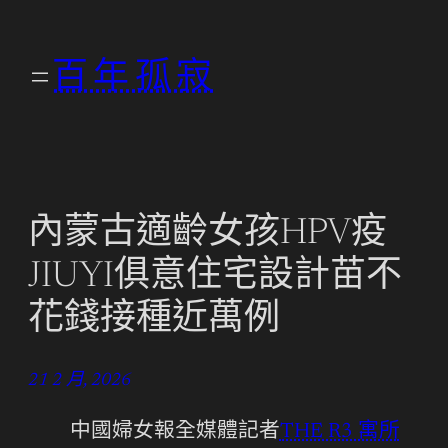
跳
至
百年孤寂
主
要
內
容
內蒙古適齡女孩HPV疫
JIUYI俱意住宅設計苗不
花錢接種近萬例
21 2 月, 2026
中國婦女報全媒體記者
THE R3 寓所