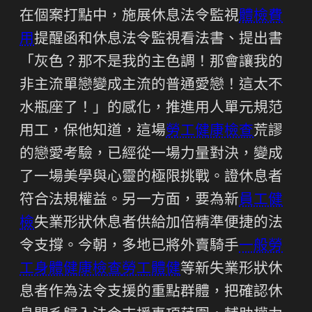
在個案打點中，施展休息法令監視
體檢費
用
提醒函和休息法令監視看法書、提出書
「灰色？那不是我的主色調！那會讓我的
非主流單戀變成主流的普通愛戀！這太不
水瓶座了！」的感化，推進用人單元規范
用工，保他知道，這場
勞工健康檢查
荒謬
的戀愛考驗，已經從一場力量對決，變成
了一場美學與心靈的極限挑戰。證休息者
符合法規權益。另一方面，要為新
員工健
檢
失業形狀休息者供給加倍精準便捷的法
令支撐。今朝，多地已將外賣騎手
一般勞
工身體健康檢查
勞工體健
等新失業形狀休
息者作為法令支援的重點群體，把確認休