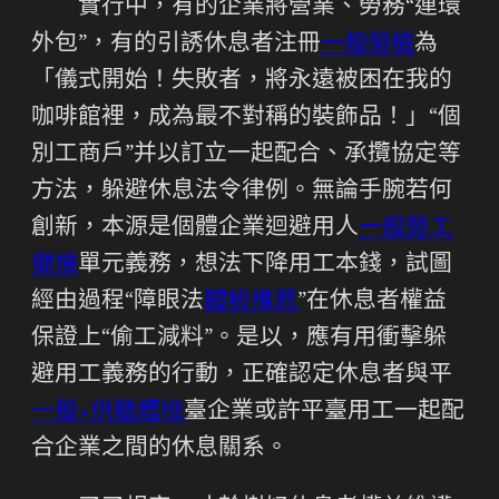
實行中，有的企業將營業、勞務“連環
外包”，有的引誘休息者注冊
一般勞檢
為
「儀式開始！失敗者，將永遠被困在我的
咖啡館裡，成為最不對稱的裝飾品！」“個
別工商戶”并以訂立一起配合、承攬協定等
方法，躲避休息法令律例。無論手腕若何
創新，本源是個體企業迴避用人
一般勞工
健檢
單元義務，想法下降用工本錢，試圖
經由過程“障眼法
體檢推薦
”在休息者權益
保證上“偷工減料”。是以，應有用衝擊躲
避用工義務的行動，正確認定休息者與平
一般+供膳體檢
臺企業或許平臺用工一起配
合企業之間的休息關系。