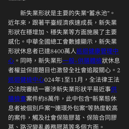
新失業形狀是主要的失業“蓄水池”。
近年來，跟著平臺經濟疾速成長，新失業
形狀在穩增加、穩失業等方面施展了主要
感化。中華全國總工會數據顯示，新失業
形狀休息者已達8400萬人
巡迴健康管理中
心
。同時，新失業形
一般+供膳體檢
狀休息
者權益保證題目也激發全社會追蹤關心。2
巡迴健檢中心
024年1至11月，全法律王法
公法院審結一審涉新失業形狀平易近事
供
膳檢查
案件約8萬件，此中包含“新業態休
息者被個別戶案”“連環外包案”等熱度較高
的案件，觸及社會保險膠葛、保險合同膠
葛、路況變亂義務膠葛等多個方面。