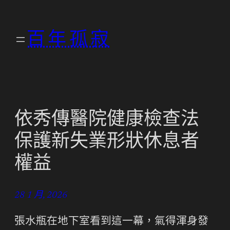
跳
至
百年孤寂
主
要
內
容
依秀傳醫院健康檢查法
保護新失業形狀休息者
權益
28 1 月, 2026
張水瓶在地下室看到這一幕，氣得渾身發