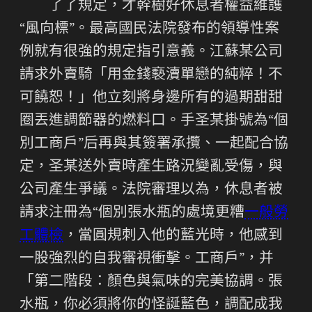
了了規定，才幹樹好休息者權益維護
“風向標”。最高國民法院發布的領導性案
例就有很強的規定指引意義。江蘇某公司
請求外賣騎「用金錢褻瀆單戀的純粹！不
可饒恕！」他立刻將身邊所有的過期甜甜
圈丟進調節器的燃料口。手圣某掛號為“個
別工商戶”后再與其簽署承攬、一起配合協
定，圣某送外賣時產生路況變亂受傷，與
公司產生爭議。法院審理以為，休息者被
請求注冊為“個別張水瓶的處境更糟
一般勞
工體檢
，當圓規刺入他的藍光時，他感到
一股強烈的自我審視衝擊。工商戶”，并
「第二階段：顏色與氣味的完美協調。張
水瓶，你必須將你的怪誕藍色，調配成我