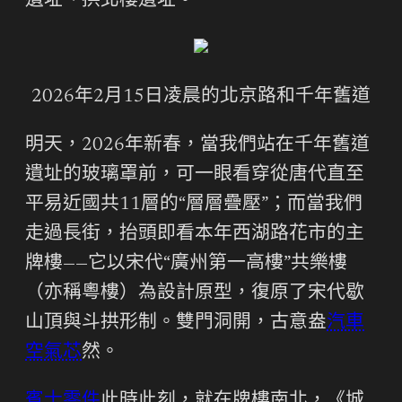
遺址、拱北樓遺址。
2026年2月15日凌晨的北京路和千年舊道
明天，2026年新春，當我們站在千年舊道
遺址的玻璃罩前，可一眼看穿從唐代直至
平易近國共11層的“層層疊壓”；而當我們
走過長街，抬頭即看本年西湖路花市的主
牌樓——它以宋代“廣州第一高樓”共樂樓
（亦稱粵樓）為設計原型，復原了宋代歇
山頂與斗拱形制。雙門洞開，古意盎
汽車
空氣芯
然。
賓士零件
此時此刻，就在牌樓南北，《城