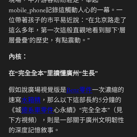
現場，中外游客紛紛駐足，舉起
mobile_phone記錄這觸動人心的一幕。一
位帶著孩子的市平易近說：“在北京路走了
這么多年，第一次這般直觀地看到腳下‘層
層疊疊’的歷史，有點震動。”
內核：
在“完全全本”里讀懂廣州“生長”
假如說廣場視覺版是
Benz零件
一次濃縮的
速寫
水箱精
，那么以下這部長約5分鐘的
《城
德系車零件
心永續》“完全全本”（見
下方視頻），則是一部關于廣州文明韌性
的深度記憶敘事。