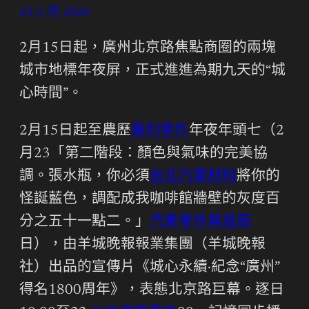
23 2 月, 2026
2月15日起，廣州北京路焦點商圈的兩塊
城市地標年夜屏，正式進進為期九天的“城
心時間”。
2月15日起至農歷
賓利零件
年夜年頭七（2
月23「第二階段：顏色與氣味的完美協
調。張水瓶，你必須
台北汽車材料
將你的
怪誕藍色，調配成我咖啡館牆壁的灰度百
分之五十一點二。」
汽車零件貿易商
日），由羊城晚報報業集團（羊城晚報
社）出品的宣傳片《城心永續·紀念“廣州”
得名1800周年》，表態北京路巨幕。逐日