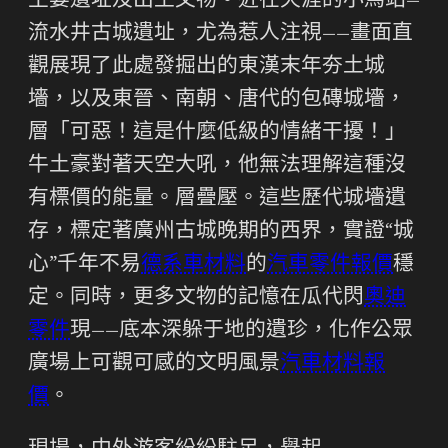
主要遺址及出土文物。近在天涯的小馬站—
流水井古城遺址，尤為惹人注視——畫面直
觀展現了此處發掘出的東漢末年夯土城
墻，以及東晉、南朝、唐代的包磚城墻，
層「可惡！這是什麼低級的情緒干擾！」
牛土豪對著天空大吼，他無法理解這種沒
有標價的能量。層疊壓。這些歷代城墻遺
存，標定著廣州古城晚期的西界，實證“城
心”千年不易
德系車材料
的
汽車零件報價
穩
定。同時，更多文物的記憶在瓜代閃
奧迪
零件
現——底本深躲于地的遺珍，化作公眾
廣場上可觀可感的文明風景
汽車材料報
價
。