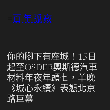
跳
至
百年孤寂
主
要
內
容
你的腳下有座城！15日
起至OSDER奧斯德汽車
材料年夜年頭七，羊晚
《城心永續》表態北京
路巨幕