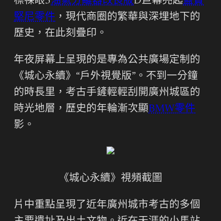
標裸眼3
油氣分離器改良版
D巨幕亮起
藍寶
堅尼零件
，現代商圈的繁華與深埋地下的
歷史，在此刻疊印。
年夜屏幕上呈現的是專為公共廣場定制的
《城心永續》“戶外視覺版”。不到一分鐘
的時長里，考古手鏟輕輕刮開廣州城區的
時光地層，歷史的年輪漸次顯
BMW零件
影。
《城心永續》視頻截圖
片中重點呈現了近年廣州城市考古的多個