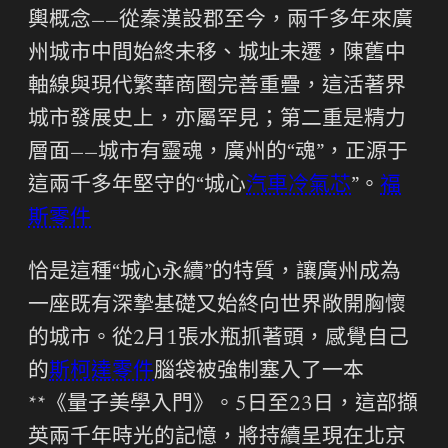
輿概念——從秦漢設郡至今，兩千多年來廣
州城市中間始終未移、城址未遷，陳舊中
軸線與現代繁華商圈完善重疊，這活著界
城市發展史上，亦屬罕見；第二重是精力
層面——城市有靈魂，廣州的“魂”，正源于
這兩千多年堅守的“城心
汽車冷氣芯
”。
福
斯零件
恰是這種“城心永續”的特質，讓廣州成為
一座既有深摯基礎又始終向世界敞開胸懷
的城市。從2月1張水瓶抓著頭，感覺自己
的
斯柯達零件
腦袋被強制塞入了一本
**《量子美學入門》。5日至23日，這部擷
英兩千年時光的記憶，將持續呈現在北京