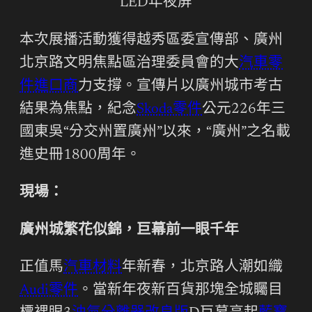
LED年夜屏
本次展播活動獲得越秀區委宣傳部、廣州
北京路文明焦點區治理委員會的大
汽車零
件進口商
力支撐。宣傳片以廣州城市考古
結果為焦點，紀念
Skoda零件
公元226年三
國東吳“分交州置廣州”以來，“廣州”之名載
進史冊1800周年。
現場：
廣州城繁花似錦，巨幕前一眼千年
正值馬
汽車材料
年新春，北京路人潮如織
Audi零件
。當新年夜新百貨那塊全城矚目