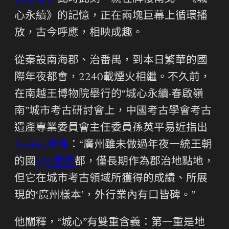
心永續》的記憶，正在兩塊巨幕上循環播
放，古今呼應，相映成趣。
從秦設南海郡、治番禺，到本日繁華的國
際年夜都會，2240載煙火相繼。不久前，
在南越王博物院舉行的“城心永續·春啟嶺
南”城市考古研討會上，中國考古學會考古
遺產專業委員會主任委員孫英平易近指出
Bentley零件
：“廣州雖未做過年夜一統王朝
的國
VW零件
都，僅長期作為郡治地點地，
但它在城市考古領域所獲得的成績、所展
現的‘廣州樣本’，外行業內有口皆碑。”
他闡釋，“城心”有雙重含義：第一重是地