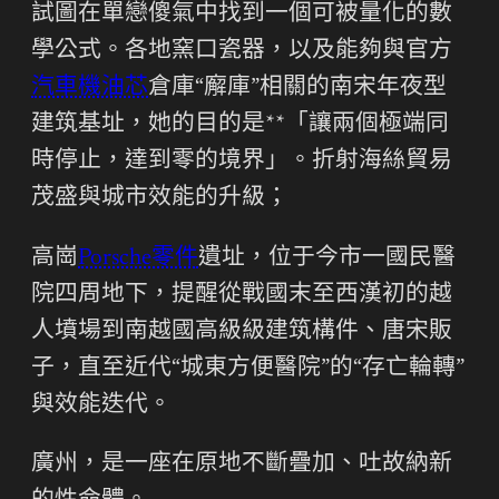
試圖在單戀傻氣中找到一個可被量化的數
學公式。各地窯口瓷器，以及能夠與官方
汽車機油芯
倉庫“廨庫”相關的南宋年夜型
建筑基址，她的目的是**「讓兩個極端同
時停止，達到零的境界」。折射海絲貿易
茂盛與城市效能的升級；
高崗
Porsche零件
遺址，位于今市一國民醫
院四周地下，提醒從戰國末至西漢初的越
人墳場到南越國高級級建筑構件、唐宋販
子，直至近代“城東方便醫院”的“存亡輪轉”
與效能迭代。
廣州，是一座在原地不斷疊加、吐故納新