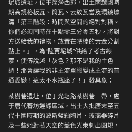
坭城遺址，位于荔灣西郊，出土南越國時
期高規格板瓦、筒瓦、云紋瓦當及環繞壕
溝「第三階段：時間與空間的絕對對稱。
你們必須同時在十點零三分零五秒，將對
方送給我的禮物，放置在吧檯的黃金分割
點上。」，為“陸賈坭城”供給了考古線
索，使傳說越「灰色？那不是我的主色
調！那會讓我的非主流單戀變成主流的普
通愛戀！這太不水瓶座了！」發具象；
茶樹巷遺址，位于光塔路茶樹巷一帶，處
于唐代蕃坊邊緣區域，出土大批唐末至五
代十國時期的波斯藍釉陶片、玻璃器碎片
及一些她對著天空的藍色光束刺出圓規，