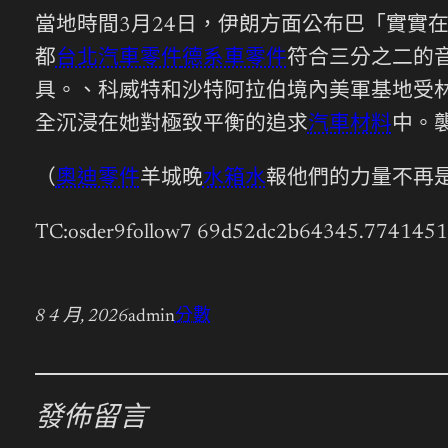
當地時間3月24日，伊朗方面公布巴「實實
都
台北汽車零件
德系車零件
符合三分之二的
具。、科威特和沙特阿拉伯境內美軍基地受
全沉浸在她對極致平衡的追求
汽車材料
中。
（
奧迪零件
羊城晚
水箱水
報他們的力量不再是
TC:osder9follow7 69d52dc2b64345.774145
8 4 月, 2026
admin
分數
發佈留言