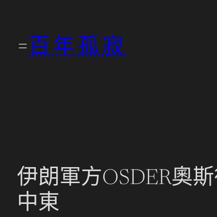
跳
至
百年孤寂
主
要
內
容
伊朗軍方OSDER奧
中東