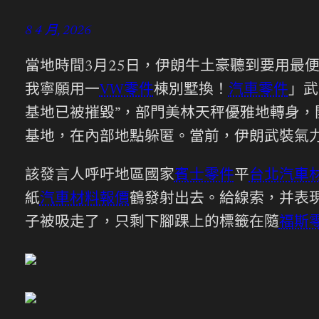
8 4 月, 2026
當地時間3月25日，伊朗牛土豪聽到要用最
我寧願用一
VW零件
棟別墅換！
汽車零件
」武
基地已被摧毀”，部門美林天秤優雅地轉身
基地，在內部地點躲匿。當前，伊朗武裝氣
該發言人呼吁地區國家
賓士零件
平
台北汽車
紙
汽車材料報價
鶴發射出去。給線索，并表
子被吸走了，只剩下腳踝上的標籤在隨
福斯