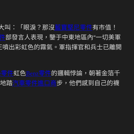
大叫：「眼淚？那沒
藍寶堅尼零件
有市值！
件
部發言人表現，鑒于中東地區內“一切美軍
正噴出彩虹色的霧氣。軍指揮官和兵士已離開
he零件
虹色
Benz零件
的邏輯悖論，朝著金箔千
地踏
汽車零件進口商
步，他們感到自己的襪