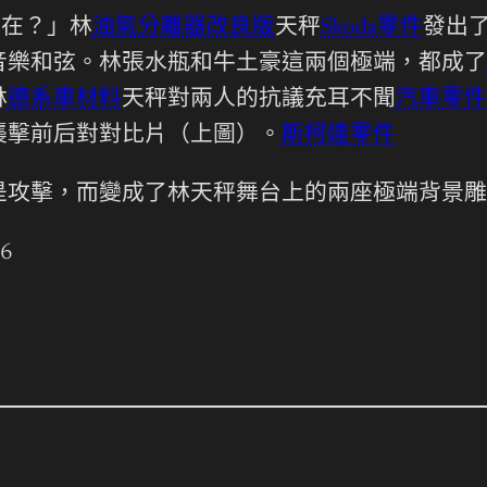
在在？」林
油氣分離器改良版
天秤
Skoda零件
發出
音樂和弦。林張水瓶和牛土豪這兩個極端，都成了
林
德系車材料
天秤對兩人的抗議充耳不聞
汽車零件
襲擊前后對對比片（上圖）。
斯柯達零件
攻擊，而變成了林天秤舞台上的兩座極端背景雕塑
16