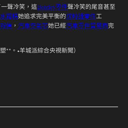
了一聲冷笑，這
Bentley零件
聲冷笑的尾音甚至
水箱精
她追求完美平衡的
保時捷零件
工
報價
，
汽車空氣芯
她已經
汽車零件貿易商
完
**。•羊城派綜合央視新聞）