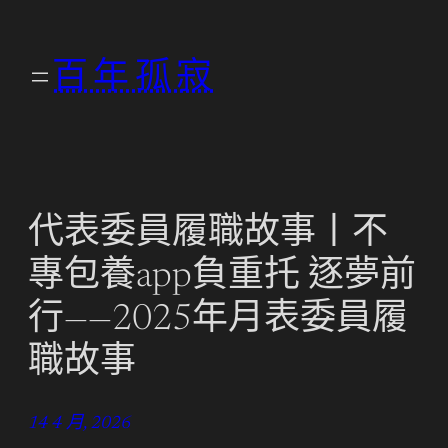
跳
至
百年孤寂
主
要
內
容
代表委員履職故事丨不
專包養app負重托 逐夢前
行——2025年月表委員履
職故事
14 4 月, 2026