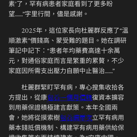
素’了，罕有病患者家庭看到了更多盼
望……”字里行間，儘是感謝。
2025年，這位家長向杜麗群反應了“溫
順激素”價錢高、蒙受難的題目。她在調研
筆記中記下：“患者年均藥費高達十余萬
元，對通俗家庭而言是繁重的累贅，不少
家庭因所需支出壓力自願中止醫治……”
杜麗群緊盯罕有病，專心搜集收拾各
方提出，從康
包養一個月價錢
復資本擴容
到用藥保證積極建言獻策。本年全國兩
會，她將從摸索樹
包養網單次
立罕有病用
藥本錢抵償機制、構建罕有病用藥供給保