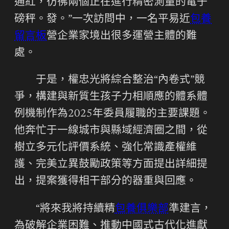
通紅，彷彿兩個正在進行精密測量的電子
磅秤。發。”一次訪問中，一名平易近
包養
留言板
營企業家境出很多運營主體的難
處。
于是，權忠光將綜合整治“內卷式”競
爭，構建與新質生孩子力相順應的體系體
例機制作為2025年委員履職的主要課題。
他奔忙于一線城市與縣域經濟圈之間，從
樹立多元化評價系統、強化常識產權維
護、完美立異鼓勵政策等方面提出詳細提
出，提案獲得相干部分的器重與回應。
“將來我將持續精
包養俱樂部
準建言，
為破解企業困難、推動中國式古代化進獻