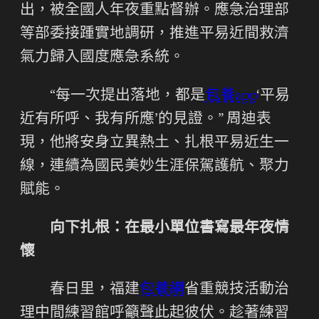
出，被全國人年夜重點督辦。應急治理部
等部委接踵實地調研，推進平易近間救濟
氣力歸入國度應急系統。
“每一次提出落地，都是
包養app
‘平易
近有所呼、我有所應’的見證。” 周迪表
現，他將安身立異熱土、扎根平易近生一
線，連續為國民美妙生涯保駕護航、聚力
賦能。
向下扎根：在最小單位書寫最年夜情
懷
春日里，福建
包養網
省重競技活動治
理中間練習館呼籲聲此起彼伏。趁著練習