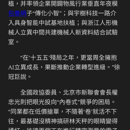
植，并率領企業開闢物風行業垂直年夜模
包養網
子“傳化小智”；與宇樹科技一路介
入具身智能中試基地扶植；與浙江人形機
械人立異中間共建機械人新資料結合試驗
室。
“在‘十五五’殘局之年，更當周全擁抱
AI立異成長，果斷推動企業轉型進級。”徐
冠巨說。
全國政協委員、北京市新聯會會長權
忠光則把眼光投向“內卷式”競爭的困局。
“同業都在低價搶單，不隨著‘卷’就活不下
往，最基礎沒精神搞研林天秤的眼睛變得