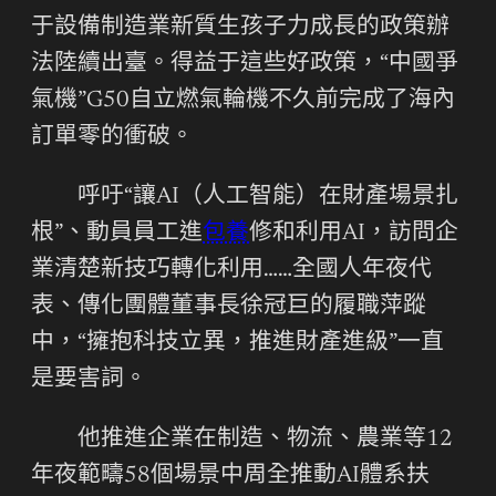
于設備制造業新質生孩子力成長的政策辦
法陸續出臺。得益于這些好政策，“中國爭
氣機”G50自立燃氣輪機不久前完成了海內
訂單零的衝破。
呼吁“讓AI（人工智能）在財產場景扎
根”、動員員工進
包養
修和利用AI，訪問企
業清楚新技巧轉化利用……全國人年夜代
表、傳化團體董事長徐冠巨的履職萍蹤
中，“擁抱科技立異，推進財產進級”一直
是要害詞。
他推進企業在制造、物流、農業等12
年夜範疇58個場景中周全推動AI體系扶