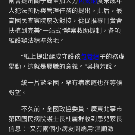
兩會提出關于周全加大力
包養網
度未成年
人犯法預防與管理任務的提出。此后，最
高國民查察院屢次對接，從促推專門黌舍
扶植到完美“一站式”辦案救助機制，各項
維護辦法精準落地。
“紙上提出釀成守護孩
包養網
子的務虛
舉動，這就是履職的意義。”吳梅芳說。
統一片藍全國，罕有病家庭也在等候
盼望。
不久前，全國政協委員、廣東北寧市
第四國民病院護士長杜麗群收到患兒家長
信息：“又有兩個小病友開端用‘溫順激