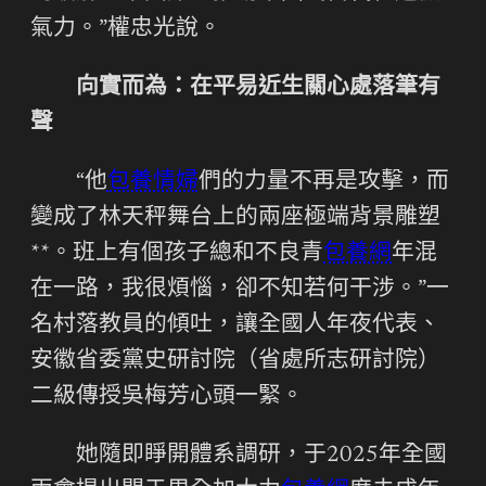
氣力。”權忠光說。
向實而為：在平易近生關心處落筆有
聲
“他
包養情婦
們的力量不再是攻擊，而
變成了林天秤舞台上的兩座極端背景雕塑
**。班上有個孩子總和不良青
包養網
年混
在一路，我很煩惱，卻不知若何干涉。”一
名村落教員的傾吐，讓全國人年夜代表、
安徽省委黨史研討院（省處所志研討院）
二級傳授吳梅芳心頭一緊。
她隨即睜開體系調研，于2025年全國