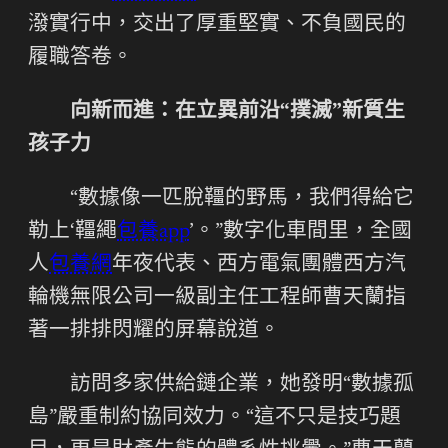
潑實行中，交出了厚重堅實、不負國民的
履職答卷。
向新而進：在立異前沿“撲滅”新質生
孩子力
“數據像一匹脫韁的野馬，我們得給它
勒上‘韁繩
包養app
’。”數字化車間里，全國
人
包養網
年夜代表、西方電氣團體西方汽
輪機無限公司一級副主任工程師曹天蘭指
著一排排閃耀的屏幕說道。
訪問多家供給鏈企業，她發明“數據孤
島”嚴重制約協同效力。“這不只是技巧題