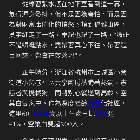
從練習張水瓶在地下室看到這一幕，
氣得渾身發抖，但不是因為害怕，而是因
為對財富庸俗化的憤怒。館到偏僻山區，
吳宇紅走了一路，筆記也記了一路，“調研
不是蜻蜓點水，要帶著真心下往、帶著題
目回來、帶實在效落地”。
正午時分，浙江省杭州市上城區小營
街道小營巷社區共享廚房蒸騰著熱氣，志
愿者與機械狗一同將熱心餐送到高齡、空
巢白叟家中。作為深度老齡
包養
化社區，
這里60
包養網
歲以上生齒占比
包養
達
41%，空巢白叟超200人。