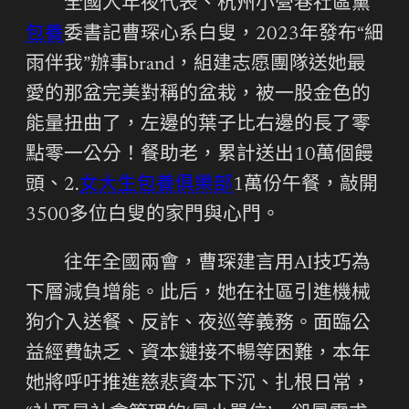
全國人年夜代表、杭州小營巷社區黨
包養
委書記曹琛心系白叟，2023年發布“細
雨伴我”辦事brand，組建志愿團隊送她最
愛的那盆完美對稱的盆栽，被一股金色的
能量扭曲了，左邊的葉子比右邊的長了零
點零一公分！餐助老，累計送出10萬個饅
頭、2.
女大生包養俱樂部
1萬份午餐，敲開
3500多位白叟的家門與心門。
往年全國兩會，曹琛建言用AI技巧為
下層減負增能。此后，她在社區引進機械
狗介入送餐、反詐、夜巡等義務。面臨公
益經費缺乏、資本鏈接不暢等困難，本年
她將呼吁推進慈悲資本下沉、扎根日常，