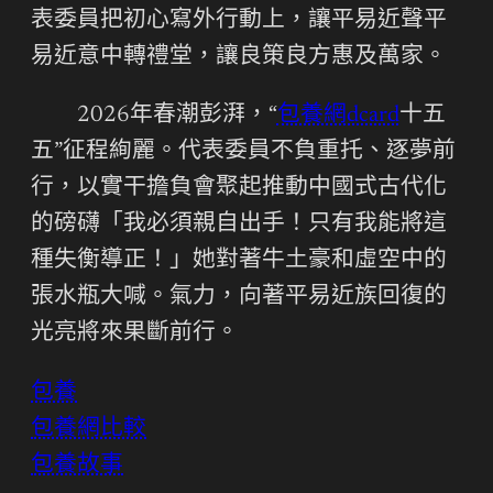
表委員把初心寫外行動上，讓平易近聲平
易近意中轉禮堂，讓良策良方惠及萬家。
2026年春潮彭湃，“
包養網dcard
十五
五”征程絢麗。代表委員不負重托、逐夢前
行，以實干擔負會聚起推動中國式古代化
的磅礴「我必須親自出手！只有我能將這
種失衡導正！」她對著牛土豪和虛空中的
張水瓶大喊。氣力，向著平易近族回復的
光亮將來果斷前行。
包養
包養網比較
包養故事