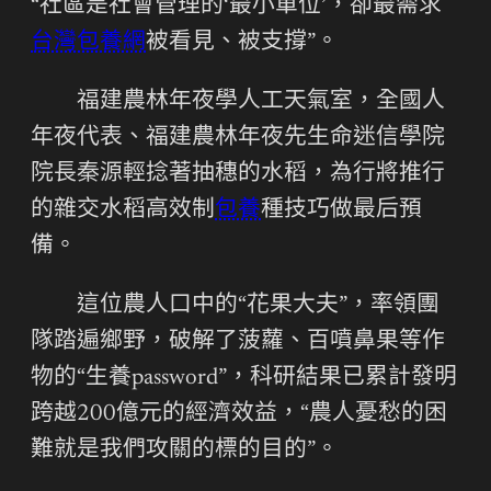
“社區是社會管理的‘最小單位’，卻最需求
台灣包養網
被看見、被支撐”。
福建農林年夜學人工天氣室，全國人
年夜代表、福建農林年夜先生命迷信學院
院長秦源輕捻著抽穗的水稻，為行將推行
的雜交水稻高效制
包養
種技巧做最后預
備。
這位農人口中的“花果大夫”，率領團
隊踏遍鄉野，破解了菠蘿、百噴鼻果等作
物的“生養password”，科研結果已累計發明
跨越200億元的經濟效益，“農人憂愁的困
難就是我們攻關的標的目的”。