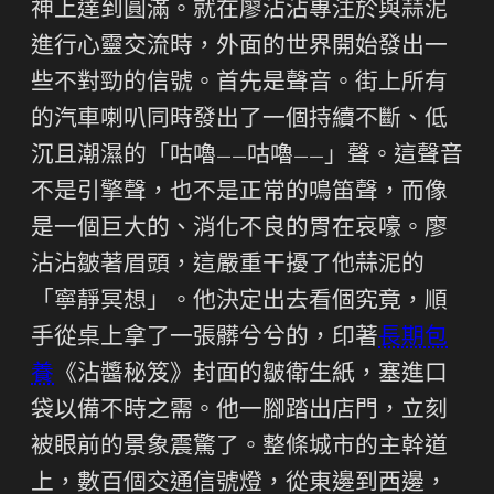
神上達到圓滿。就在廖沾沾專注於與蒜泥
進行心靈交流時，外面的世界開始發出一
些不對勁的信號。首先是聲音。街上所有
的汽車喇叭同時發出了一個持續不斷、低
沉且潮濕的「咕嚕——咕嚕——」聲。這聲音
不是引擎聲，也不是正常的鳴笛聲，而像
是一個巨大的、消化不良的胃在哀嚎。廖
沾沾皺著眉頭，這嚴重干擾了他蒜泥的
「寧靜冥想」。他決定出去看個究竟，順
手從桌上拿了一張髒兮兮的，印著
長期包
養
《沾醬秘笈》封面的皺衛生紙，塞進口
袋以備不時之需。他一腳踏出店門，立刻
被眼前的景象震驚了。整條城市的主幹道
上，數百個交通信號燈，從東邊到西邊，