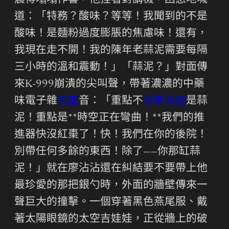
震得嗡嗡作響，他捏著對講機，困惑地喊
道：「特務？酸味？等等！我聞到的不是
酸味！是麵粉過度膨脹的焦慮味！還有，
我現在走不開！我的陳年老蒜泥需要每隔
三小時的溫和震動！」「蒜泥？」對面傳
來K-999崩潰的尖叫聲，帶著濃濃的中藥
味電子雜
包養
音：「重點不
包養合約
是蒜
泥！重點是**時空正在彎曲！**我們的推
進器快沒紅棗了！快！我們在你的後院！
別帶任何多餘的東西！除了——你那缸蒜
泥！」就在廖沾沾還在糾結要不要帶上他
最珍愛的那把銀勺時，外面的牆壁傳來一
聲巨大的撞擊。一個穿著黑色燕尾服、戴
著太陽眼鏡的太空吉娃娃，正從牆上的破