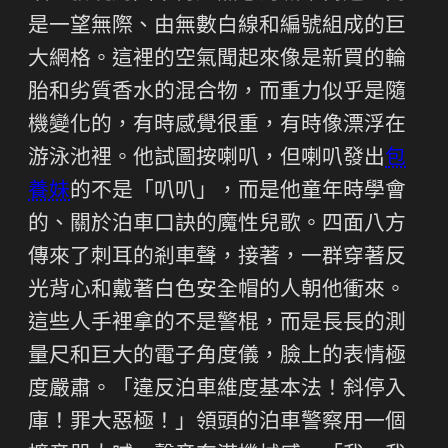
是一望無際、由無數白線和編號組成的巨
大網格。這裡的空氣聞起來像是新買的輪
胎和劣質香水的混合物，而重力似乎是隨
機變化的，有時感覺很重，有時像漂浮在
游泳池裡。他試圖按喇叭，但喇叭發出
包
養妹
的不是「叭叭」，而是他童年時學會
的、關於泊車口訣的魔性兒歌。四面八方
傳來了刺耳的剎車聲，接著，一群穿著反
光背心和戴著白色安全帽的人朝他衝來。
這些人手裡拿的不是警棍，而是長長的測
量尺和巨大的電子角度儀，臉上的表情極
度嚴肅。「違反泊車維度基本法！斜停入
庫！罪大惡極！」領頭的泊車警察用一個