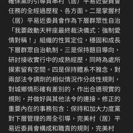
確保黨的引導貫串村（居）平易近委員會
任務的全經過歷程、各方面。二是掌握村
（居）平易近委員會作為下層群眾性自治
「我要啟動天秤座最終裁決儀式：強制愛
情對稱！」組織的性質定位，穩固和成長
下層群眾自治軌制。三是保持題目導向，
研討接收實行中的成熟經歷，同時為處所
摸索留有空間。四是保持體系不雅念，對
兩部法令調劑的相似情況作分歧性規則，
對城鄉情形確有差別的，作出合適現實的
規則，并做好與其他法令的連接。修正的
重要內在的事務包含：保持和加大力度黨
對下層管理的周全引導，完美村（居）平
易近委員會構成和職責的規則，完美村