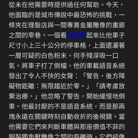
從未在他需要時提供過任何幫助。今天，
他面臨的是城市傳說中最恐怖的挑戰，一
條夾在理髮店與一間專賣金屬雕像的畫廊
之間的窄巷。一個看
包養網
起來比他車子
尺寸小上三十公分的停車格，上面還灑著
一層可疑的白色粉末。何手殘深吸一口
氣。將車子打了倒檔。他的車載語音系統
發出了令人不快的女聲：「警告，後方障
礙物距離：無限趨近於零。」「請考慮放
棄治療。」他忽略了警告，開始緩慢地倒
車。他最討厭的不是語音系統，而是那兩
塊永遠在關鍵時刻自動收折的後視鏡。當
他需要它們來判斷車體與那座價值不菲的
銅製獨角獸雕像之間的距離時，它們卻像