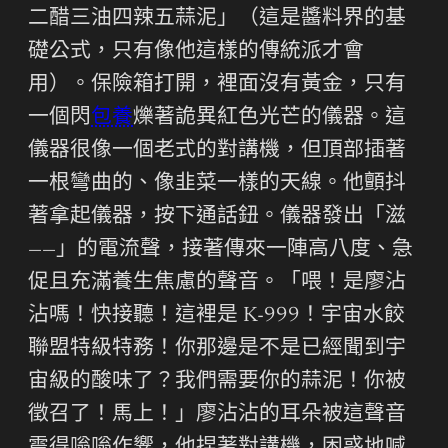
二醋三油四辣五蒜泥」（這是醬料界的基
礎公式，只有像他這樣的傳統派才會
用）。保險箱打開，裡面沒有黃金，只有
一個閃
包養
爍著詭異紅色光芒的儀器。這
儀器很像一個老式的對講機，但頂部插著
一根彎曲的、像韭菜一樣的天線。他顫抖
著拿起儀器，按下通話鈕。儀器發出「滋
——」的電流聲，接著傳來一陣高八度、急
促且充滿養生焦慮的聲音。「喂！是廖沾
沾嗎！快接聽！這裡是 K-999！宇宙水餃
聯盟特級特務！你那邊是不是已經聞到宇
宙級的酸味了？我們需要你的蒜泥！你被
徵召了！馬上！」廖沾沾的耳朵被這聲音