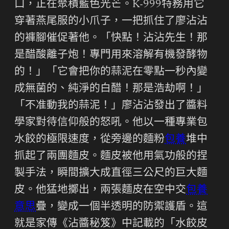
口，正在聚積藍色光芒。K-999特務用它
穿著燕尾服的小爪子，一把抓住了廖沾沾
的褲腳催促著他。「快點！沾沾先生！那
是醋酸離子炮！專門用來溶解有機發酵物
的！」「它會把你的蒜泥在零點一秒內變
成無菌的、純淨的白醋！那是浩劫啊！」
「不准動我的蒜泥！」廖沾沾發出了醬料
學家對待信仰般的怒吼。他以一種專業包
水餃的極限速度，從旁邊的麵粉
包養
堆中
抓起了兩團麵皮。麵皮被他用氣功般的捏
製手法，瞬間擴大成直徑三公尺的巨大麵
皮。他猛地擲出，兩張麵皮在空中交
包養
意思
疊，變成一個半透明的防禦護盾。這
就是家傳《沾醬秘笈》中記載的「水餃皮