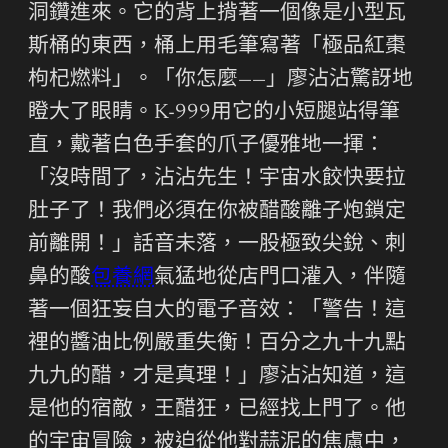
洞鑽進來。它的背上揹著一個像是小型瓦
斯桶的東西，桶上用毛筆寫著「極品紅棗
枸杞燃料」。「你怎麼——」廖沾沾驚訝地
瞪大了眼睛。K-999用它的小短腿站得筆
直，戴著白色手套的爪子優雅地一揮：
「沒時間了，沾沾先生！宇宙水餃快要拉
肚子了！我們必須在你被醋酸離子炮鎖定
前離開！」話音未落，一股極致尖銳、刺
鼻的酸
包養網
氣猛地從店門口灌入，伴隨
著一個狂妄自大的電子音效：「警告！這
裡的醬油比例嚴重失衡！百分之九十九點
九九的醋，才是真理！」廖沾沾知道，這
是他的宿敵，王醋狂，已經找上門了。他
的宇宙冒險，被迫從他對蒜泥的焦慮中，