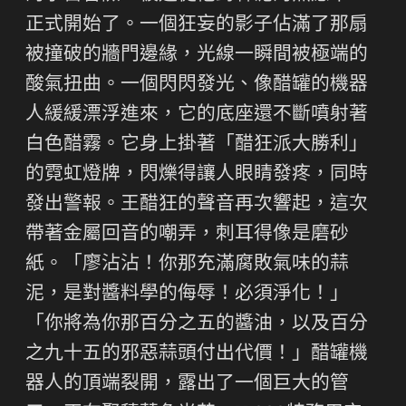
正式開始了。一個狂妄的影子佔滿了那扇
被撞破的牆門邊緣，光線一瞬間被極端的
酸氣扭曲。一個閃閃發光、像醋罐的機器
人緩緩漂浮進來，它的底座還不斷噴射著
白色醋霧。它身上掛著「醋狂派大勝利」
的霓虹燈牌，閃爍得讓人眼睛發疼，同時
發出警報。王醋狂的聲音再次響起，這次
帶著金屬回音的嘲弄，刺耳得像是磨砂
紙。「廖沾沾！你那充滿腐敗氣味的蒜
泥，是對醬料學的侮辱！必須淨化！」
「你將為你那百分之五的醬油，以及百分
之九十五的邪惡蒜頭付出代價！」醋罐機
器人的頂端裂開，露出了一個巨大的管