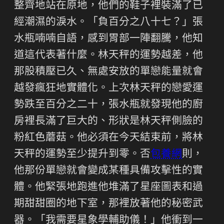
整齊地站在原地，他們的鞋子裡裝滿了已
經潮濕的淚水。「負百分之八十七？」張
水瓶喃喃自語，感到胃部一陣翻騰，他知
道這代表著什麼。林天秤的運勢越差，他
那股積壓已久、無處安放的單戀能量就會
越發瘋狂地實體化。上次林天秤的戀愛運
勢跌至百分之二十，張水瓶就發現他的廚
房裡長滿了巨大的、形狀是林天秤側臉的
粉紅色蘑菇。他必須在今天結束前，將林
天秤的運勢至少提升到零。否
包養網
則，
他那份單戀就會變成某種具備攻擊性的實
體。他緊張地跑進他堆滿了星座圖表和過
期甜甜圈的地下室，那裡放著他的秘密武
器。「我需要星象學輔助儀！」他衝到一