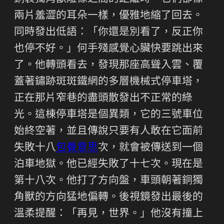
兩片羞澀的耳朵一樣，優雅地縮了回去。
同時發出低語：「你還是別看了，反正你
也停不好。」何手殘感覺心臟快要跳出來
了。他轉頭看去，發現那座高聳入雲、覆
蓋著鏽跡斑斑鐵網的多層機械式停車塔，
正在那片窄巷的盡頭散發出不正常的綠
光。這棟停車塔是個異類，它的三號車位
始終空著，並且傳說只要有人敢在它面前
失敗十八
包養意思
次，就會被傳送到一個
泊車地獄。他已經失敗了十七次。現在是
第十八次。他打了方向盤，車頭朝著銅獨
角獸的方向猛地偏轉。後視鏡發出最後的
溫柔提醒：「再見，世界。」他沒有撞上