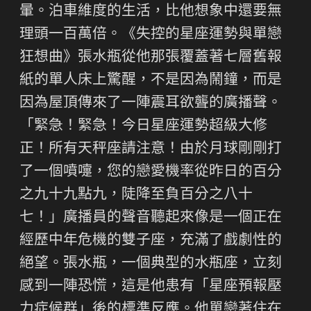
暈。泊車維度的生活，比他想象中還要無
理頭一百萬倍。《失控的星座運勢與單戀
狂想曲》張水瓶從他那張覆蓋著七層舊報
紙的單人床上驚醒，不是因為鬧鐘，而是
因為屋頂傳來了一陣震耳欲聾的廣播聲。
「緊急！緊急！今日星座運勢超級大修
正！所有天秤座請注意！由於月球剛剛打
了一個噴嚏，您的戀愛機率從昨日的百分
之九十九點九，陡降至負百分之八十
七！」廣播員的聲音聽起來像是一個正在
經歷中年危機的雙子座，充滿了戲劇性的
絕望。張水瓶，一個典型的水瓶座，立刻
感到一陣恐慌，這是他患有「星座預報壓
力症候群」後的標準反應。他單戀著住在