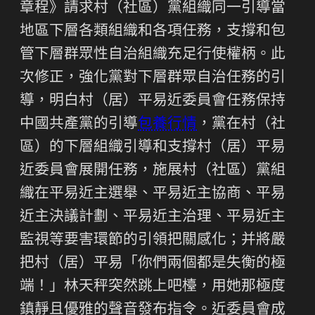
章程》請求村（社區）黨組織同一引導當
地區下層各類組織和各項任務，支撐和包
管下層群眾性自治組織充足行使權柄。此
次修正，強化黨對下層群眾自治任務的引
導，明白村（居）平易近委員會任務保持
中國共產黨的引導
包養行情
，黨在村（社
區）的下層組織引導和支撐村（居）平易
近委員會展開任務，施展村（社區）黨組
織在平易近主選舉、平易近主協商、平易
近主決議計劃、平易近主治理、平易近主
監視等要害環節的引領把關感化；并將嚴
把村（居）平易「你們兩個都是失衡的極
端！」林天秤突然跳上吧檯，用她那極度
鎮靜且優雅的聲音發布指令。近委員會成