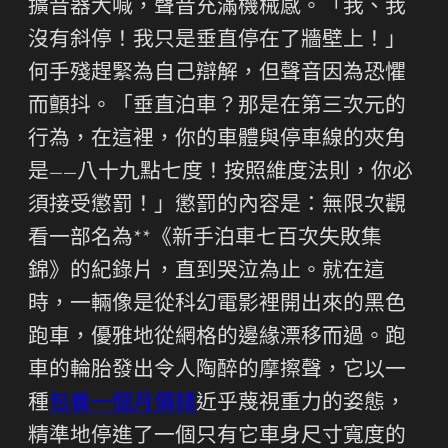
擴音器大喊，聲音充滿機械感。「我、我
沒有斜停！我只是垂直停在了牆壁上！」
何手殘趕緊為自己辯解，但聲音因為恐懼
而顫抖。「垂直泊車？那是在第三次元的
行為，在這裡，你的車體與停車線的夾角
是——八十九點七度！按照維度法則，你必
須接受懲罰！」懲罰的內容是：無限次觀
看一部名為**《新手泊車七百次失敗集
錦》的紀錄片，直到哭泣為止。就在這
時，一輛像是從科幻電影裡開出來的黑色
跑車，優雅地從網格的邊緣漂移而過。跑
車的輪胎發出令人陶醉的摩擦聲，它以一
種
包養一個月價錢
近乎蔑視重力的姿態，
精準地停進了一個只有它車身尺寸寬度的