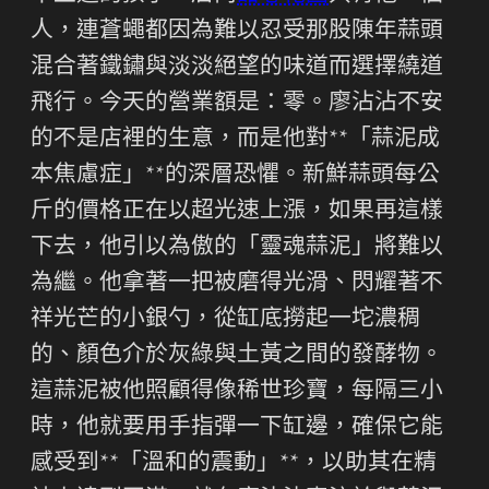
人，連蒼蠅都因為難以忍受那股陳年蒜頭
混合著鐵鏽與淡淡絕望的味道而選擇繞道
飛行。今天的營業額是：零。廖沾沾不安
的不是店裡的生意，而是他對**「蒜泥成
本焦慮症」**的深層恐懼。新鮮蒜頭每公
斤的價格正在以超光速上漲，如果再這樣
下去，他引以為傲的「靈魂蒜泥」將難以
為繼。他拿著一把被磨得光滑、閃耀著不
祥光芒的小銀勺，從缸底撈起一坨濃稠
的、顏色介於灰綠與土黃之間的發酵物。
這蒜泥被他照顧得像稀世珍寶，每隔三小
時，他就要用手指彈一下缸邊，確保它能
感受到**「溫和的震動」**，以助其在精