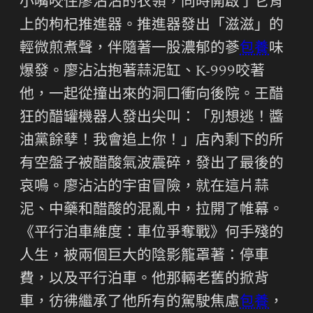
小嘴咬住廖沾沾的衣領，同時開啟了它背
上的枸杞推進器。推進器發出「滋滋」的
輕微煎煮聲，伴隨著一股濃郁的蔘
包養
味
爆發。廖沾沾抱著蒜泥缸、K-999咬著
他，一起從撞出來的洞口衝向後院。王醋
狂的醋罐機器人發出尖叫：「別想逃！醬
油黨餘孽！我會追上你！」店內剩下的所
有空盤子被醋酸氣波震碎，發出了最後的
哀鳴。廖沾沾的宇宙冒險，就在這片蒜
泥、中藥和醋酸的混亂中，拉開了帷幕。
《平行泊車維度：車位爭奪戰》何手殘的
人生，被兩個巨大的陰影籠罩著：停車
費，以及平行泊車。他那輛老舊的掀背
車，彷彿繼承了他所有的駕駛焦慮
包養
，