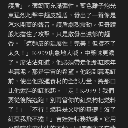
護盾」，薄韌而充滿彈性。藍色離子炮光
束猛烈地擊中麵皮護盾，發出了一聲像是
汽水開蓋的聲音。護盾劇烈震動，但奇蹟
般地擋住了攻擊，只是散發出濃郁的麵
香。「這麵皮的延展性！完美！但撐不了
太久！」K-999焦急地大喊，中藥味更濃
了。廖沾沾知道，他必須帶走他那缸陳年
老蒜泥，那是宇宙的希望。他跑到蒜泥缸
前，使出他搬運食材的全部力量，將那口
比他還胖的缸抱起。「走！K-999！我們
要從後院逃跑！別再管你的紅棗枸杞燃料
了！」「不行！燃料是文明的基礎！沒了
紅棗我飛不遠！」吉娃娃特務抗議。它用