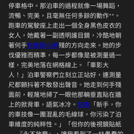
停車格中。那泊車的過程就像一場舞蹈，
流暢、完美，且毫無任何多餘的動作**。
跑車的駕駛座上走出一個全身黑色皮衣的
女人，她戴著一副透明護目鏡，冷酷地朝
著何手
包養甜心網
殘的方向走來。她的步
伐優雅而精準，每一步都像是被測量過一
樣，完美地落在網格線上。「車影大
人！」泊車警察們立刻立正站好，連測量
尺都顫抖著不敢發出聲音。她走到何手殘
面前，輕蔑地掃了一眼他那輛垂直貼在牆
上的掀背車，語氣冰冷。
包養
「新手，你
的車技像一團混亂的毛線球。你污染了泊
車維度的純粹性。」「但你的後視鏡貼紙