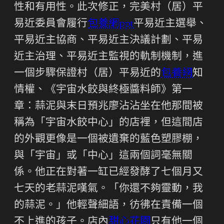
性和有用性。此次修正，完美村（居）平
易近委員會履行
包養網ppt
平易近主選舉、
平易近主協商、平易近主決議計劃、平易
近主治理、平易近主監視的軌制機制，進
一個步驟保證村（居）平易近的
包養網
知
情權、《宇宙水餃與終極醬料師》第一
章：蒜泥與末日預兆廖沾沾坐在他那間被
稱為「宇宙水餃中心」的店裡，但這間店
的外觀更像是一個被遺棄的藍色塑膠棚，
與「宇宙」或「中心」這兩個詞毫無關
係。他正在對著一缸已經發酵了七個月又
七天的老蒜泥嘆氣。「你還不夠靈動，我
的蒜泥。」他輕聲細語，彷彿在責備一個
不上進的孩子。店內
甜心花園
只有他一個