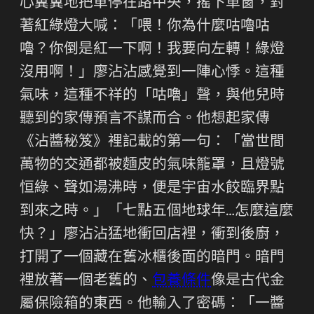
心翼翼地把車停在路中央，搖下車窗，對
著紅綠燈大喊：「喂！你為什麼咕嚕咕
嚕？你倒是紅一下啊！我要向左轉！綠燈
沒用啊！」廖沾沾感覺到一陣心悸。這種
氣味，這種不祥的「咕嚕」聲，與他兒時
聽到的家傳預言不謀而合。他想起家傳
《沾醬秘笈》裡記載的第一句：「當世間
萬物的交通都被麵皮的氣味籠罩，且燈號
恒綠、聲如湯沸時，便是宇宙水餃臨界點
到來之時。」「七點五個地球年…怎麼這麼
快？」廖沾沾猛地衝回店裡，衝到後廚，
打開了一個藏在舊冰櫃後面的暗門。暗門
裡放著一個老舊的、
包養條件
像是古代金
屬保險箱的東西。他輸入了密碼：「一醬