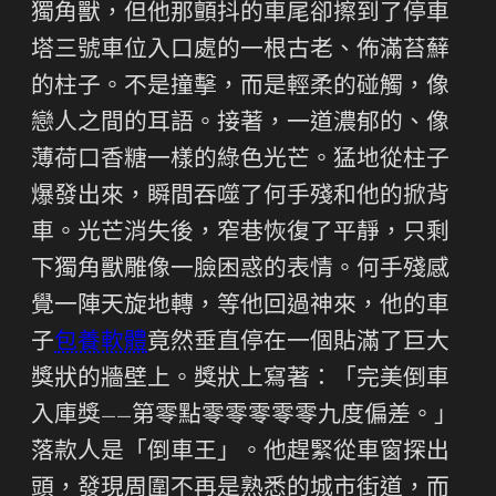
獨角獸，但他那顫抖的車尾卻擦到了停車
塔三號車位入口處的一根古老、佈滿苔蘚
的柱子。不是撞擊，而是輕柔的碰觸，像
戀人之間的耳語。接著，一道濃郁的、像
薄荷口香糖一樣的綠色光芒。猛地從柱子
爆發出來，瞬間吞噬了何手殘和他的掀背
車。光芒消失後，窄巷恢復了平靜，只剩
下獨角獸雕像一臉困惑的表情。何手殘感
覺一陣天旋地轉，等他回過神來，他的車
子
包養軟體
竟然垂直停在一個貼滿了巨大
獎狀的牆壁上。獎狀上寫著：「完美倒車
入庫獎——第零點零零零零零九度偏差。」
落款人是「倒車王」。他趕緊從車窗探出
頭，發現周圍不再是熟悉的城市街道，而