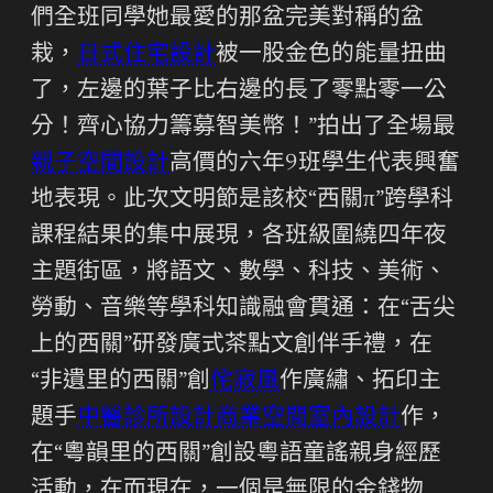
們全班同學她最愛的那盆完美對稱的盆
栽，
日式住宅設計
被一股金色的能量扭曲
了，左邊的葉子比右邊的長了零點零一公
分！齊心協力籌募智美幣！”拍出了全場最
親子空間設計
高價的六年9班學生代表興奮
地表現。此次文明節是該校“西關π”跨學科
課程結果的集中展現，各班級圍繞四年夜
主題街區，將語文、數學、科技、美術、
勞動、音樂等學科知識融會貫通：在“舌尖
上的西關”研發廣式茶點文創伴手禮，在
“非遺里的西關”創
侘寂風
作廣繡、拓印主
題手
中醫診所設計
商業空間室內設計
作，
在“粵韻里的西關”創設粵語童謠親身經歷
活動，在而現在，一個是無限的金錢物