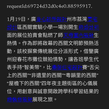
requestId:69724d32d0c4e0.88595917.
1月19日，廣
身心診所設計
州市荔灣
豪宅
設計
區西關實驗小學一場別開生
綠設計師
面的展位拍賣會點燃了師
天母室內設計
生
熱情。作為即將啟幕的西關文明節預熱活
動，該校摒棄傳統展位分派形式，借鑒廣
州迎春花市攤位競拍情勢，讓各班學生代
表手持“智美幣”，比
樂齡住宅設計
賽“舌尖
上的西關”“非遺里的西關”“粵韻里的西關”
“屋檐下的西關”四年夜主題街區的心儀展
位，用創意與誠意開啟跨學科學習結果的
綠裝修設計
展現之旅。