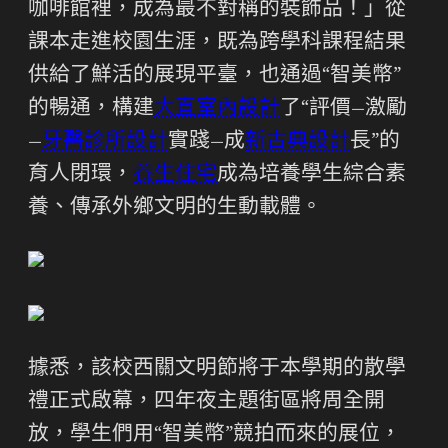
咖啡館裡，成為最不對稱的裝飾品！」從
課本走進校園生涯，既為跨學科課程結果
供給了鮮活的展現平臺，也通過“智美幣”
的暢通，構建
大直室內設計
了“評價—激勵
—
牙醫診所設計
實踐—成
新古典設計
長”的
育人閉環，
養生住宅
成為培養學生綜合素
養、傳承外鄉文明的生動載體。
據悉，該校西關文明節將于本學期的散學
禮正式啟幕，四年夜主題街區將周全開
放，學生們用“智美幣”競拍而來的展位，