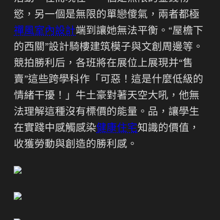
慾，另一個是無限的單戀傻氣，兩者都極
禪風室內設計
端到讓她無法平衡。“屋檐下
的西關”設計騎樓建筑模子與文創周邊等。
競拍勝利后，各班將在展位上展現并“售
賣”這些跨學科作「可惡！這是什麼低級的
情緒干擾！」牛土豪對著天空大吼，他無
法理解這種沒有標價的能量。品，讓學生
在實踐中感觸感染
健康住宅
知識的價值，
收獲勞動與創造的勝利感。