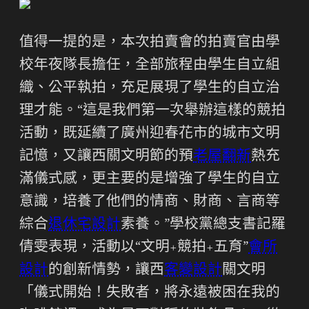
值得一提的是，本次拍賣會的拍賣官由學
校年夜隊長擔任，全部旅程由學生自立組
織、公平執拍，充足展現了學生的自立治
理才能。“這是我們第一次舉辦這樣的競拍
活動，既延續了廣州迎春花市的城市文明
記憶，又讓西關文明節的預
老屋翻新
熱充
滿儀式感，更主要的是增強了學生的自立
意識，培養了他們的情商、財商、言商等
綜合
退休宅設計
素養。”學校黨總支書記羅
倩雯表現，活動以“文明+競拍+五育”
會所
設計
的創新情勢，讓西
客變設計
關文明
「儀式開始！失敗者，將永遠被困在我的