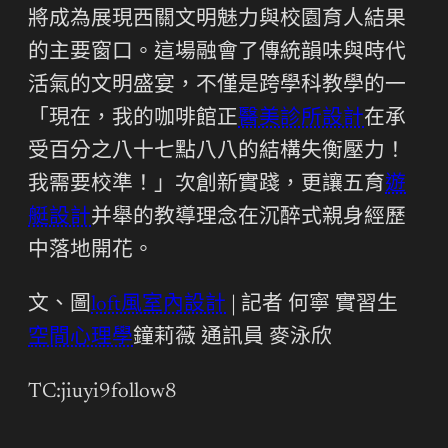
將成為展現西關文明魅力與校園育人結果
的主要窗口。這場融會了傳統韻味與時代
活氣的文明盛宴，不僅是跨學科教學的一
「現在，我的咖啡館正
醫美診所設計
在承
受百分之八十七點八八的結構失衡壓力！
我需要校準！」次創新實踐，更讓五育
遊
艇設計
并舉的教導理念在沉醉式親身經歷
中落地開花。
文、圖
loft風室內設計
| 記者 何寧 實習生
空間心理學
鐘莉薇 通訊員 麥泳欣
TC:jiuyi9follow8