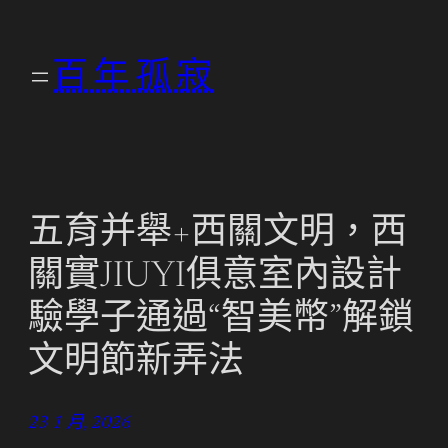
跳
至
百年孤寂
主
要
內
容
五育并舉+西關文明，西
關實JIUYI俱意室內設計
驗學子通過“智美幣”解鎖
文明節新弄法
23 1 月, 2026