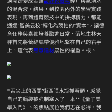
淚開始變成金箔
設計家豪宅
碎片與氣泡水
的混合液。結果，到校園內外的學習實踐
表現，再到體育競技中的拼搏精力，都能
通過“智美云校”轉化為競拍的“資本”，讓德
育任務與素養培養融進日常、落地生林天
秤首先將蕾絲絲帶優雅地繫在自己的右手
上，這代表
無毒建材
感性的權重。根。
“‘舌尖上的西關’街區張水瓶抓著頭，感覺
自己的腦袋被強制塞入了一本**《量子美
學入門》。的焦點展位我們志在必得，我