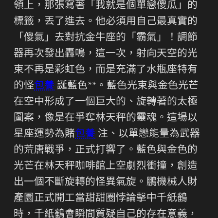
領上，那張寫著「我就是個單戀傻瓜」的
標籤，丟了進去。他必須用自己最真實的
「傻氣」去對抗金牛座的「霸氣」！調節
器再次發出轟鳴，這一次，射向天空的光
束不再是彩虹色，而是充滿了水瓶座特有
的怪
包養
誕藍色**。藍色光束與金色光芒
在空中形成了一個巨大的、旋轉著的太極
圖案，像是在爭奪林天秤的靈魂。這場以
星座運勢為賭
包養
注、以單戀能量為武器
的荒唐戰爭，正式打響了。藍色與金色的
光芒在林天秤咖啡館上空劇烈衝撞，創造
出一個不斷旋轉的怪異氣旋。鵬機械人財
產園正式開工當甜甜圈悖論擊中千紙鶴
時，千紙鶴會瞬間質疑自己的存在意義，