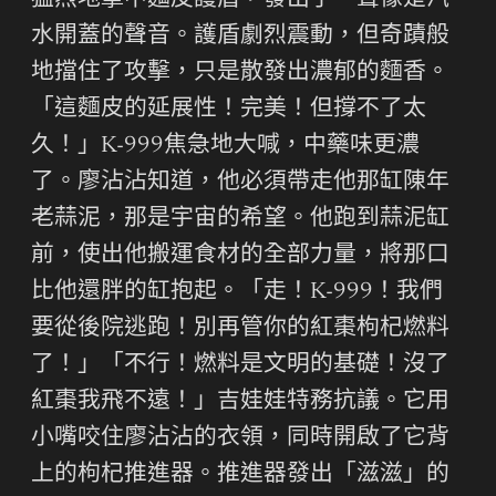
猛烈地擊中麵皮護盾，發出了一聲像是汽
水開蓋的聲音。護盾劇烈震動，但奇蹟般
地擋住了攻擊，只是散發出濃郁的麵香。
「這麵皮的延展性！完美！但撐不了太
久！」K-999焦急地大喊，中藥味更濃
了。廖沾沾知道，他必須帶走他那缸陳年
老蒜泥，那是宇宙的希望。他跑到蒜泥缸
前，使出他搬運食材的全部力量，將那口
比他還胖的缸抱起。「走！K-999！我們
要從後院逃跑！別再管你的紅棗枸杞燃料
了！」「不行！燃料是文明的基礎！沒了
紅棗我飛不遠！」吉娃娃特務抗議。它用
小嘴咬住廖沾沾的衣領，同時開啟了它背
上的枸杞推進器。推進器發出「滋滋」的