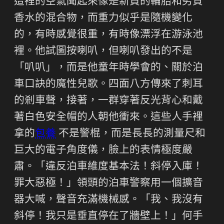
這裡的空氣聞起來像是新買的輪胎和劣質
香水的混合物，而重力似乎是隨機變化
的，有時感覺很重，有時像漂浮在游泳池
裡。他試圖按喇叭，但喇叭發出的不是
「叭叭」，而是他童年時學會的、關於泊
車口訣的魔性兒歌。四面八方傳來了刺耳
的剎車聲，接著，一群穿著反光背心和戴
著白色安全帽的人朝他衝來。這些人手裡
拿的
包養
不是警棍，而是長長的測量尺和
巨大的電子角度儀，臉上的表情極度嚴
肅。「違反泊車維度基本法！斜停入庫！
罪大惡極！」領頭的泊車警察用一個擴音
器大喊，聲音充滿機械感。「我、我沒有
斜停！我只是垂直停在了牆壁上！」何手