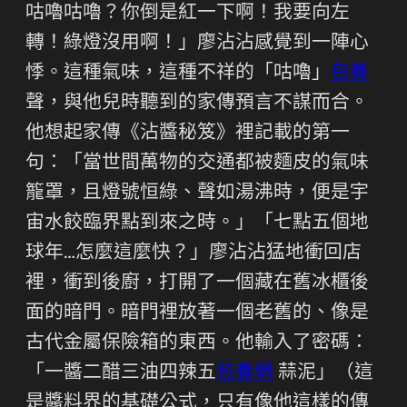
咕嚕咕嚕？你倒是紅一下啊！我要向左
轉！綠燈沒用啊！」廖沾沾感覺到一陣心
悸。這種氣味，這種不祥的「咕嚕」
包養
聲，與他兒時聽到的家傳預言不謀而合。
他想起家傳《沾醬秘笈》裡記載的第一
句：「當世間萬物的交通都被麵皮的氣味
籠罩，且燈號恒綠、聲如湯沸時，便是宇
宙水餃臨界點到來之時。」「七點五個地
球年…怎麼這麼快？」廖沾沾猛地衝回店
裡，衝到後廚，打開了一個藏在舊冰櫃後
面的暗門。暗門裡放著一個老舊的、像是
古代金屬保險箱的東西。他輸入了密碼：
「一醬二醋三油四辣五
包養網
蒜泥」（這
是醬料界的基礎公式，只有像他這樣的傳