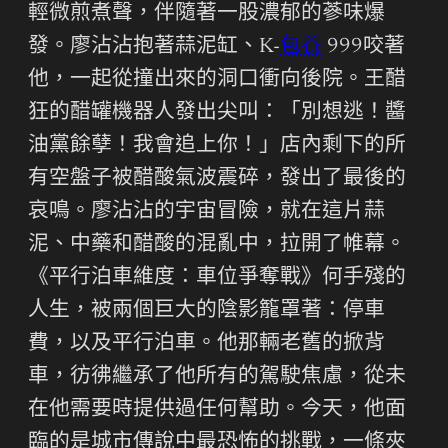
輕微煎煮聲，伴隨著一股濃郁的蔘味爆
發。廖沾沾抱著蒜泥缸、K-
包養
999咬著
他，一起從撞出來的洞口衝向後院。王醋
狂的醋罐機器人發出尖叫：「別想逃！醬
油黨餘孽！我會追上你！」店內剩下的所
有空盤子被醋酸氣波震碎，發出了最後的
哀鳴。廖沾沾的宇宙冒險，就在這片蒜
泥、中藥和醋酸的混亂中，拉開了帷幕。
《平行泊車維度：車位爭奪戰》何手殘的
人生，被兩個巨大的陰影籠罩著：停車
費，以及平行泊車。他那輛老舊的掀背
車，彷彿繼承了他所有的駕駛焦慮，從未
在他需要時提供過任何幫助。今天，他面
臨的是城市傳說中最恐怖的挑戰，一條夾