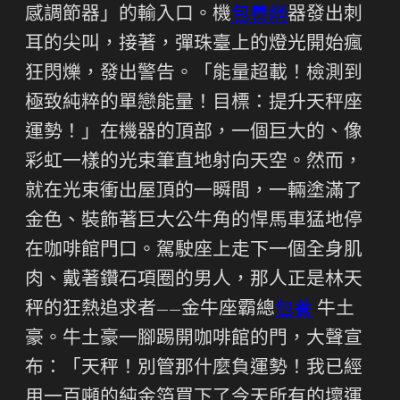
感調節器」的輸入口。機
包養網
器發出刺
耳的尖叫，接著，彈珠臺上的燈光開始瘋
狂閃爍，發出警告。「能量超載！檢測到
極致純粹的單戀能量！目標：提升天秤座
運勢！」在機器的頂部，一個巨大的、像
彩虹一樣的光束筆直地射向天空。然而，
就在光束衝出屋頂的一瞬間，一輛塗滿了
金色、裝飾著巨大公牛角的悍馬車猛地停
在咖啡館門口。駕駛座上走下一個全身肌
肉、戴著鑽石項圈的男人，那人正是林天
秤的狂熱追求者——金牛座霸總
包養
牛土
豪。牛土豪一腳踢開咖啡館的門，大聲宣
布：「天秤！別管那什麼負運勢！我已經
用一百噸的純金箔買下了今天所有的壞運