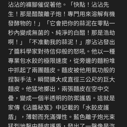
沾沾的褲腳催促著他。「快點！沾沾先
生！那是醋酸離子炮！專門用來溶解有機
發酵物的！」「它會把你的蒜泥在零點一
秒內變成無菌的、純淨的白醋！那是浩劫
啊！」「不准動我的蒜泥！」廖沾沾發出
了醬料學家對待信仰般的怒吼。他以一種
專業包水餃的極限速度，從旁邊的麵粉堆
中抓起了兩團麵皮。麵皮被他用氣功般的
捏製手法，瞬間擴大成直徑三公尺的巨大
麵皮。他猛地擲出，兩張麵皮在空中交
疊，變成一個半透明的防禦護盾。這就是
家傳《沾醬秘笈》中記載的「水餃皮護
盾」，薄韌而充滿彈性。藍色離子炮光束