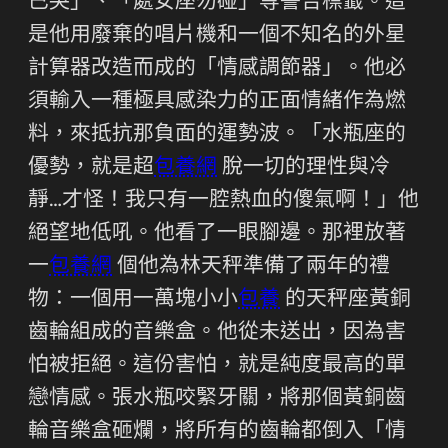
已哭」、「處女座勿碰」等警告標籤。這
是他用廢棄的唱片機和一個不知名的外星
計算器改造而成的「情感調節器」。他必
須輸入一種極具感染力的正面情緒作為燃
料，來抵抗那負面的運勢波。「水瓶座的
優勢，就是超
包養網
脫一切的理性與冷
靜…才怪！我只有一腔熱血的傻氣啊！」他
絕望地低吼。他看了一眼腳邊。那裡放著
一
包養網
個他為林天秤準備了兩年的禮
物：一個用一萬塊小小
包養
的天秤座黃銅
齒輪組成的音樂盒。他從未送出，因為害
怕被拒絕。這份害怕，就是純度最高的單
戀情感。張水瓶咬緊牙關，將那個黃銅齒
輪音樂盒砸爛，將所有的齒輪都倒入「情