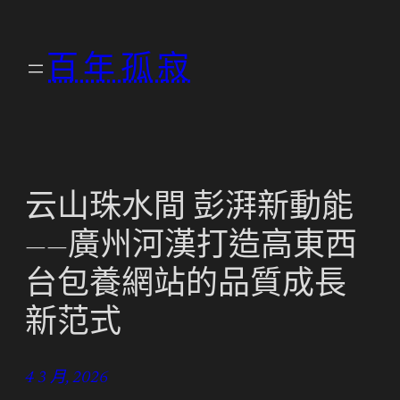
跳
至
百年孤寂
主
要
內
容
云山珠水間 彭湃新動能
——廣州河漢打造高東西
台包養網站的品質成長
新范式
4 3 月, 2026