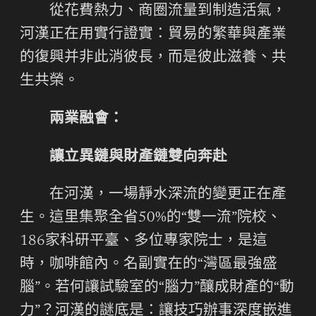
從花費熱力、商圈流量到制造活氣，
河漢正在用實行證實：貿易的繁華與產業
的復興并非此消彼長，而是彼此滋養、共
生共榮。
兩業融會：
讓立異鏈與財產鏈雙向奔赴
在河漢，一場靜水深流的變更正在產
生。這里集聚全省50%的“雙一流”院校、
186家科研平臺、多位專家院士，是這
時，咖啡館內。名副實在的“灣區最強盛
腦”。若何讓試驗室的“腦力”釀成財產的“動
力”？河漢的謎底是：讓技巧辦事深度嵌進