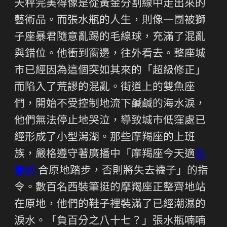
天秤完美得像是從黃金分割線中走出來的
藝術品。而張水瓶的人生，則像一團被獅
子座暴君隨意亂踢的毛線球，充滿了混亂
與錯位。他衝到窗邊，往外看去。整座城
市已經因為這個突如其來的「超級修正」
而陷入了荒謬的混亂。街道上的雙魚座
們，開始不受控制地流下鹹鹹的海水淚，
他們無法停止地哭泣，導致城市低窪處已
經形成了小型潟湖。那些摩羯座的上班
族，嚴格遵守著廣播中「摩羯座今天適
包
養網
合原地踏步，否則將失去襪子」的指
令。數百名西裝筆挺的摩羯座正整齊地站
在原地，他們的鞋子裡裝滿了已經潮濕的
淚水。「負百分之八十七？」張水瓶喃喃