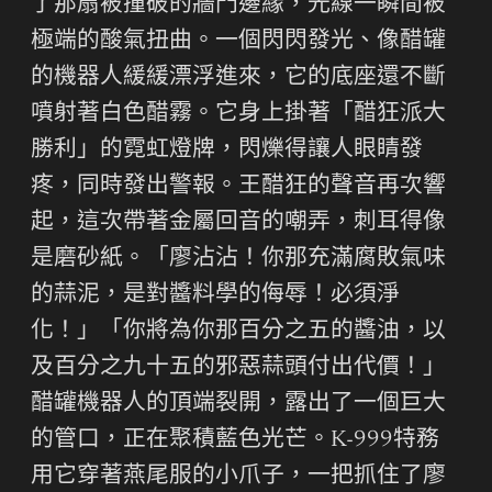
了那扇被撞破的牆門邊緣，光線一瞬間被
極端的酸氣扭曲。一個閃閃發光、像醋罐
的機器人緩緩漂浮進來，它的底座還不斷
噴射著白色醋霧。它身上掛著「醋狂派大
勝利」的霓虹燈牌，閃爍得讓人眼睛發
疼，同時發出警報。王醋狂的聲音再次響
起，這次帶著金屬回音的嘲弄，刺耳得像
是磨砂紙。「廖沾沾！你那充滿腐敗氣味
的蒜泥，是對醬料學的侮辱！必須淨
化！」「你將為你那百分之五的醬油，以
及百分之九十五的邪惡蒜頭付出代價！」
醋罐機器人的頂端裂開，露出了一個巨大
的管口，正在聚積藍色光芒。K-999特務
用它穿著燕尾服的小爪子，一把抓住了廖