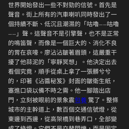
世界開始發出一些不對勁的信號。首先是
聲音。街上所有的汽車喇叭同時發出了一
個持續不斷、低沉且潮濕的「咕嚕——咕嚕
——」聲。這聲音不是引擎聲，也不是正常
的鳴笛聲，而像是一個巨大的、消化不良
的胃在哀嚎。廖沾沾皺著眉頭，這嚴重干
擾了他蒜泥的「寧靜冥想」。他決定出去
看個究竟，順手從桌上拿了一張髒兮兮
的，印著《沾醬秘笈》封面的皺衛生紙，
塞進口袋以備不時之需。他一腳踏出店
門，立刻被眼前的景象震
包養
驚了。整條
城市的主幹道上，數百個交通信號燈，從
東邊到西邊，從高架橋到巷弄口，全部變