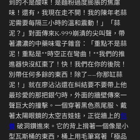
到的不是酸味！是麵粉過度膨脹的焦慮
味！還有，我現在走不開！我的陳年老蒜
泥需要每隔三小時的溫和震動！」「蒜
泥？」對面傳來K-999崩潰的尖叫聲，帶
著濃濃的中藥味電子雜音：「重點不是蒜
泥！重點是**時空正在彎曲！**我們的推
進器快沒紅棗了！快！我們在你的後院！
別帶任何多餘的東西！除了——你那缸蒜
泥！」就在廖沾沾還在糾結要不要帶上他
最珍愛的那把銀勺時，外面的牆壁傳來一
聲巨大的撞擊。一個穿著黑色燕尾服、戴
著太陽眼鏡的太空吉娃娃，正從牆上的
包
養
破洞鑽進來。它的背上揹著一個像是小
型瓦斯桶的東西，桶上用毛筆寫著「極品