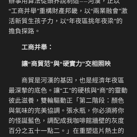
辦事用算法從頭界說制造——河漢，正以
“工商并舉”重構財產邦畿，以“兩業融會”激
活新質生孩子力，以“年夜區挑年夜梁”的
擔負探路。
工商并舉：
讓“商貿范”與“硬實力”交相照映
商貿是河漢的基因，也是經濟年夜區
最深摯的底色。讓“工”的硬核與“商”的靈動
彼此滋養，雙輪驅動正「第二階段：顏色
與氣味的完美協調。張水瓶，你必須將你
的怪誕藍色，調配成我咖啡館牆壁的灰度
百分之五十一點二。」在重塑這片熱土的