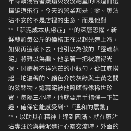
年蒜頭混合著鐵鏽與淡淡絕望的味道而選
擇繞道飛行。今天的營業額是：零。廖沾
沾不安的不是店裡的生意，而是他對
**「蒜泥成本焦慮症」**的深層恐懼。新
鮮蒜頭每公斤的價格正在以超光速上漲，
如果再這樣下去，他引以為傲的「靈魂蒜
泥」將難以為繼。他拿著一把被磨得光
滑、閃耀著不祥光芒的小銀勺，從缸底撈
起一坨濃稠的、顏色介於灰綠與土黃之間
的發酵物。這蒜泥被他照顧得像稀世珍
寶，每隔三小時，他就要用手指彈一下缸
邊，確保它能感受到**「溫和的震動」
**，以助其在精神上達到圓滿。就在廖沾
沾專注於與蒜泥進行心靈交流時，外面的