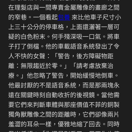
在理髮店與一間專賣金屬雕像的畫廊之間
的窄巷。一個看起
包養
來比他車子尺寸小
上三十公分的停車格，上面還灑著一層可
疑的白色粉末。何手殘深吸一口氣。將車
子打了倒檔。他的車載語音系統發出了令
人不快的女聲：「警告，後方障礙物距
離：無限趨近於零。」「請考慮放棄治
療。」他忽略了警告，開始緩慢地倒車。
他最討厭的不是語音系統，而是那兩塊永
遠在關鍵時刻自動收折的後視鏡。當他需
要它們來判斷車體與那座價值不菲的銅製
獨角獸雕像之間的距離時，它們卻像兩片
羞澀的耳朵一樣，優雅地縮了回去。同時