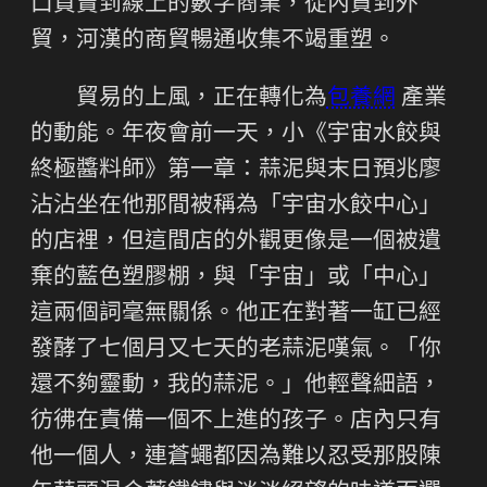
口買賣到線上的數字商業，從內貿到外
貿，河漢的商貿暢通收集不竭重塑。
貿易的上風，正在轉化為
包養網
產業
的動能。年夜會前一天，小《宇宙水餃與
終極醬料師》第一章：蒜泥與末日預兆廖
沾沾坐在他那間被稱為「宇宙水餃中心」
的店裡，但這間店的外觀更像是一個被遺
棄的藍色塑膠棚，與「宇宙」或「中心」
這兩個詞毫無關係。他正在對著一缸已經
發酵了七個月又七天的老蒜泥嘆氣。「你
還不夠靈動，我的蒜泥。」他輕聲細語，
彷彿在責備一個不上進的孩子。店內只有
他一個人，連蒼蠅都因為難以忍受那股陳