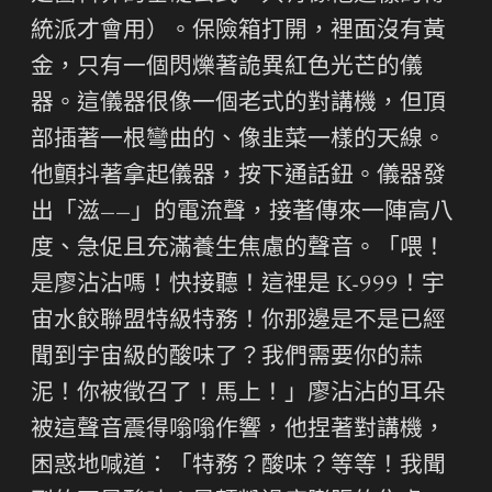
統派才會用）。保險箱打開，裡面沒有黃
金，只有一個閃爍著詭異紅色光芒的儀
器。這儀器很像一個老式的對講機，但頂
部插著一根彎曲的、像韭菜一樣的天線。
他顫抖著拿起儀器，按下通話鈕。儀器發
出「滋——」的電流聲，接著傳來一陣高八
度、急促且充滿養生焦慮的聲音。「喂！
是廖沾沾嗎！快接聽！這裡是 K-999！宇
宙水餃聯盟特級特務！你那邊是不是已經
聞到宇宙級的酸味了？我們需要你的蒜
泥！你被徵召了！馬上！」廖沾沾的耳朵
被這聲音震得嗡嗡作響，他捏著對講機，
困惑地喊道：「特務？酸味？等等！我聞