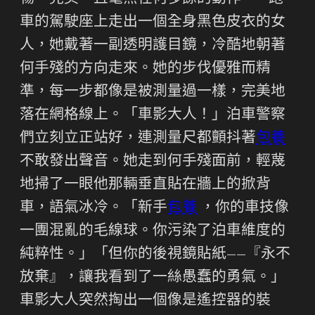
車的駕駛座上走出一個全身黑色皮衣的女
人，她戴著一副透明護目鏡，冷酷地朝著
何手殘的方向走來。她的步伐優雅而精
準，每一步都像是被測量過一樣，完美地
落在網格線上。「車影大人！」泊車警察
們立刻立正站好，連測量尺都顫抖著
包養
不敢發出聲音。她走到何手殘面前，輕蔑
地掃了一眼他那輛垂直貼在牆上的掀背
車，語氣冰冷。「新手
包養
，你的車技像
一團混亂的毛線球。你污染了泊車維度的
純粹性。」「但你的後視鏡貼紙——『永不
放棄』，讓我看到了一絲愚蠢的勇氣。」
車影大人突然掏出一個像是遙控器的裝