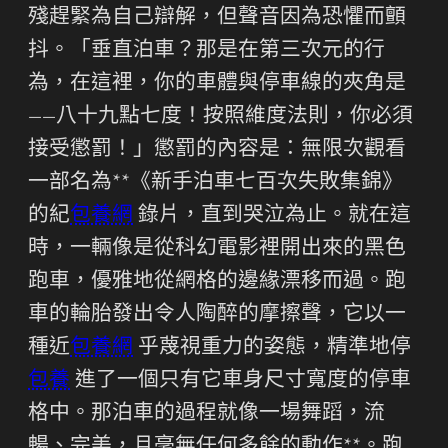
殘趕緊為自己辯解，但聲音因為恐懼而顫
抖。「垂直泊車？那是在第三次元的行
為，在這裡，你的車體與停車線的夾角是
——八十九點七度！按照維度法則，你必須
接受懲罰！」懲罰的內容是：無限次觀看
一部名為**《新手泊車七百次失敗集錦》
的紀
包養網
錄片，直到哭泣為止。就在這
時，一輛像是從科幻電影裡開出來的黑色
跑車，優雅地從網格的邊緣漂移而過。跑
車的輪胎發出令人陶醉的摩擦聲，它以一
種近
包養網
乎蔑視重力的姿態，精準地停
包養
進了一個只有它車身尺寸寬度的停車
格中。那泊車的過程就像一場舞蹈，流
暢、完美，且毫無任何多餘的動作**。跑