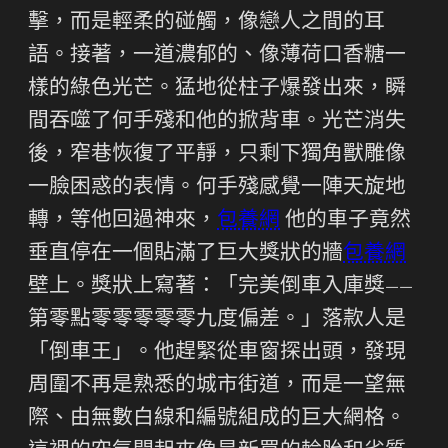
擊，而是輕柔的碰觸，像戀人之間的耳
語。接著，一道濃郁的、像薄荷口香糖一
樣的綠色光芒。猛地從柱子爆發出來，瞬
間吞噬了何手殘和他的掀背車。光芒消失
後，窄巷恢復了平靜，只剩下獨角獸雕像
一臉困惑的表情。何手殘感覺一陣天旋地
轉，等他回過神來，
包養網
他的車子竟然
垂直停在一個貼滿了巨大獎狀的牆
包養網
壁上。獎狀上寫著：「完美倒車入庫獎——
第零點零零零零零九度偏差。」落款人是
「倒車王」。他趕緊從車窗探出頭，發現
周圍不再是熟悉的城市街道，而是一望無
際、由無數白線和編號組成的巨大網格。