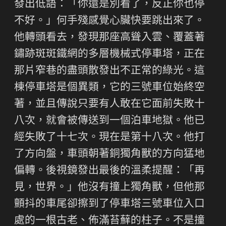
發出低語：「你還是別看了，反正你也停
不好。」何手殘感覺心臟快要跳出來了。
他轉頭看去，發現那座高聳入雲、覆蓋著
鏽跡斑斑鐵網的多層機械式停車塔，正在
那片窄巷的盡頭散發出不正常的綠光。這
棟停車塔是個異類，它的三號車位始終空
著，並且傳說只要有人敢在它面前失敗十
八次，就會被傳送到一個泊車地獄。他已
經失敗了十七次。現在是第十八次。他打
了方向盤，車頭朝著銅獨角獸的方向猛地
偏轉。後視鏡發出最後的溫柔提醒：「再
見，世界。」他沒有撞上獨角獸，但他那
顫抖的車尾卻擦到了停車塔三號車位入口
處的一根古老、佈滿苔蘚的柱子。不是撞