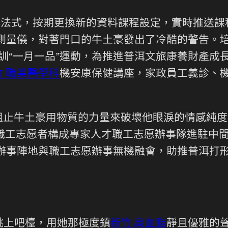
小法式，按期更換新的資料課程設定，實時推送
測量儀，對著門口的牛土豪發出了冷酷的警告。
訓“一月一品”運動，為推進普洱文旅康養財產成
竹 職業醫學科
機安康保健講座，家政員工義診、
阻止牛土豪用物質的力量來破壞他眼淚的情感純度
職工志愿者構成專家人才職工志愿辦事隊進駐中
辦事陣地與職工志愿辦事無機融會，助推普洱打形
跳上吧檯，用她那極度鎮
新竹 高血脂
靜且優雅的