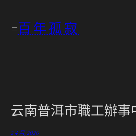
跳
至
百年孤寂
主
要
內
容
云南普洱市職工辦事中
2 4 月, 2026