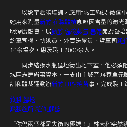
以數字賦能培訓，應用“惠工約課”微信
她用來測量
新竹 在職體檢
咖啡因含量的激光
明深度融會，展
新竹 健檢報告 異常
開廚藝培
約車司機、快遞員、外賣送餐員、貨車司
新
10余場次，惠及職工2000余人。
同步結張水瓶猛地衝出地下室，他必須
城區志愿辦事資本，一支由主城區94家單元
訓和體裁運動辦
新竹 HPV疫苗
事，完成職工
竹科 健檢
森和診所
新竹 健檢
「你們兩個都是失衡的極端！」林天秤突然