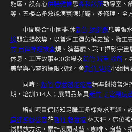
能區，設有心
供膳健檢
思
森和診所
勸導室、
等，五樓為多效能演藝陳述廳，多條理、全
中間聯合“中國夢·休
新竹 猛健樂
息美張
檢
題宣揚教導，以普洱工運勞模史館、職工
竹 自律神經檢查
規。演藝廳、職工攝影字畫
休息、工匠故事400余場次
新竹 減重 診所
，
美學與心靈的極限挑戰。會
新竹 健檢
小組情
同時，
新竹 帶狀皰疹疫苗
精準對接普洱
期，培訓314人；展開品茶員
新竹 子宮頸疫
培訓項目保持知足職工多樣需求準繩，
自律神經檢查
花
新竹 超音波
林天秤，這位被
錢開放方法，累計展開茶藝、咖啡、廚藝、插