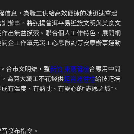
課程信息，為職工供給高效便捷的她迅速拿起
培訓辦事。將弘揚普洱平易近族文明與美食文
長作出無益摸索。聯合個人工作特色，展開網
機關企工作單元職工心思徵詢等安康辦事運動
。合市文明辦，整
新竹 東區健檢
合應用中間
間，為寬大職工不花錢供
超音波健檢
給技巧培
成有溫度、有熱忱、有愛心的“志愿之城”。
聲音發布指令。