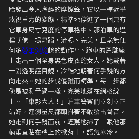
優雅地從網格的邊緣漂移而過。跑車的輪
胎發出令人陶醉的摩擦聲，它以一種近乎
蔑視重力的姿態，精準地停進了一個只有
它車身尺寸寬度的停車格中。那泊車的過
程就像一場舞蹈，流暢、完美，且毫無任
何多
勞工健檢
餘的動作**。跑車的駕駛座
上走出一個全身黑色皮衣的女人，她戴著
一副透明護目鏡，冷酷地朝著何手殘的方
向走來。她的步伐優雅而精準，每一步都
像是被測量過一樣，完美地落在網格線
上。「車影大人！」泊車警察們立刻立正
站好，連測量尺都顫抖著不敢發出聲音。
她走到何手殘面前，輕蔑地掃了一眼他那
輛垂直貼在牆上的掀背車，語氣冰冷。