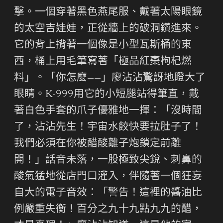
擊。一個穿著黑色燕尾服、戴著太陽眼鏡
的太空吉娃娃，正從牆上的破洞鑽進來。
它的背上揹著一個像是小型瓦斯桶的東
西，桶上用毛筆寫著「極品紅棗枸杞燃
料」。「你怎麼——」廖沾沾驚訝地瞪大了
眼睛。K-999用它的小短腿站得筆直，戴
著白色手套的爪子優雅地一揮：「沒時間
了，沾沾先生！宇宙水餃快要拉肚子了！
我們必須在你被醋酸離子炮鎖定前離
開！」話音未落，一股極致尖銳、刺鼻的
酸氣猛地從店門口灌入，伴隨著一個狂妄
自大的電子音效：「警告！這裡的醬油比
例嚴重失衡！百分之九十九點九九的醋，