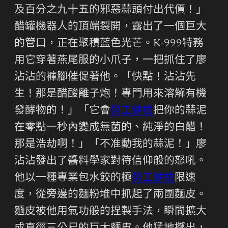
及百分之九十五的邪惡蒜頭付出代價！」
醋罐機器人的頂端裂開，露出了一個巨大
的管口，正在聚積藍色光芒。K-999特務
用它穿著燕尾服的小爪子，一把抓住了廖
沾沾的褲腳催促著他。「快點！沾沾先
生！那是醋酸離子炮！專門用來溶解有機
發酵物的！」「它會
勞工健檢
把你的蒜泥
在零點一秒內變成無菌的、純淨的白醋！
那是浩劫啊！」「不准動我的蒜泥！」廖
沾沾發出了醬料學家對待信仰般的怒吼。
他以一種專業包水餃的極
勞工健檢
限速
度，從旁邊的麵粉堆中抓起了兩團麵皮。
麵皮被他用氣功般的捏製手法，瞬間擴大