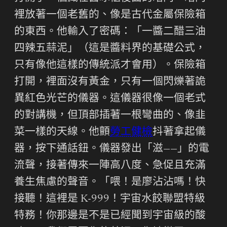
裡放著一個老舊的、像是古代金屬保險箱
的東西。他輸入了密碼：「一醬二醋三油
四辣五蒜泥」（這是醬料界的基礎公式，
只有像他這樣的傳統派才會用）。保險箱
打開，裡面沒有黃金，只有一個閃爍著詭
異紅色光芒的儀器。這儀器很像一個老式
的對講機，但頂部插著一根彎曲的、像韭
菜一樣的天線。他顫
勞工健檢
抖著拿起儀
器，按下通話鈕。儀器發出「滋——」的電
流聲，接著傳來一陣高八度、急促且充滿
養生焦慮的聲音。「喂！是廖沾沾嗎！快
接聽！這裡是 K-999！宇宙水餃聯盟特級
特務！你那邊是不是已經聞到宇宙級的酸