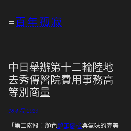
跳
至
百年孤寂
主
要
內
容
中日舉辦第十二輪陸地
去秀傳醫院費用事務高
等別商量
18 4 月, 2026
「第二階段：顏色
勞工健檢
與氣味的完美