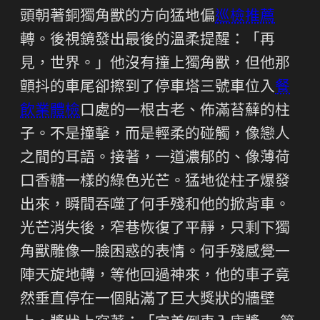
頭朝著銅獨角獸的方向猛地偏
巡檢推薦
轉。後視鏡發出最後的溫柔提醒：「再
見，世界。」他沒有撞上獨角獸，但他那
顫抖的車尾卻擦到了停車塔三號車位入
餐
飲業體檢
口處的一根古老、佈滿苔蘚的柱
子。不是撞擊，而是輕柔的碰觸，像戀人
之間的耳語。接著，一道濃郁的、像薄荷
口香糖一樣的綠色光芒。猛地從柱子爆發
出來，瞬間吞噬了何手殘和他的掀背車。
光芒消失後，窄巷恢復了平靜，只剩下獨
角獸雕像一臉困惑的表情。何手殘感覺一
陣天旋地轉，等他回過神來，他的車子竟
然垂直停在一個貼滿了巨大獎狀的牆壁