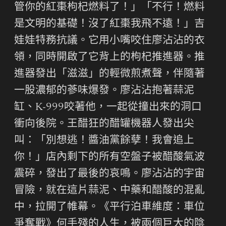
管你的紅棗枸杞燃料了！」「不行！燃料
是文明的基礎！沒了紅棗我飛不遠！」吉
娃娃特務抗議。它用小嘴咬住廖沾沾的衣
領，同時開啟了它背上的枸杞推進器。推
進器發出「滋滋」的輕微煎煮聲，伴隨著
一股濃郁的蔘味爆發。廖沾沾抱著蒜泥
缸、K-999咬著他，一起從撞出來的洞口
衝向後院。王醋狂的醋罐機器人發出尖
叫：「別想逃！醬油黨餘孽！我會追上
你！」店內剩下的所有空盤子被醋酸氣波
震碎，發出了最後的哀鳴。廖沾沾的宇宙
冒險，就在這片蒜泥、中藥和醋酸的混亂
中，拉開了帷幕。《平行泊車維度：車位
爭奪戰》何手殘的人生，被兩個巨大的陰