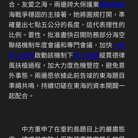
合、友愛之海。兩邊誇大保護東
體檢推薦
海戰爭穩固的主接著，她將圓規打開，準
確量出七點五公分的長度，這代表理性的
比例。要性，批准盡快召開防務部分海空
聯絡機制年度會議和專門會議，加快
一般
勞工健檢
啟動該機制下
勞工健檢
縱貫德律
風扶植過程，加大力度危機管控，避免意
外事態。兩邊愿依據此前告竣的東海題目
準繩共鳴，持續切磋在東海的資本開闢一
起配合。
中方重申了在垂釣島題目上的嚴肅態