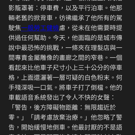
影籠罩著：停車費，以及平行泊車。他那
輛老舊的掀背車，彷彿繼承了他所有的駕
駛焦
一般勞工健檢
慮，從未在他需要時提
供過任何幫助。今天，他面臨的是城市傳
說中最恐怖的挑戰，一條夾在理髮店與一
間專賣金屬雕像的畫廊之間的窄巷。一個
看起來比他車子尺寸小上三十公分的停車
格，上面還灑著一層可疑的白色粉末。何
手殘深吸一口氣。將車子打了倒檔。他的
車載語音系統發出了令人不快的女聲：
「警告，後方障礙物距離：無限趨近於
零。」「請考慮放棄治療。」他忽略了警
告，開始緩慢地倒車。他最討厭的不是語