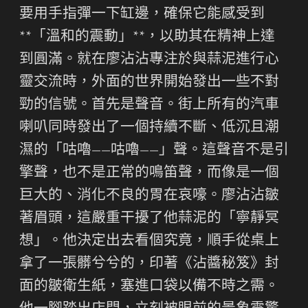
要用手指彈一下缸邊，確保它能感受到
**「溫和的震動」**，以助其在精神上達
到圓滿。就在廖沾沾專注於與蒜泥進行心
靈交流時，外面的世界開始發出一些不對
勁的信號。首先是聲音。街上所有的汽車
喇叭同時發出了一個持續不斷、低沉且潮
濕的「咕嚕——咕嚕——」聲。這聲音不是引
擎聲，也不是正常的鳴笛聲，而像是一個
巨大的、消化不良的胃在哀嚎。廖沾沾皺
著眉頭，這嚴重干擾了他蒜泥的「寧靜冥
想」。他決定出去看個究竟，順手從桌上
拿了一張髒兮兮的，印著《沾醬秘笈》封
面的皺衛生紙，塞進口袋以備不時之需。