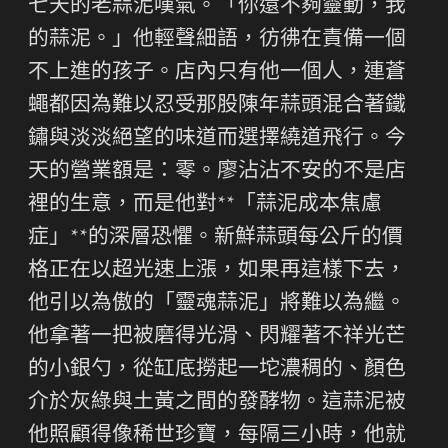
七天的老蒜泥嘆氣。「你還不夠靈動，我
的蒜泥。」他輕聲細語，彷彿在責備一個
不上進的孩子。店內只有他一個人，連蒼
蠅都因為難以忍受那股陳年蒜頭混合著鐵
鏽與淡淡絕望的味道而選擇繞道飛行。今
天的營業額是：零。廖沾沾不安的不是店
裡的生意，而是他對**「蒜泥成本焦慮
症」**的深層恐懼。新鮮蒜頭每公斤的價
格正在以超光速上漲，如果再這樣下去，
他引以為傲的「靈魂蒜泥」將難以為繼。
他拿著一把被磨得光滑、閃耀著不祥光芒
的小銀勺，從缸底撈起一坨濃稠的、顏色
介於灰綠與土黃之間的發酵物。這蒜泥被
他照顧得像稀世珍寶，每隔三小時，他就