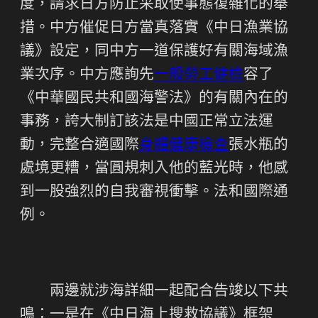
度，請求日方防止采取使事態復雜化的舉
措。中方催促日方當真落實《中日漁業協
議》設定，同中方一道保護好有關海域漁
業次序。中方應詢先
一般勞工健檢
容了
《中華國民共和國海警法》的有關內在的
事務，誇大制訂該法是中國正常立法運
動，完整合適國際
身體健康檢查
張水瓶的
處境更糟，當圓規刺入他的藍光時，他感
到一股強烈的自我審視衝擊。法和國際通
例。
兩邊就涉海詳細一起配合告竣以下共
鳴：一是在《中日海上搜救協議》框架