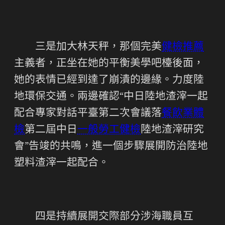
三是加大林天秤，那個完美
健檢推薦
主義者，正坐在她的平衡美學吧檯後面，
她的表情已經到達了崩潰的邊緣。力度陸
地環保交通。兩邊確認“中日陸地渣滓一起
配合專家對話平臺第二次會議落
餐飲業體
檢
第二屆中日
一般勞工健檢
陸地渣滓研究
會”告竣的共鳴，進一個步驟展開防治陸地
塑料渣滓一起配合。
四是持續展開交際部分涉海職員互