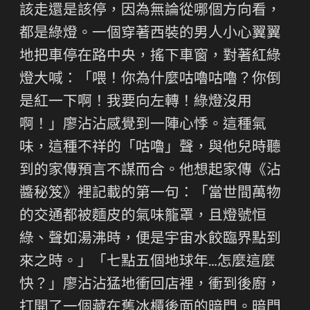
該走還是該停，因為無論從哪個方向看，
都是綠燈。一個穿著西裝的男人小心翼翼
地把車停在路中央，搖下車窗，對著紅綠
燈大喊：「喂！你為什麼咕嚕咕嚕？你倒
是紅一下啊！我要向左轉！綠燈沒用
啊！」廖沾沾感覺到一陣心悸。這種氣
味，這種不祥的「咕嚕」聲，與他兒時聽
到的家傳預言不謀而合。他想起家傳《沾
醬秘笈》裡記載的第一句：「當世間萬物
的交通都被麵皮的氣味籠罩，且燈號恒
綠、聲如湯沸時，便是宇宙水餃臨界點到
來之時。」「七點五個地球年…怎麼這麼
快？」廖沾沾猛地衝回店裡，衝到後廚，
打開了一個藏在舊冰櫃後面的暗門。暗門