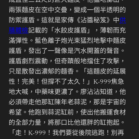
成直徑三公尺的巨大麵皮。他猛地擲出，
兩張麵皮在空中交疊，變成一個半透明的
防禦護盾。這就是家傳《沾醬秘笈》中
供
膳體檢
記載的「水餃皮護盾」，薄韌而充
滿彈性。藍色離子炮光束猛烈地擊中麵皮
護盾，發出了一聲像是汽水開蓋的聲音。
護盾劇烈震動，但奇蹟般地擋住了攻擊，
只是散發出濃郁的麵香。「這麵皮的延展
性！完美！但撐不了太久！」K-999焦急
地大喊，中藥味更濃了。廖沾沾知道，他
必須帶走他那缸陳年老蒜泥，那是宇宙的
希望。他跑到蒜泥缸前，使出他搬運食材
的全部力量，將那口比他還胖的缸抱起。
「走！K-999！我們要從後院逃跑！別再