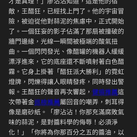
才是真理！」廖沾沾知道，這是他的宿
敵，王醋狂，已經找上門了。他的宇宙冒
險，被迫從他對蒜泥的焦慮中，正式開始
了。一個狂妄的影子佔滿了那扇被撞破的
牆門邊緣，光線一瞬間被極端的酸氣扭
曲。一個閃閃發光、像醋罐的機器人緩緩
漂浮進來，它的底座還不斷噴射著白色醋
霧。它身上掛著「醋狂派大勝利」的霓虹
燈牌，閃爍得讓人眼睛發疼，同時發出警
報。王醋狂的聲音再次響起，
健檢推薦
這
次帶著金
巡檢推薦
屬回音的嘲弄，刺耳得
像是磨砂紙。「廖沾沾！你那充滿腐敗氣
味的蒜泥，是對醬料學的侮辱！必須淨
化！」「你將為你那百分之五的醬油，以