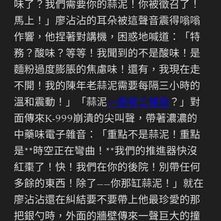
味了？我們需要你的蒜泥！你被徵召了！
馬上！」廖沾沾的耳朵被這聲音震得嗡嗡
作響，他捏著對講機，困惑地喊道：「特
務？酸味？等等！我聞到的不是酸味！是
麵粉過度膨脹的焦慮味！還有，我現在走
不開！我的陳年老蒜泥需要每隔三小時的
溫和震動！」「蒜泥
一般勞工健檢
？」對
面傳來K-999崩潰的尖叫聲，帶著濃濃的
中藥味電子雜音：「重點不是蒜泥！重點
是**時空正在彎曲！**我們的推進器快沒
紅棗了！快！我們在你的後院！別帶任何
多餘的東西！除了——你那缸蒜泥！」就在
廖沾沾還在糾結要不要帶上他最珍愛的那
把銀勺時，外面的牆壁傳來一聲巨大的撞