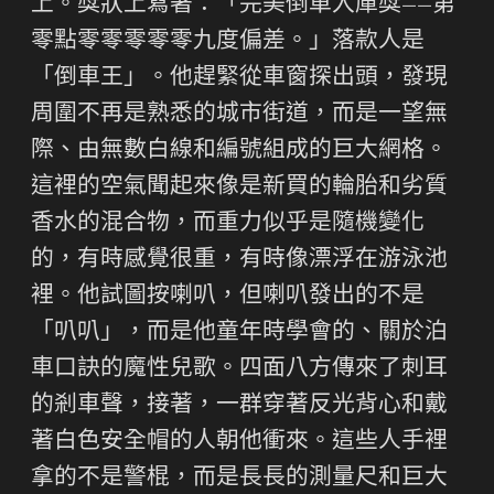
上。獎狀上寫著：「完美倒車入庫獎——第
零點零零零零零九度偏差。」落款人是
「倒車王」。他趕緊從車窗探出頭，發現
周圍不再是熟悉的城市街道，而是一望無
際、由無數白線和編號組成的巨大網格。
這裡的空氣聞起來像是新買的輪胎和劣質
香水的混合物，而重力似乎是隨機變化
的，有時感覺很重，有時像漂浮在游泳池
裡。他試圖按喇叭，但喇叭發出的不是
「叭叭」，而是他童年時學會的、關於泊
車口訣的魔性兒歌。四面八方傳來了刺耳
的剎車聲，接著，一群穿著反光背心和戴
著白色安全帽的人朝他衝來。這些人手裡
拿的不是警棍，而是長長的測量尺和巨大