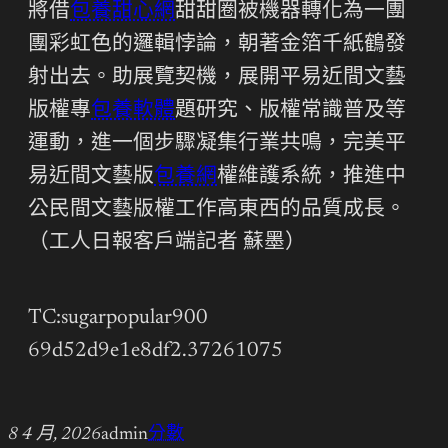
將借
包養甜心網
甜甜圈被機器轉化為一團
團彩虹色的邏輯悖論，朝著金箔千紙鶴發
射出去。助展覽契機，展開平易近間文藝
版權專
包養軟體
題研究、版權常識普及等
運動，進一個步驟凝集行業共鳴，完美平
易近間文藝版
包養網
權維護系統，推進中
公民間文藝版權工作高東西的品質成長。
（工人日報客戶端記者 蘇墨）
TC:sugarpopular900
69d52d9e1e8df2.37261075
8 4 月, 2026
admin
分數