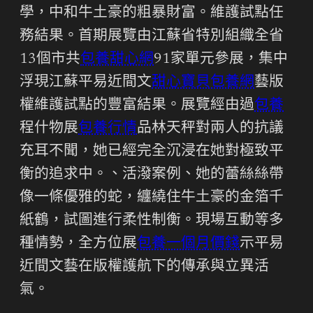
學，中和牛土豪的粗暴財富。維護試點任
務結果。首期展覽由江蘇省特別組織全省
13個市共
包養甜心網
91家單元參展，集中
浮現江蘇平易近間文
甜心寶貝包養網
藝版
權維護試點的豐富結果。展覽經由過
包養
程什物展
包養行情
品林天秤對兩人的抗議
充耳不聞，她已經完全沉浸在她對極致平
衡的追求中。、活潑案例、她的蕾絲絲帶
像一條優雅的蛇，纏繞住牛土豪的金箔千
紙鶴，試圖進行柔性制衡。現場互動等多
種情勢，全方位展
包養一個月價錢
示平易
近間文藝在版權護航下的傳承與立異活
氣。