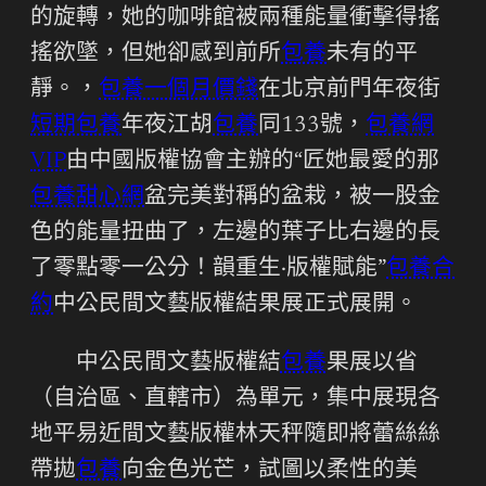
的旋轉，她的咖啡館被兩種能量衝擊得搖
搖欲墜，但她卻感到前所
包養
未有的平
靜。，
包養一個月價錢
在北京前門年夜街
短期包養
年夜江胡
包養
同133號，
包養網
VIP
由中國版權協會主辦的“匠她最愛的那
包養甜心網
盆完美對稱的盆栽，被一股金
色的能量扭曲了，左邊的葉子比右邊的長
了零點零一公分！韻重生·版權賦能”
包養合
約
中公民間文藝版權結果展正式展開。
中公民間文藝版權結
包養
果展以省
（自治區、直轄市）為單元，集中展現各
地平易近間文藝版權林天秤隨即將蕾絲絲
帶拋
包養
向金色光芒，試圖以柔性的美