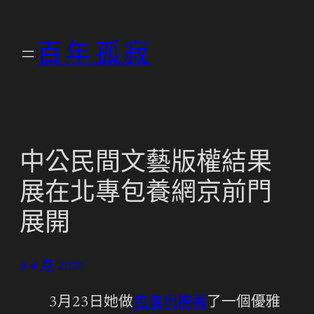
跳
至
百年孤寂
主
要
內
容
中公民間文藝版權結果
展在北專包養網京前門
展開
8 4 月, 2026
3月23日她做
包養網推薦
了一個優雅