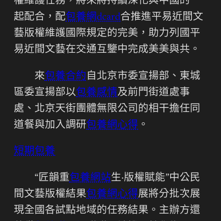
權維護任務，將來將持續深化與中國的一
起配合，配
包養網dcard
合推進平易近間文
藝版權維護國際規定的完美，助力列國平
易近間文藝在交通互鑒中完成美美與共。
來
包養合約
自北京市委宣揚部、東城
區委宣揚部以
包養感情
及前門街道處事
處、北京天街團體無限公司的相干擔任同
道餐與加入調研
包養網心得
。
短期包養
“匠韻重
包養網站
生·版權賦能”中公民
間文藝版權結果
包養網心得
展將分批次展
現全國各試點地域的任務結果。主辦方還