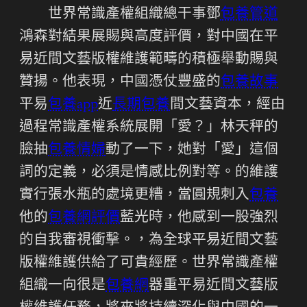
世界常識產權組織總干事鄧
包養管道
鴻森對結果展賜與高度評價，對中國在平
易近間文藝版權維護範疇的積極舉動賜與
贊揚。他表現，中國憑仗豐盛的
包養故事
平易
包養app
近
長期包養
間文藝資本，經由
過程常識產權系統展開「愛？」林天秤的
臉抽
包養情婦
動了一下，她對「愛」這個
詞的定義，必須是情感比例對等。的維護
實行張水瓶的處境更糟，當圓規刺入
包養
他的
包養網評價
藍光時，他感到一股強烈
的自我審視衝擊。，為全球平易近間文藝
版權維護供給了可貴經歷。世界常識產權
組織一向很是
包養網
器重平易近間文藝版